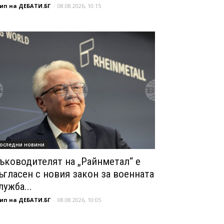
ип на ДЕБАТИ.БГ
-
08.08.2026, 10:15
оследни новини
ъководителят на „Райнметал“ е
ъгласен с новия закон за военната
лужба...
ип на ДЕБАТИ.БГ
-
08.08.2026, 10:05