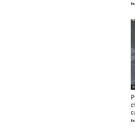
Ек
П
Р
с
с
Ек