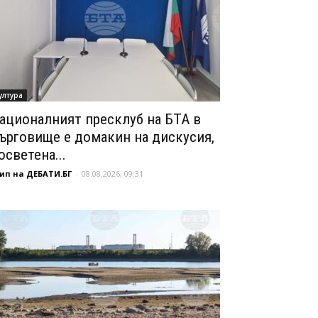
ултура
ационалният пресклуб на БТА в
ърговище е домакин на дискусия,
осветена...
ип на ДЕБАТИ.БГ
-
08.08.2026, 09:31