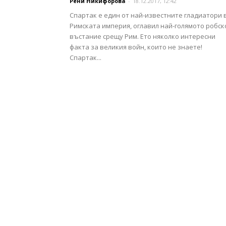
Рени Никифорова
-
18.12.2017, 12:42
Спартак е един от най-известните гладиатори 
Римската империя, оглавил най-голямото робск
въстание срещу Рим. Ето няколко интересни
факта за великия войн, които не знаете!
Спартак...