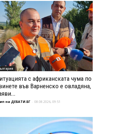
ългария
итуацията с африканската чума по
винете във Варненско е овладяна,
аяви...
ип на ДЕБАТИ.БГ
-
08.08.2026, 09:51