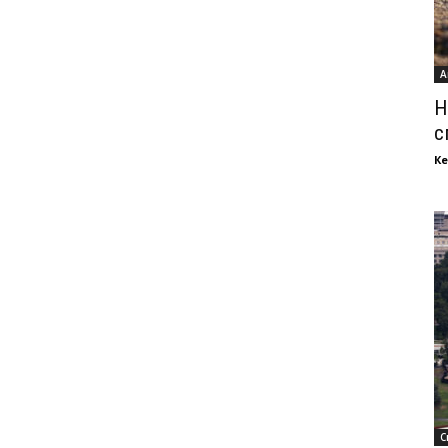
А
Н
с
Ке
С