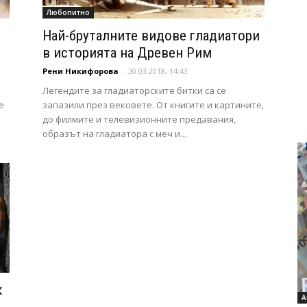
Любопитно
Най-бруталните видове гладиатори
в историята на Древен Рим
Рени Никифорова
-
30.03.2018, 14:43
Легендите за гладиаторските битки са се
е
запазили през вековете. От книгите и картините,
до филмите и телевизионните предавания,
образът на гладиатора с меч и...
к
А