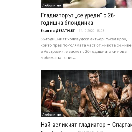
Любопитно
Гладиаторът „се уреди“ с 26-
годишна блондинка
Екип на ДЕБАТИ.БГ
-
14.10.2020, 18:25
56-годишният холивудски актьор Ръсел Кроу,
който през по-голямата част от живота си живе
в Австралия, е заснет с 26-годишната си нова
любима на тенис...
Любопитно
Най-великият гладиатор – Спарта