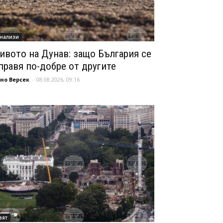
нализи
ивото на Дунав: защо България се
правя по-добре от другите
но Версек
-
08.08.2026, 09:16
вят