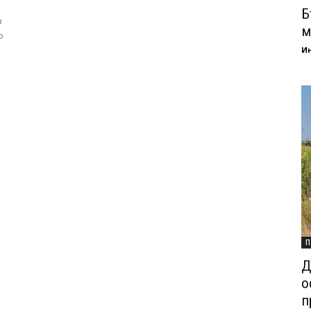
Б
в
м
о
И
П
Д
о
п