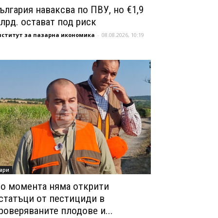
ългария наваксва по ПВУ, но €1,9
лрд. остават под риск
нститут за пазарна икономика
-
08.08.2026, 10:19
ари
о момента няма открити
статъци от пестициди в
роверяваните плодове и...