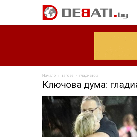
Начало
тагове
гладиатор
Ключова дума: глади