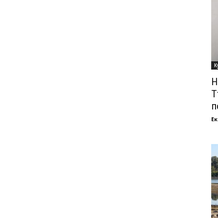
К
Н
Т
п
Ек