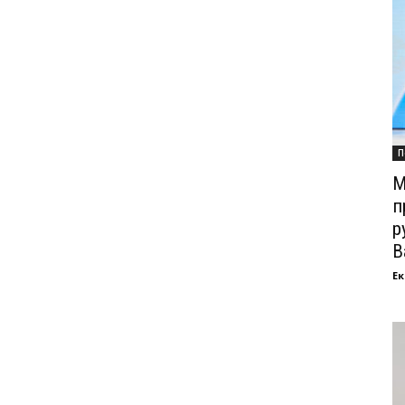
П
М
п
р
В
Ек