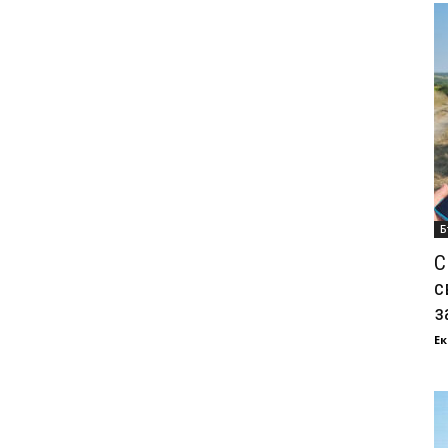
Б
С
с
з
Ек