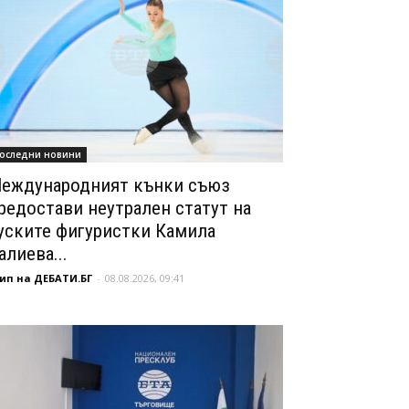
оследни новини
еждународният кънки съюз
редостави неутрален статут на
уските фигуристки Камила
алиева...
ип на ДЕБАТИ.БГ
-
08.08.2026, 09:41