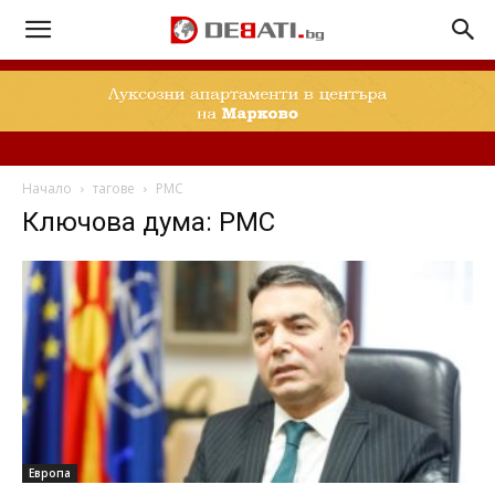
Начало
тагове
РМС
Ключова дума: РМС
Европа