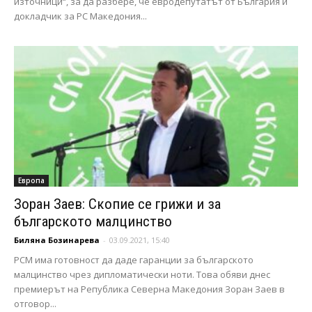
източници“, за да разбере, че евродепутатът от България и
докладчик за РС Македония...
Европа
Зоран Заев: Скопие се грижи и за
българското малцинство
Биляна Бозинарева
-
03.09.2021, 15:40
РСМ има готовност да даде гаранции за българското
малцинство чрез дипломатически ноти. Това обяви днес
премиерът на Република Северна Македония Зоран Заев в
отговор...