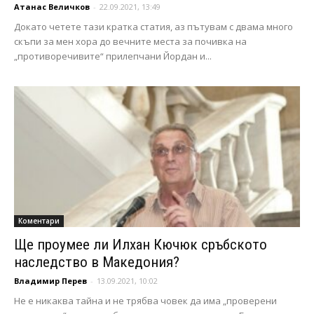
Атанас Величков
-
22.09.2021, 13:49
Докато четете тази кратка статия, аз пътувам с двама много
скъпи за мен хора до вечните места за почивка на
„противоречивите“ прилепчани Йордан и...
Коментари
Ще проумее ли Илхан Кючюк сръбското
наследство в Македония?
Владимир Перев
-
13.09.2021, 10:02
Не е никаква тайна и не трябва човек да има „проверени