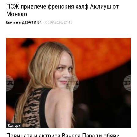
ПСЖ привлече френския халф Аклиуш от
Монако
Екип на ДЕБАТИ.БГ
-
06.08.2026, 21:15
Култура
Певицата и актриса Ванеса Паради обяви