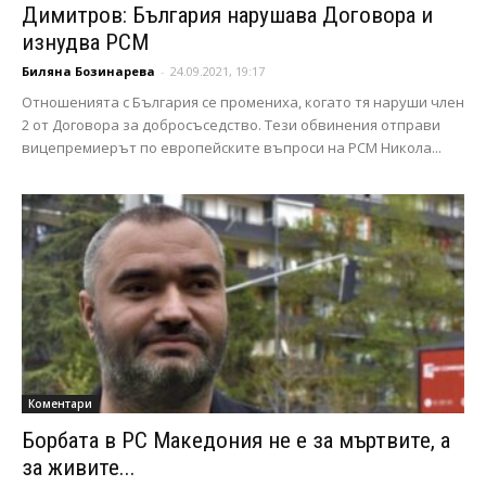
Димитров: България нарушава Договора и
изнудва РСМ
Биляна Бозинарева
-
24.09.2021, 19:17
Отношенията с България се промениха, когато тя наруши член
2 от Договора за добросъседство. Тези обвинения отправи
вицепремиерът по европейските въпроси на РСМ Никола...
Коментари
Борбата в РС Македония не е за мъртвите, а
за живите...