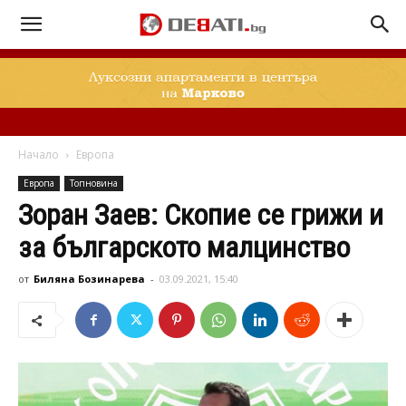
Начало
Европа
Европа
Топновина
Зоран Заев: Скопие се грижи и
за българското малцинство
от
Биляна Бозинарева
-
03.09.2021, 15:40