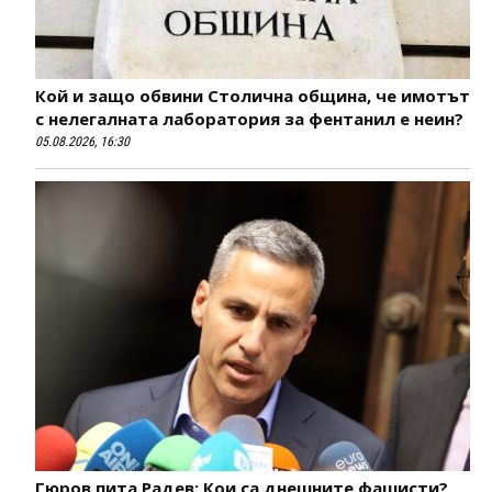
Кой и защо обвини Столична община, че имотът
с нелегалната лаборатория за фентанил е неин?
05.08.2026, 16:30
Гюров пита Радев: Кои са днешните фашисти?