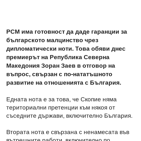
РСМ има готовност да даде гаранции за
българското малцинство чрез
дипломатически ноти. Това обяви днес
премиерът на Република Северна
Македония Зоран Заев в отговор на
въпрос, свързан с по-нататъшното
развитие на отношенията с България.
Едната нота е за това, че Скопие няма
териториални претенции към някоя от
съседните държави, включително България.
Втората нота е свързана с ненамесата във
вътрешните работи, включително по