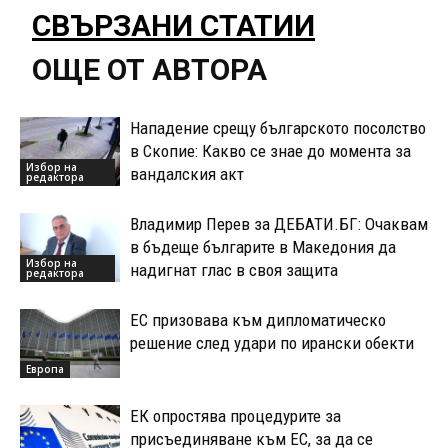
СВЪРЗАНИ СТАТИИ
ОЩЕ ОТ АВТОРА
Нападение срещу българското посолство
в Скопие: Какво се знае до момента за
Избор на
вандалския акт
редактора
Владимир Перев за ДЕБАТИ.БГ: Очаквам
в бъдеще българите в Македония да
Избор на
надигнат глас в своя защита
редактора
ЕС призовава към дипломатическо
решение след удари по ирански обекти
Европа
ЕК опростява процедурите за
присъединяване към ЕС, за да се