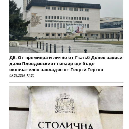
ДБ: От премиера и лично от Гълъб Донев зависи
дали Пловдивският панаир ще бъде
окончателно завладян от Георги Гергов
05.08.2026, 17:20