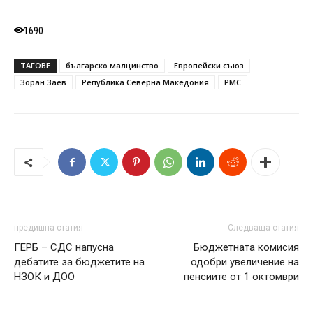
1690
ТАГОВЕ
българско малцинство
Европейски съюз
Зоран Заев
Република Северна Македония
РМС
предишна статия
Следваща статия
ГЕРБ – СДС напусна
Бюджетната комисия
дебатите за бюджетите на
одобри увеличение на
НЗОК и ДОО
пенсиите от 1 октомври