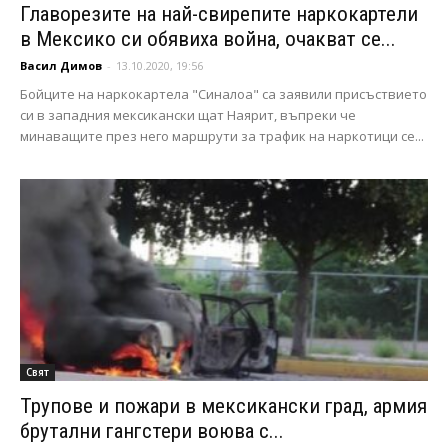
Главорезите на най-свирепите наркокартели
в Мексико си обявиха война, очакват се...
Васил Димов
-
13.10.2020, 19:56
Бойците на наркокартела "Синалоа" са заявили присъствието
си в западния мексикански щат Наярит, въпреки че
минаващите през него маршрути за трафик на наркотици се...
Свят
Трупове и пожари в мексикански град, армия
брутални гангстери воюва с...