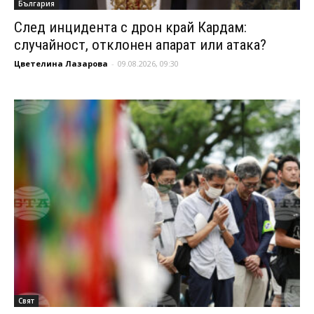
България
След инцидента с дрон край Кардам:
случайност, отклонен апарат или атака?
Цветелина Лазарова
-
09.08.2026, 09:30
Свят