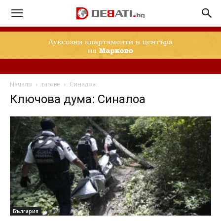
Начало
тагове
Синалоа
Ключова дума: Синалоа
България