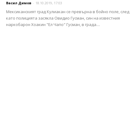
Васил Димов
-
18.10.2019, 17:03
Мексиканският град Кулиакан се превърна в бойно поле, след
като полицията засякла Овидио Гусман, син на известния
наркобарон Хоакин "Ел Чапо" Гусман, в града....