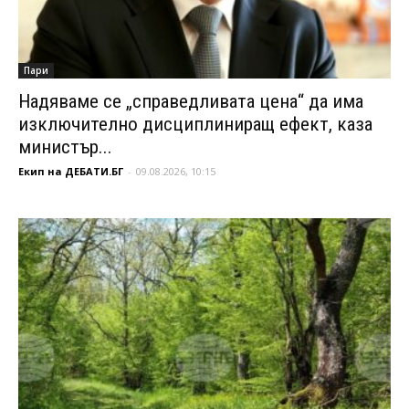
Пари
Надяваме се „справедливата цена“ да има
изключително дисциплиниращ ефект, каза
министър...
Екип на ДЕБАТИ.БГ
-
09.08.2026, 10:15