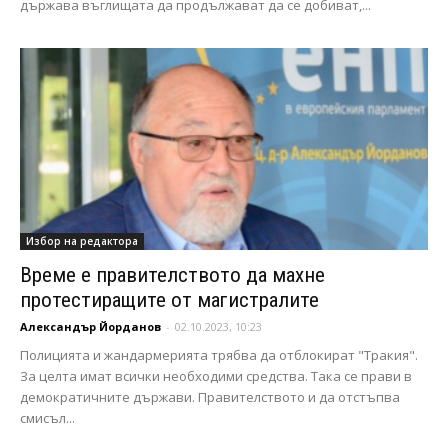
държава въглищата да продължават да се добиват,...
Избор на редактора
Време е правителството да махне
протестиращите от магистралите
Александър Йорданов
-
02.10.2023, 10:23
Полицията и жандармерията трябва да отблокират "Тракия".
За целта имат всички необходими средства. Така се прави в
демократичните държави. Правителството и да отстъпва
смисъл...