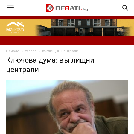
Начало
тагове
въглищни централи
Ключова дума: въглищни
централи