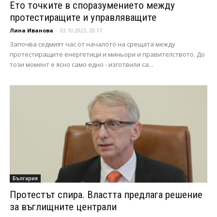
Ето точките в споразумението между
протестиращите и управляващите
Лина Иванова
-
03.10.2023, 20:17
Започва седмият час от началото на срещата между
протестиращите енергетици и миньори и правителството. До
този момент е ясно само едно - изготвили са...
България
Протестът спира. Властта предлага решение
за въглищните централи