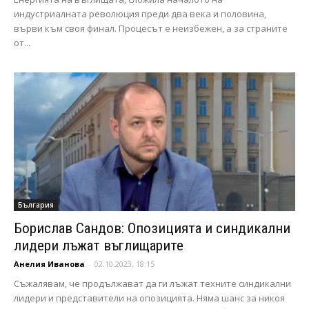
индустриалната революция преди два века и половина,
върви към своя финал. Процесът е неизбежен, а за страните
от...
България
Борислав Сандов: Опозицията и синдикални
лидери лъжат въглищарите
Анелия Иванова
-
02.10.2023, 18:15
Съжалявам, че продължават да ги лъжат техните синдикални
лидери и представители на опозицията. Няма шанс за никоя