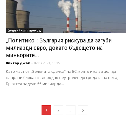
Енергийният преход
„Политико“: България рискува да загуби
милиарди евро, докато бъдещето на
миньорите...
Виктор Джак
-
02.07.2023, 13:15
Като част от „Зелената сделка“ на ЕС, която има за цел да
направи блока въглеродно неутрален до средата на века,
Брюксел задели 55 милиарда...
1
2
3