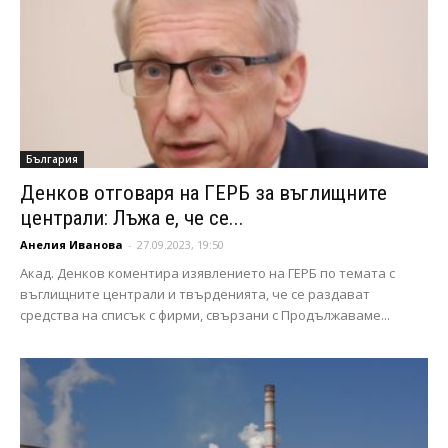
България
Денков отговаря на ГЕРБ за въглищните
централи: Лъжа е, че се...
Анелия Иванова
-
27.09.2023, 19:50
Акад. Денков коментира изявлението на ГЕРБ по темата с
въглищните централи и твърденията, че се раздават
средства на списък с фирми, свързани с Продължаваме...