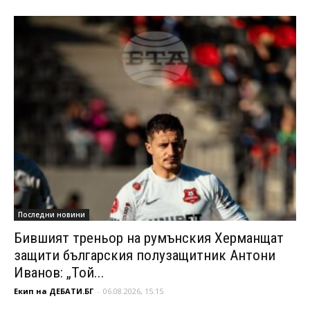
Последни новини
Бившият треньор на румънския Херманщат
защити българския полузащитник Антони
Иванов: „Той...
Екип на ДЕБАТИ.БГ
-
06.08.2026, 15:15