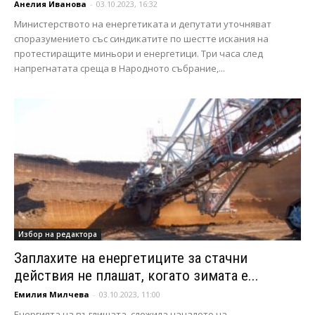
Анелия Иванова
-
03.10.2023, 16:32
Министерството на енергетиката и депутати уточняват
споразумението със синдикатите по шестте искания на
протестиращите миньори и енергетици. Три часа след
напрегнатата среща в Народното събрание,...
Избор на редактора
Заплахите на енергетиците за стачни
действия не плашат, когато зимата е...
Емилия Милчева
-
03.10.2023, 11:00
Енергията на въглищата, сложила началото на