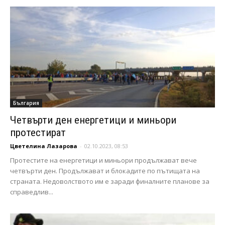
България
Четвърти ден енергетици и миньори
протестират
Цветелина Лазарова
-
02.10.2023, 08:53
Протестите на енергетици и миньори продължават вече
четвърти ден. Продължават и блокадите по пътищата на
страната. Недоволството им е заради финалните планове за
справедлив...