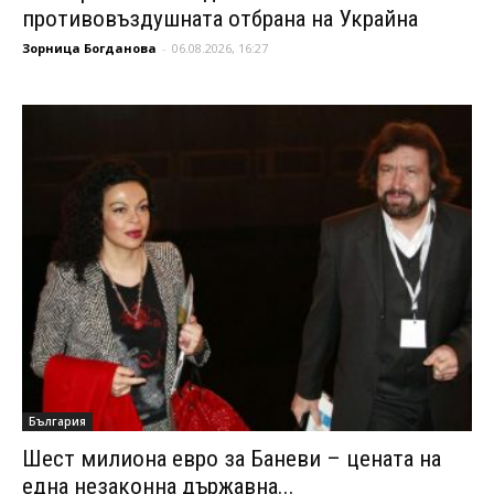
противовъздушната отбрана на Украйна
Зорница Богданова
-
06.08.2026, 16:27
България
Шест милиона евро за Баневи – цената на
една незаконна държавна...