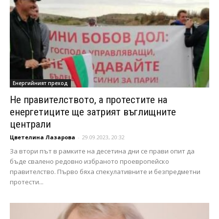
Енергийният преход
Не правителството, а протестите на
енергетиците ще затрият въглищните
централи
Цветелина Лазарова
-
29.09.2023, 20:32
За втори път в рамките на десетина дни се прави опит да
бъде свалено редовно избраното проевропейско
правителство. Първо бяха спекулативните и безпредметни
протести...