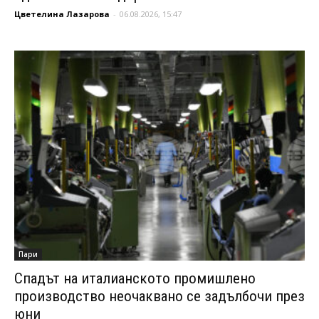
Цветелина Лазарова
-
06.08.2026, 15:47
Пари
Спадът на италианското промишлено
производство неочаквано се задълбочи през
юни