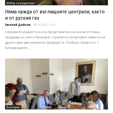
Избор на редактора
Няма нужда от въглищните централи, както
и от руския газ
Евгений Дайнов
-
08.10.2023, 16:42
Слушам по радиоточката представител на онези стотина
трудещи се, които блокират страната и вгорчават живота на
други един-два милиона трудещи се. Разбрах следното: 1.
Блокиращите...
България