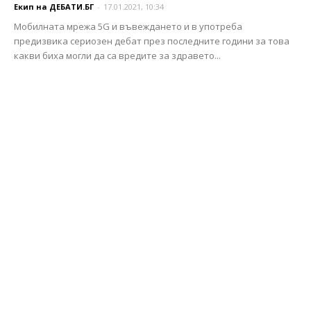
Екип на ДЕБАТИ.БГ
-
17.01.2021, 10:34
Мобилната мрежа 5G и въвеждането и в употреба
предизвика сериозен дебат през последните години за това
какви биха могли да са вредите за здравето...