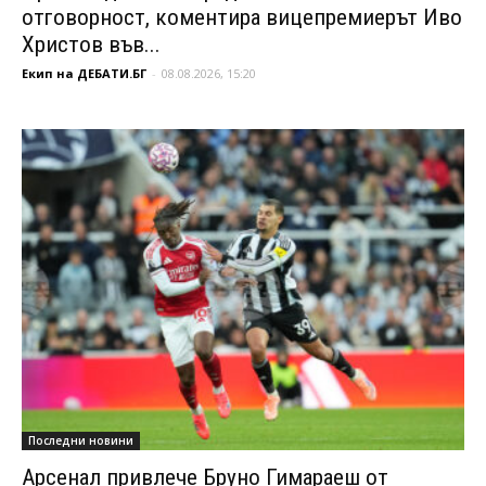
отговорност, коментира вицепремиерът Иво
Христов във...
Екип на ДЕБАТИ.БГ
-
08.08.2026, 15:20
Последни новини
Арсенал привлече Бруно Гимараеш от