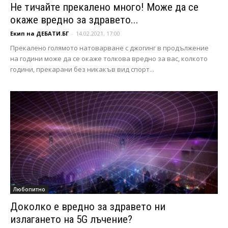
Не тичайте прекалено много! Може да се
окаже вредно за здравето...
Екип на ДЕБАТИ.БГ
-
14.02.2021, 17:00
Прекалено голямото натоварване с джогинг в продължение
на години може да се окаже толкова вредно за вас, колкото
години, прекарани без никакъв вид спорт...
Любопитно
Доколко е вредно за здравето ни
излагането на 5G лъчение?