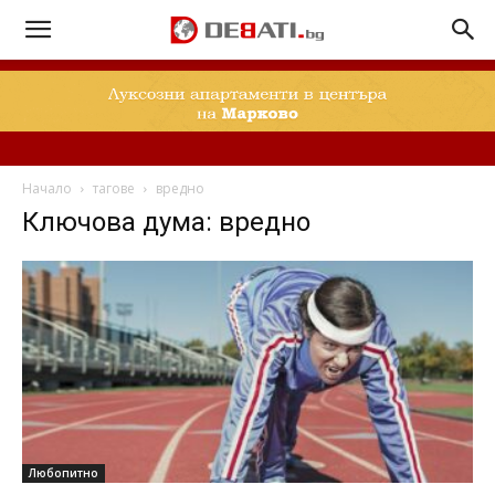
Начало
тагове
вредно
Ключова дума: вредно
Любопитно