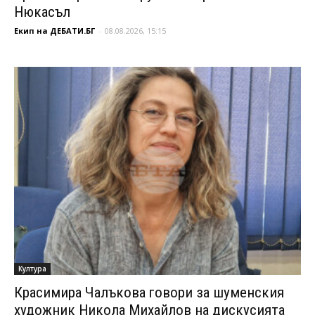
Нюкасъл
Екип на ДЕБАТИ.БГ
-
08.08.2026, 15:15
Култура
Красимира Чалъкова говори за шуменския
художник Никола Михайлов на дискусията