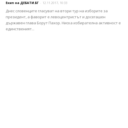
Екип на ДЕБАТИ.БГ
-
12.11.2017, 10:33
Днес словенците гласуват на втори тур на изборите за
президент, а фаворит е левоцентристът и досегашен
държавен глава Борут Пахор. Ниска избирателна активност е
единственият...