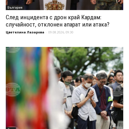
България
След инцидента с дрон край Кардам:
случайност, отклонен апарат или атака?
Цветелина Лазарова
-
09.08.2026, 09:30