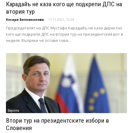
Карадайъ не каза кого ще подкрепи ДПС на
втория тур
Косара Белниколова
-
17.11.2021, 15:24
Председателят на ДПС Мустафа Карадайъ не каза директно
кого ще подкрепи ДПС на втория тур на президентския вот в
неделя. Въпреки че оставя това...
Европа
Втори тур на президентските избори в
Словения