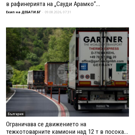
в рафинерията на „Сауди Арамко“...
Екип на ДЕБАТИ.БГ
-
09.08.2026, 07:31
България
Ограничава се движението на
тежкотоварните камиони над 12 т в посока...