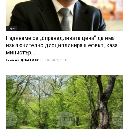
Пари
Надяваме се „справедливата цена“ да има
изключително дисциплиниращ ефект, каза
министър...
Екип на ДЕБАТИ.БГ
-
09.08.2026, 10:15