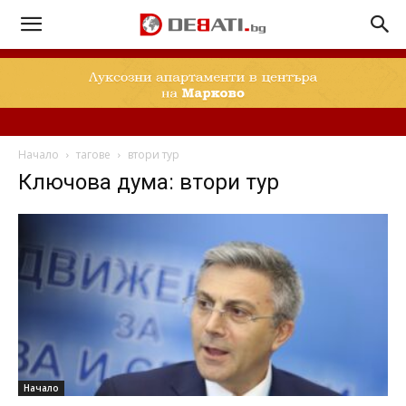
Начало
тагове
втори тур
Ключова дума: втори тур
Начало