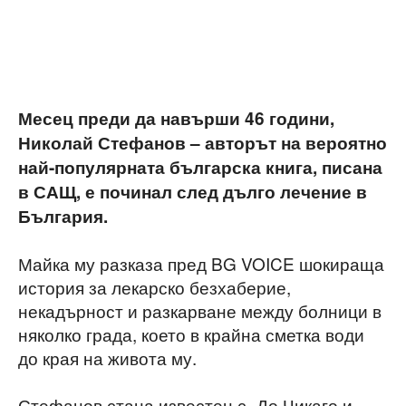
Месец преди да навърши 46 години,
Николай Стефанов – авторът на вероятно
най-популярната българска книга, писана
в САЩ, е починал след дълго лечение в
България.
Майка му разказа пред BG VOICE шокираща
история за лекарско безхаберие,
некадърност и разкарване между болници в
няколко града, което в крайна сметка води
до края на живота му.
Стефанов стана известен с „До Чикаго и