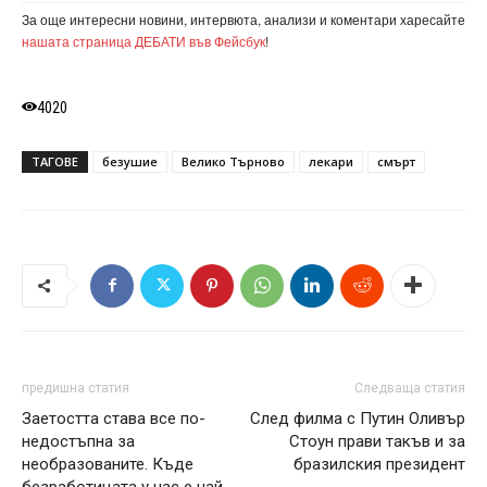
За още интересни новини, интервюта, анализи и коментари харесайте
нашата страница ДЕБАТИ във Фейсбук
!
4020
ТАГОВЕ
безушие
Велико Търново
лекари
смърт
предишна статия
Следваща статия
Заетостта става все по-
След филма с Путин Оливър
недостъпна за
Стоун прави такъв и за
необразованите. Къде
бразилския президент
безработицата у нас е най-