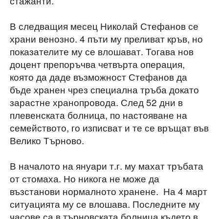
стажанти.
В следващия месец Николай Стефанов се
храни венозно. 4 пъти му преливат кръв, но
показателите му се влошават. Тогава нов
доцент препоръчва четвърта операция,
която да даде възможност Стефанов да
бъде хранен чрез специална тръба докато
зарастне хранопровода. След 52 дни в
плевенската болница, по настояване на
семейството, го изписват и те се връщат във
Велико Търново.
В началото на януари т.г. му махат тръбата
от стомаха. Но никога не може да
възстанови нормалното хранене. На 4 март
ситуацията му се влошава. Последните му
часове са в търновската болница където в