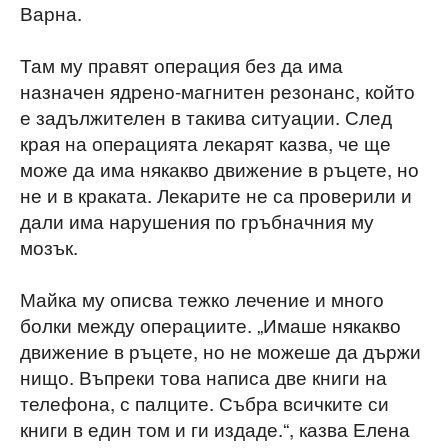
Варна.
Там му правят операция без да има
назначен ядрено-магнитен резонанс, който
е задължителен в такива ситуации. След
края на операцията лекарят казва, че ще
може да има някакво движение в ръцете, но
не и в краката. Лекарите не са проверили и
дали има нарушения по гръбначния му
мозък.
Майка му описва тежко лечение и много
болки между операциите. „Имаше някакво
движение в ръцете, но не можеше да държи
нищо. Въпреки това написа две книги на
телефона, с палците. Събра всичките си
книги в един том и ги издаде.“, казва Елена