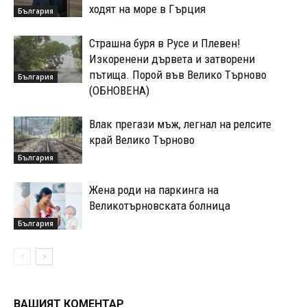
ходят на море в Гърция
България
Страшна буря в Русе и Плевен!
Изкоренени дървета и затворени
пътища. Порой във Велико Търново
България
(ОБНОВЕНА)
Влак прегази мъж, легнал на релсите
край Велико Търново
България
Жена роди на паркинга на
Великотърновската болница
България
ВАШИЯТ КОМЕНТАР