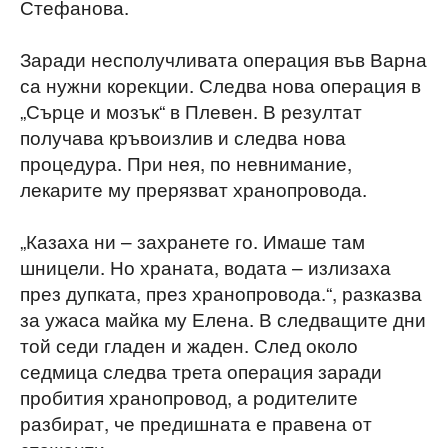
Стефанова.
Заради несполучливата операция във Варна
са нужни корекции. Следва нова операция в
„Сърце и мозък“ в Плевен. В резултат
получава кръвоизлив и следва нова
процедура. При нея, по невнимание,
лекарите му прерязват хранопровода.
„Казаха ни – захранете го. Имаше там
шницели. Но храната, водата – излизаха
през дупката, през хранопровода.“, разказва
за ужаса майка му Елена. В следващите дни
той седи гладен и жаден. След около
седмица следва трета операция заради
пробития хранопровод, а родителите
разбират, че предишната е правена от