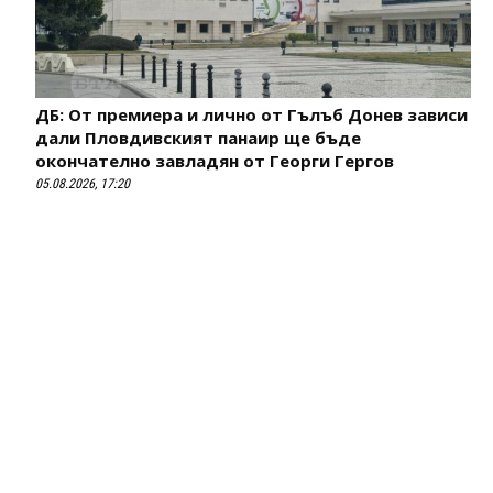
ДБ: От премиера и лично от Гълъб Донев зависи
дали Пловдивският панаир ще бъде
окончателно завладян от Георги Гергов
05.08.2026, 17:20