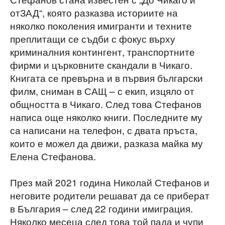
отЗАД“, която разказва историите на
няколко поколения имигранти и техните
преплитащи се съдби с фокус върху
криминалния контингент, транспортните
фирми и църковните скандали в Чикаго.
Книгата се превърна и в първия български
филм, сниман в САЩ – с екип, изцяло от
общността в Чикаго. След това Стефанов
написа още няколко книги. Последните му
са написани на телефон, с двата пръста,
които е можел да движи, разказа майка му
Елена Стефанова.
През май 2021 година Николай Стефанов и
неговите родители решават да се приберат
в България – след 22 години имиграция.
Няколко месеца след това той пада и чупи