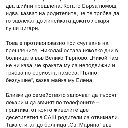
два шийни прешлена. Когато Бърза помощ
идва, казват на родителите, че те трябва да
го завлекат до линейката докато лекаря
пуши цигари.
Това е противопоказно при счупване на
прешлените. Николай остава няколко дни в
болницата във Велико Търново. „Никой там
не ни каза, че краката му са неподвижни и
трябва по-сериозна намеса. Пълно
бездушие“, казва майка му Елена.
Близки до семейството започват да търсят
лекари и да звънят по телефоните –
практика, от която живелите две
десетилетия в САЩ родители са отвикнали.
Така стигат до болница „Св. Марина“ във