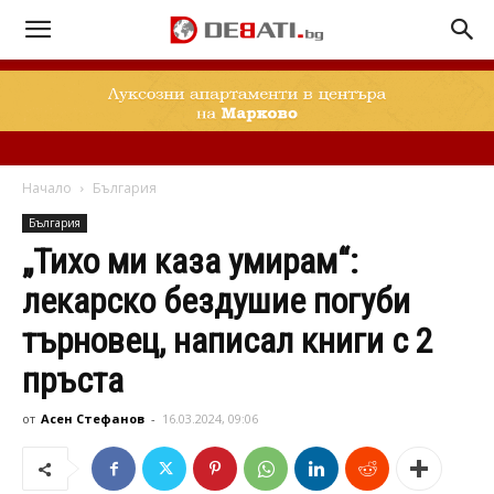
Начало
България
България
„Тихо ми каза умирам“:
лекарско бездушие погуби
търновец, написал книги с 2
пръста
от
Асен Стефанов
-
16.03.2024, 09:06