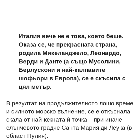
Италия вече не е това, което беше.
Оказа се, че прекрасната страна,
родила Микеланджело, Леонардо,
Верди и Данте (а също Мусолини,
Берлускони и най-калпавите
шофьори в Европа), се е скъсила с
цял метър.
В резултат на продължителното лошо време
и силното морско вълнение, се е откъснала
скала от най-южната ѝ точка – при иначе
слънчевото градче Санта Мария ди Леука (в
област Пулия).