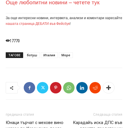
Още любопитни новини – четете тук
За още интересни новини, интервюта, анализи и коментари харесайте
нашата страница ДЕБАТИ във Фейсбук
!
17770
ТАГОВЕ
ботуш
Италия
Море
предишна статия
Следваща статия
Юнаци търчат с мехове вино
Карадайъ иска ДПС във