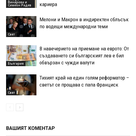
Винарова и
кариера
Симеон Радев
Мелони и Макрон в индиректен сблъсък
по водещи международни теми
Свят
В навечерието на приемане на еврото: От
създаването си българският лев е бил
обвързан с чужди валути
България
Тихият край на един голям реформатор –
светът се прощава с папа Франциск
Свят
ВАШИЯТ КОМЕНТАР