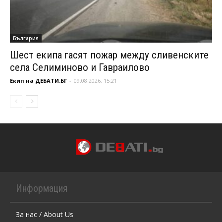
България
Шест екипа гасят пожар между сливенските
села Селиминово и Гавраилово
Екип на ДЕБАТИ.БГ
-
09.08.2026, 15:21
Информация
За нас / About Us