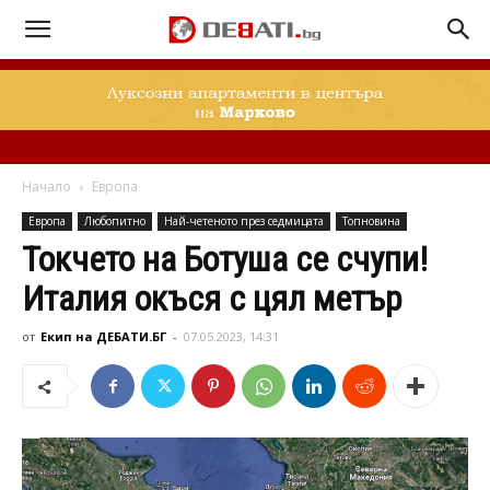
Начало
Европа
Европа
Любопитно
Най-четеното през седмицата
Топновина
Токчето на Ботуша се счупи!
Италия окъся с цял метър
от
Екип на ДЕБАТИ.БГ
-
07.05.2023, 14:31