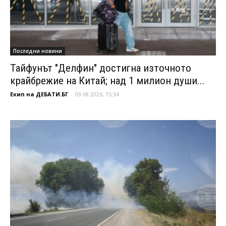
Последни новини
Тайфунът "Делфин" достигна източното
крайбрежие на Китай; над 1 милион души...
Екип на ДЕБАТИ.БГ
-
09.08.2026, 15:34