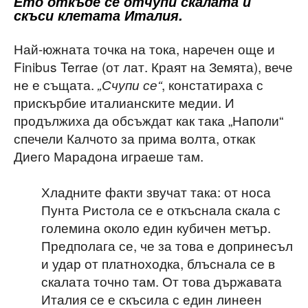
Ето откъде се отчупи скалата и
скъси клетата Италия.
Най-южната точка на тока, наречен още и
Finibus Terrae (от лат. Краят на Земята), вече
не е същата.
, констатираха с
„Счупи се“
прискърбие италианските медии. И
продължиха да обсъждат как така „Наполи“
спечели Калчото за прима волта, откак
Диего Марадона играеше там.
Хладните факти звучат така: от носа
Пунта Ристола се е откъснала скала с
големина около един кубичен метър.
Предполага се, че за това е допринесъл
и удар от платноходка, блъснала се в
скалата точно там. От това държавата
Италия се е скъсила с един линеен