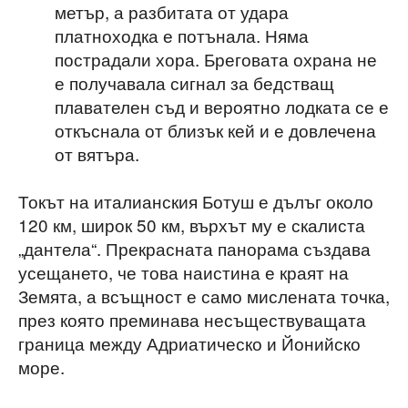
метър, а разбитата от удара
платноходка е потънала. Няма
пострадали хора. Бреговата охрана не
е получавала сигнал за бедстващ
плавателен съд и вероятно лодката се е
откъснала от близък кей и е довлечена
от вятъра.
Токът на италианския Ботуш е дълъг около
120 км, широк 50 км, върхът му е скалиста
„дантела“. Прекрасната панорама създава
усещането, че това наистина е краят на
Земята, а всъщност е само мислената точка,
през която преминава несъществуващата
граница между Адриатическо и Йонийско
море.