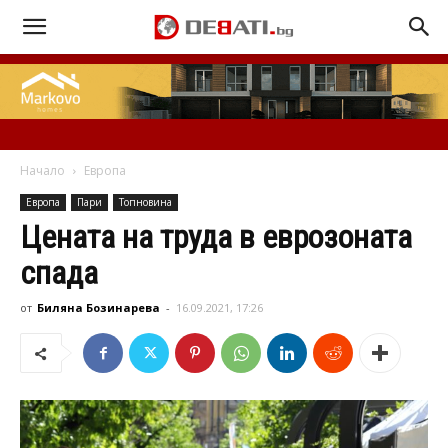
Начало
Европа
Европа
Пари
Топновина
Цената на труда в еврозоната
спада
от
Биляна Бозинарева
-
16.09.2021, 17:26