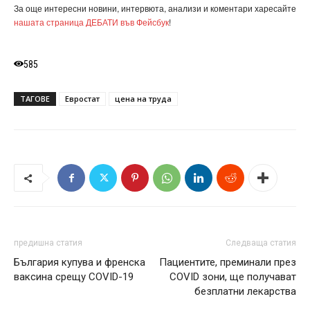
За още интересни новини, интервюта, анализи и коментари харесайте
нашата страница ДЕБАТИ във Фейсбук
!
585
ТАГОВЕ
Евростат
цена на труда
предишна статия
Следваща статия
България купува и френска
Пациентите, преминали през
ваксина срещу COVID-19
COVID зони, ще получават
безплатни лекарства