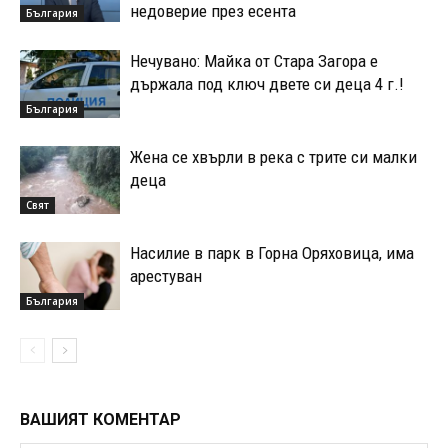
недоверие през есента
България
Нечувано: Майка от Стара Загора е
държала под ключ двете си деца 4 г.!
България
Жена се хвърли в река с трите си малки
деца
Свят
Насилие в парк в Горна Оряховица, има
арестуван
България
ВАШИЯТ КОМЕНТАР