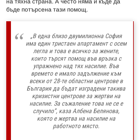
на тяхна страна. А често няма и къде да
бъде потърсена тази помощ.
„В една близо двумилионна София
има един тристаен апартамент с осем
легла и това е всичко за жените,
които търсят помощ във връзка с
упражнено над тях насилие. Във
времето е имало задължение към
всеки от 28-те областни центрове в
България да бъдат изградени такива
кризистни центрове за жертви на
насилие. За съжаление това не се е
случило”, каза Албена Белянова,
която е жертва на насилие на
работното място.