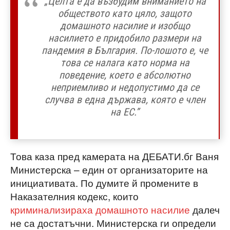
„Целта е да възбудим вниманието на
обществото като цяло, защото
домашното насилие и изобщо
насилието е придобило размери на
пандемия в България. По-лошото е, че
това се налага като норма на
поведение, което е абсолютно
неприемливо и недопустимо да се
случва в една държава, която е член
на ЕС.”
Това каза пред камерата на ДЕБАТИ.бг Ваня
Министерска – един от организаторите на
инициативата. По думите й промените в
Наказателния кодекс, които
криминализираха домашното насилие
далеч
не са достатъчни. Министерска ги определи