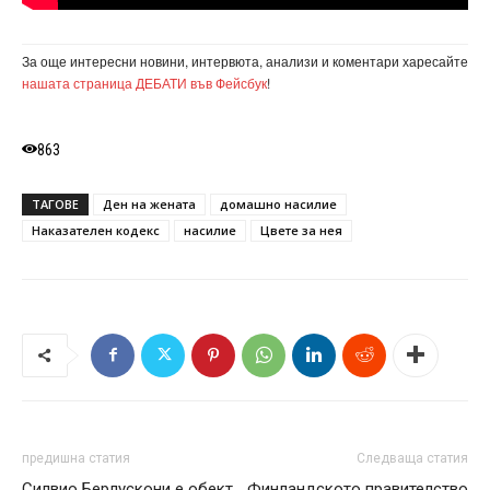
За още интересни новини, интервюта, анализи и коментари харесайте
нашата страница ДЕБАТИ във Фейсбук
!
863
ТАГОВЕ
Ден на жената
домашно насилие
Наказателен кодекс
насилие
Цвете за нея
предишна статия
Следваща статия
Силвио Берлускони е обект
Финландското правителство