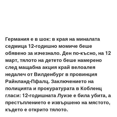
Германия е в шок: в края на миналата
седмица 12-годишно момиче беше
обявено за изчезнало. Ден по-късно, на 12
март, тялото на детето беше намерено
след мащабна акция край велоалея
недалеч от Вилденбург в провинция
Райнланд-Пфалц. Заключението на
полицията и прокуратурата в Кобленц
гласи: 12-годишната Луизе е била убита, а
престъплението е извършено на мястото,
където е открито тялото.