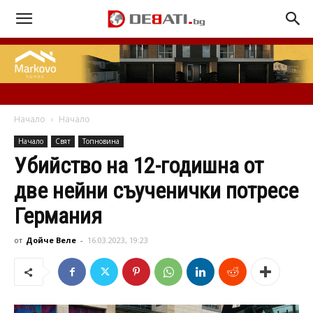
Начало
Начало
Начало
Свят
Топновина
Убийство на 12-годишна от
две нейни съученички потресе
Германия
от
Дойче Веле
-
16.03.2023, 19:23