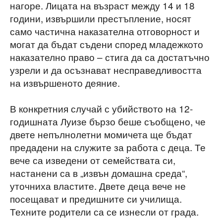
нагоре. Лицата на възраст между 14 и 18
години, извършили престъпление, носят
само частична наказателна отговорност и
могат да бъдат съдени според младежкото
наказателно право – стига да са достатъчно
узрели и да осъзнават несправедливостта
на извършеното деяние.
В конкретния случай с убийството на 12-
годишната Луизе бързо беше съобщено, че
двете непълнолетни момичета ще бъдат
предадени на служите за работа с деца. Те
вече са изведени от семействата си,
настанени са в „извън домашна среда“,
уточниха властите. Двете деца вече не
посещават и предишните си училища.
Техните родители са се изнесли от града.