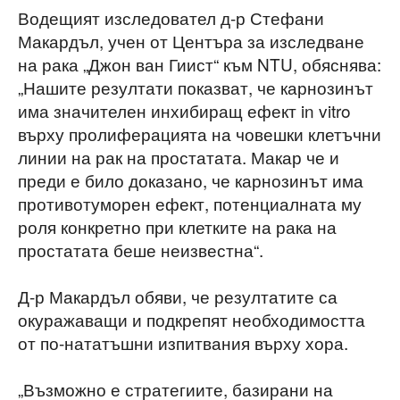
Водещият изследовател д-р Стефани
Макардъл, учен от Центъра за изследване
на рака „Джон ван Гиист“ към NTU, обяснява:
„Нашите резултати показват, че карнозинът
има значителен инхибиращ ефект in vitro
върху пролиферацията на човешки клетъчни
линии на рак на простатата. Макар че и
преди е било доказано, че карнозинът има
противотуморен ефект, потенциалната му
роля конкретно при клетките на рака на
простатата беше неизвестна“.
Д-р Макардъл обяви, че резултатите са
окуражаващи и подкрепят необходимостта
от по-нататъшни изпитвания върху хора.
„Възможно е стратегиите, базирани на