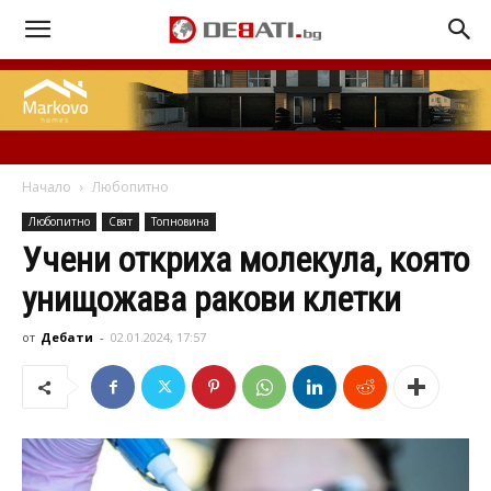
Начало
Любопитно
Любопитно
Свят
Топновина
Учени откриха молекула, която
унищожава ракови клетки
от
Дебати
-
02.01.2024, 17:57