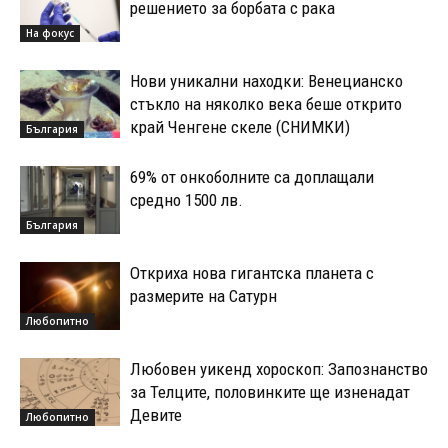
решението за борбата с рака
На фокус
Нови уникални находки: Венецианско
стъкло на няколко века беше открито
край Ченгене скеле (СНИМКИ)
България
69% от онкоболните са доплащали
средно 1500 лв.
България
Откриха нова гигантска планета с
размерите на Сатурн
Любопитно
Любовен уикенд хороскоп: Запознанство
за Телците, половинките ще изненадат
Девите
Любопитно