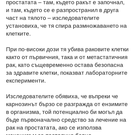
простатата – там, където ракът е започнал,
и там, където се е разпространил в друга
част на тялото – изследователите
установиха, че тя спира размножаването на
клетките.
При по-високи дози тя убива раковите клетки
както от първичния, така и от метастатичния
рак, като същевременно остава безопасна
за здравите клетки, показват лабораторните
експерименти.
Изследователите обявиха, че въпреки че
карнозинът бързо се разгражда от ензимите
в организма, той потенциално би могъл да
бъде първоначално средство за лечение на
рак на простатата, ако се използва
механизъм за постоянно бавно