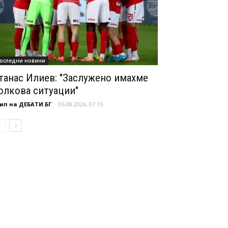
оследни новини
танас Илиев: "Заслужено имахме
олкова ситуации"
ип на ДЕБАТИ.БГ
-
06.08.2026, 07:15