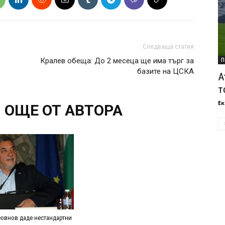
Следваща статия
Кралев обеща: До 2 месеца ще има търг за
П
базите на ЦСКА
А
т
Ек
ОЩЕ ОТ АВТОРА
овнов даде нестандартни