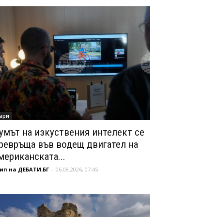
ари
умът на изкуствения интелект се
ревръща във водещ двигател на
мериканската...
ип на ДЕБАТИ.БГ
-
06.08.2026, 07:45