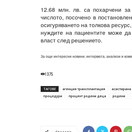
12.68 млн. лв. са похарчени за
числото, посочено в постановлен
осигуряването на толкова ресурс
нуждите на пациентите може да
власт след решението.
За още интересни новини, интервюта, анализи и ком
1375
ТАГОВЕ
агенция трансплантация
асистирана
процедури
процент родени деца
родени
Сподели