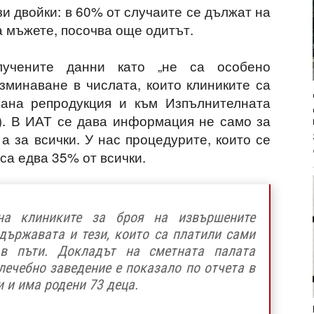
и двойки: в 60% от случаите се дължат на
а мъжете, посочва още одитът.
олучените данни като „не са особено
зминаване в числата, които клиниките са
рана репродукция и към Изпълнителната
). В ИАТ се дава информация не само за
 за всички. У нас процедурите, които се
са едва 35% от всички.
на клиниките за броя на извършените
 държавата и тези, които са платили сами
 в пъти. Докладът на сметната палата
 лечебно заведение е показало по отчета в
 и има родени 73 деца.