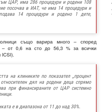
към ЦАР, има 286 процедури и родени 108
ние посочва в ИАТ, че има 14 процедури и
одава 14 процедури и родено 1 дете,
болници също варира много – според
 – от 0,6 на сто до 56,3 % за всички
ICSI).
тта на клиниките по показател „процент
 относителен дял на родени деца спрямо
зва при финансираните от ЦАР системно
лници.
ката е в диапазона от 11 до над 30%.