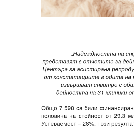
„
Надеждността на инф
представят в отчетите за дейн
Центъра за асистирана репродук
от констатациите в одита на 
извършват инвитро с об
дейността на 31 клиники от
Общо 7 598 са били финансирани
половина на стойност от 29.3 м
Успеваемост – 28%. Този резулта