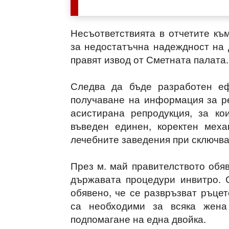
Несъответствията в отчетите къ
за недостатъчна надеждност на 
правят извод от Сметната палата.
Следва да бъде разработен еф
получаване на информация за р
асистирана репродукция, за к
въведен единен, коректен мех
лечебните заведения при сключва
През м. май правителството обя
държавата процедури инвитро. 
обявено, че се развръзват ръцет
са необходими за всяка жена
подпомагане на една двойка.