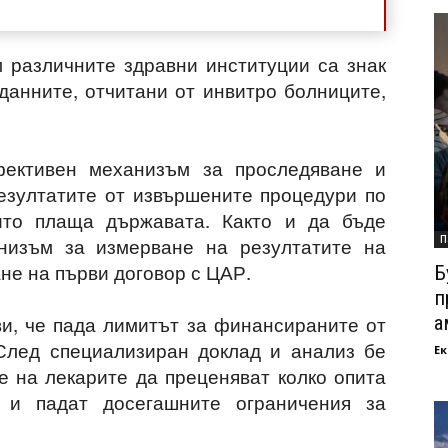
м различните здравни институции са знак
данните, отчитани от инвитро болниците,
ективен механизъм за проследяване и
езултатите от извършените процедури по
оито плаща държавата. Както и да бъде
анизъм за измерване на резултатите на
П
не на първи договор с ЦАР.
Б
п
ви, че пада лимитът за финансираните от
а
След специализиран доклад и анализ бе
Ек
е на лекарите да преценяват колко опита
 и падат досегашните ограничения за