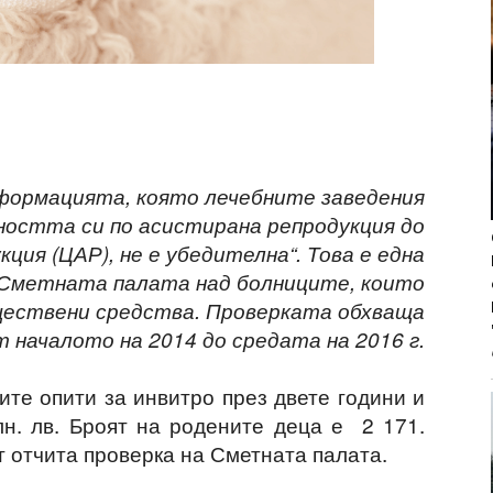
ормацията, която лечебните заведения
остта си по асистирана репродукция до
ция (ЦАР), не е убедителна“. Това е една
Сметната палата над болниците, които
ществени средства. Проверката обхваща
 началото на 2014 до средата на 2016 г.
те опити за инвитро през двете години и
лн. лв. Броят на родените деца е 2 171.
т отчита проверка на Сметната палата.