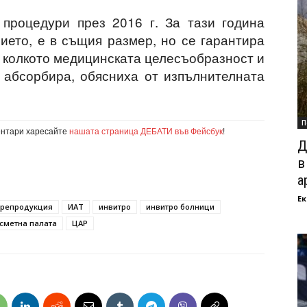
 процедури през 2016 г. За тази година
ието, е в същия размер, но се гарантира
, колкото медицинската целесъобразност и
 абсорбира, обясниха от изпълнителната
П
ентари харесайте
нашата страница ДЕБАТИ във Фейсбук
!
Д
в
а
Ек
 репродукция
ИАТ
инвитро
инвитро болници
сметна палата
ЦАР