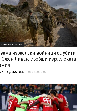
оследни новини
вама израелски войници са убити
 Южен Ливан, съобщи израелската
рмия
ип на ДЕБАТИ.БГ
-
06.08.2026, 07:35