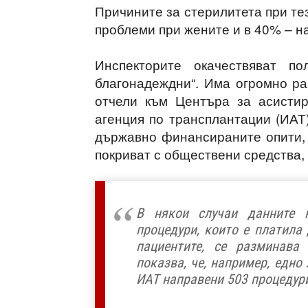
Причините за стерилитета при тез
проблеми при жените и в 40% – н
Инспекторите окачествяват п
благонадеждни“. Има огромно ра
отчели към Центъра за асисти
агенция по трансплантации (ИАТ
държавно финансираните опити, а
покриват с обществени средства, 
В някои случаи данните 
процедури, които е платила
пациентите, се разминава
показва, че, например, едно
ИАТ направени 503 процедури