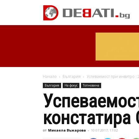
Начало
България
Успеваемост при инвитро : 
България
На фокус
Топновина
Успеваемост
констатира 
от
Микаела Въжарова
-
10.07.2017, 17:02