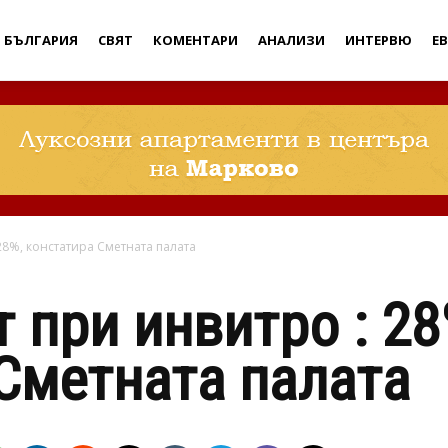
Дебати
БЪЛГАРИЯ
СВЯТ
КОМЕНТАРИ
АНАЛИЗИ
ИНТЕРВЮ
Е
28%, констатира Сметната палата
 при инвитро : 28
Сметната палата