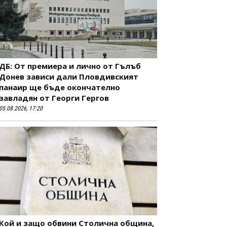
ДБ: От премиера и лично от Гълъб
Донев зависи дали Пловдивският
панаир ще бъде окончателно
завладян от Георги Гергов
05.08.2026, 17:20
Кой и защо обвини Столична община,