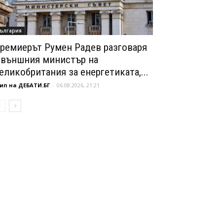
ългария
ремиерът Румен Радев разговаря
 външния министър на
еликобритания за енергетиката,...
ип на ДЕБАТИ.БГ
-
06.08.2026, 21:21