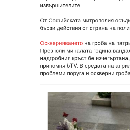
извършителите.
От Софийската митрополия осъдих
бързи действия от страна на поли
Оскверняването
на гроба на патр
През юли миналата година вандал
надгробния кръст бе изчегъртана,
припомня bTV. В средата на апри
проблеми поруга и оскверни гроба