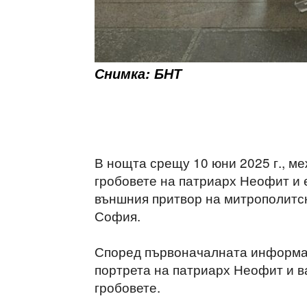
Снимка: БНТ
В нощта срещу 10 юни 2025 г., меж
гробовете на патриарх Неофит и 
външния притвор на митрополитск
София.
Според първоначалната информац
портрета на патриарх Неофит и ва
гробовете.