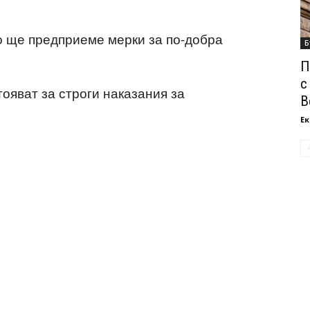
 ще предприеме мерки за по-добра
Б
П
с
ояват за строги наказания за
В
Ек