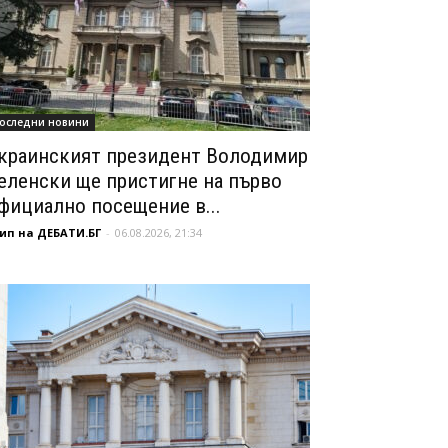
оследни новини
краинският президент Володимир
еленски ще пристигне на първо
фициално посещение в...
ип на ДЕБАТИ.БГ
-
06.08.2026, 21:34