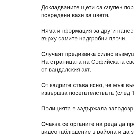
Докладваните щети са счупен пор
повредени вази за цветя.
Няма информация за други нанес
върху самите надгробни плочи.
Случаят предизвика силно възму
На страницата на Софийската св
от вандалския акт.
От кадрите става ясно, че мъж в
извършва посегателствата (след 1
Полицията е задържала заподозр
Очаква се органите на реда да пр
видеонаблюдение в района и да з