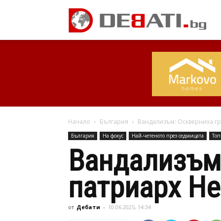
Начало
България
Вандализъм: Оскверниха гр
България
На фокус
Най-четеното през седмицата
Топ
Вандализъм:
патриарх Не
от
Дебати
-
10.06.2025, 14:34