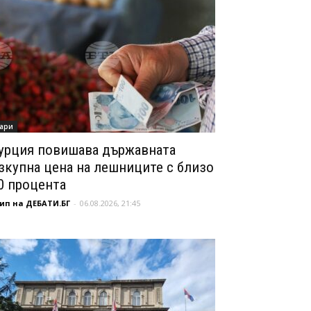
ари
урция повишава държавната
зкупна цена на лешниците с близо
0 процента
ип на ДЕБАТИ.БГ
-
06.08.2026, 21:45