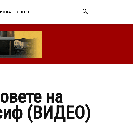
ВРОПА
СПОРТ
овете на
сиф (ВИДЕО)