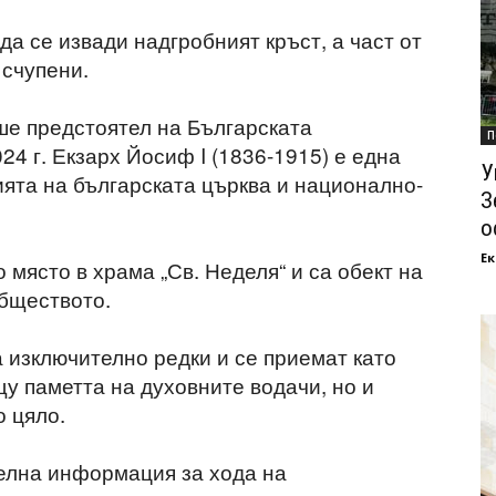
а се извади надгробният кръст, а част от
счупени.
ше предстоятел на Българската
П
24 г. Екзарх Йосиф I (1836-1915) е една
У
ията на българската църква и национално-
З
о
Ек
 място в храма „Св. Неделя“ и са обект на
обществото.
 изключително редки и се приемат като
у паметта на духовните водачи, но и
о цяло.
елна информация за хода на