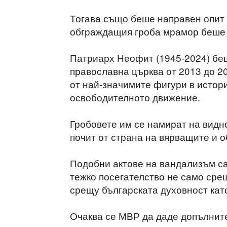
Тогава също беше направен опит д
обграждащия гроба мрамор беше 
Патриарх Неофит (1945-2024) бе
православна църква от 2013 до 20
от най-значимите фигури в истор
освободителното движение.
Гробовете им се намират на видно
почит от страна на вярващите и 
Подобни актове на вандализъм са
тежко посегателство не само срещ
срещу българската духовност кат
Очаква се МВР да даде допълнит