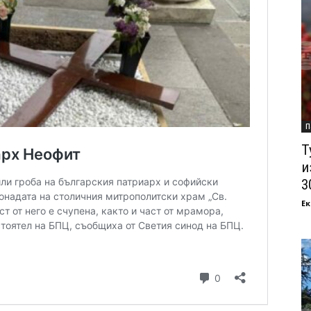
П
Т
и
3
Ек