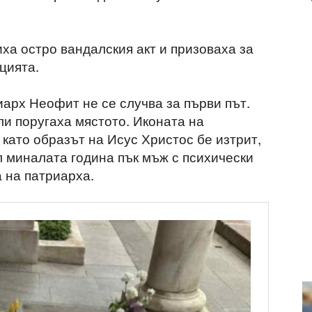
а остро вандалския акт и призоваха за
цията.
иарх Неофит не се случва за първи път.
и поругаха мястото. Иконата на
 като образът на Исус Христос бе изтрит,
л миналата година пък мъж с психически
 на патриарха.