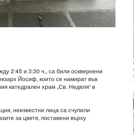
ду 2:45 и 3:30 ч., са били осквернени
екзарх Йосиф, които се намират във
ия катедрален храм „Св. Неделя“ в
ия, неизвестни лица са счупили
зите за цветя, поставени върху