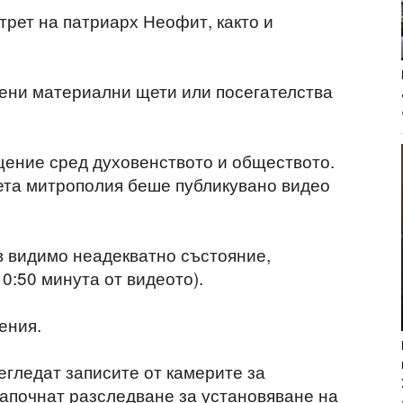
трет на патриарх Неофит, както и
ени материални щети или посегателства
щение сред духовенството и обществото.
ета митрополия беше публикувано видео
ъв видимо неадекватно състояние,
0:50 минута от видеото).
ения.
егледат записите от камерите за
апочнат разследване за установяване на