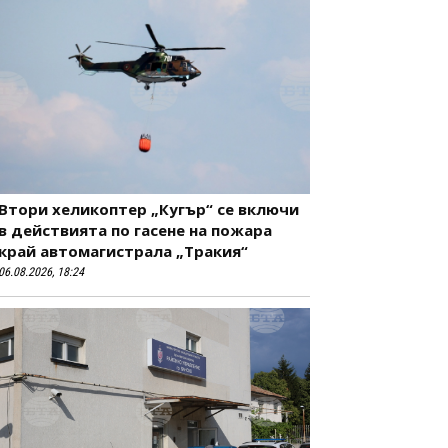
Втори хеликоптер „Кугър“ се включи
в действията по гасене на пожара
край автомагистрала „Тракия“
06.08.2026, 18:24