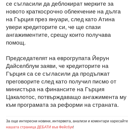
се съгласили да деблокират мерките за
новото краткосрочно облекчение на дълга
на Гърция през януари, след като Атина
увери кредиторите си, че ще спази
ангажиментите, срещу които получава
помощ.
Председателят на еврогрупата Йерун
Дайселблум заяви, че кредиторите на
Гърция са се съгласили да продължат
преговорите след като получил писмо от
министъра на финансите на Гърция
Цакалотос, потвърждаващо ангажимента му
към програмата за реформи на страната.
За още интересни новини, интервюта, анализи и коментари харесайте
нашата страница ДЕБАТИ във Фейсбук
!