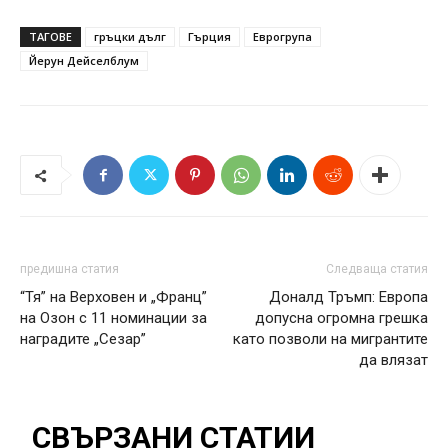
ТАГОВЕ
гръцки дълг
Гърция
Еврогрупа
Йерун Дейселблум
предишна статия
Следваща статия
“Тя” на Верховен и „Франц”
Доналд Тръмп: Европа
на Озон с 11 номинации за
допусна огромна грешка
наградите „Сезар”
като позволи на мигрантите
да влязат
СВЪРЗАНИ СТАТИИ