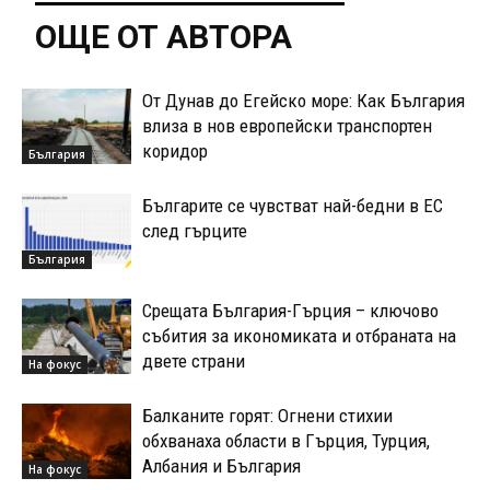
ОЩЕ ОТ АВТОРА
От Дунав до Егейско море: Как България
влиза в нов европейски транспортен
коридор
България
Българите се чувстват най-бедни в ЕС
след гърците
България
Срещата България-Гърция – ключово
събития за икономиката и отбраната на
двете страни
На фокус
Балканите горят: Огнени стихии
обхванаха области в Гърция, Турция,
Албания и България
На фокус