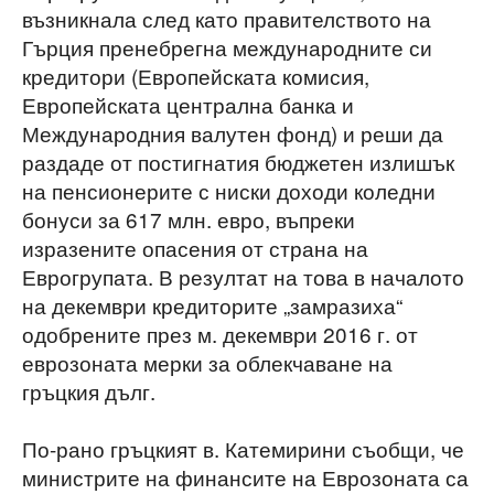
възникнала след като правителството на
Гърция пренебрегна международните си
кредитори (Европейската комисия,
Европейската централна банка и
Международния валутен фонд) и реши да
раздаде от постигнатия бюджетен излишък
на пенсионерите с ниски доходи коледни
бонуси за 617 млн. евро, въпреки
изразените опасения от страна на
Еврогрупата. В резултат на това в началото
на декември кредиторите „замразиха“
одобрените през м. декември 2016 г. от
еврозоната мерки за облекчаване на
гръцкия дълг.
По-рано гръцкият в. Катемирини съобщи, че
министрите на финансите на Еврозоната са