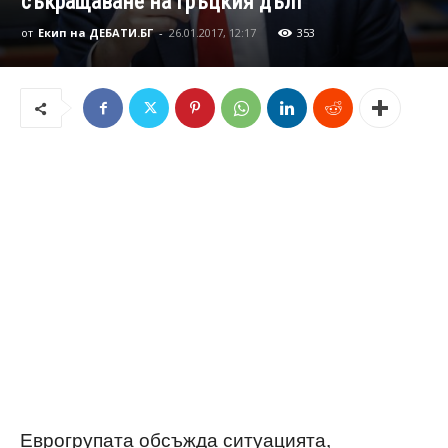
съкращаване на гръцкия дълг
от
Екип на ДЕБАТИ.БГ
-
26.01.2017, 12:17
353
Еврогрупата обсъжда ситуацията,