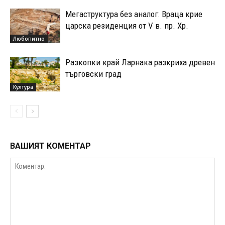
Мегаструктура без аналог: Враца крие
царска резиденция от V в. пр. Хр.
Любопитно
Разкопки край Ларнака разкриха древен
търговски град
Култура
ВАШИЯТ КОМЕНТАР