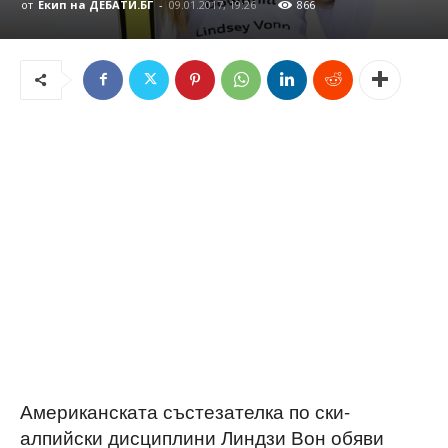
от
Екип на ДЕБАТИ.БГ
-
09.01.2017, 19:26
866
Американската състезателка по ски-
алпийски дисциплини Линдзи Вон обяви