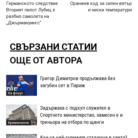
Германското следствие:
Оранжев код за силен вятър
Вторият пилот Лубиц е
и ниски температури
разбил самолета на
„Джърмануингс”
СВЪРЗАНИ СТАТИИ
ОЩЕ ОТ АВТОРА
Григор Димитров продължава без
загубен сет в Париж
На фокус
Задържаха с подкуп служител в
Спортното министерство, замесен е и
треньора на отбора по щанги
Криминални
Кои са най-големите стадиони в света?