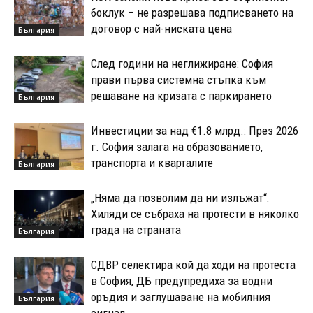
боклук – не разрешава подписването на
договор с най-ниската цена
България
След години на неглижиране: София
прави първа системна стъпка към
решаване на кризата с паркирането
България
Инвестиции за над €1.8 млрд.: През 2026
г. София залага на образованието,
транспорта и кварталите
България
„Няма да позволим да ни излъжат“:
Хиляди се събраха на протести в няколко
града на страната
България
СДВР селектира кой да ходи на протеста
в София, ДБ предупредиха за водни
оръдия и заглушаване на мобилния
България
сигнал