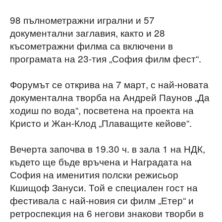
98 пълнометражни игрални и 57
документални заглавия, както и 28
късометражни филма са включени в
програмата на 23-тия „София филм фест“.
Форумът се открива на 7 март, с най-новата
документална творба на Андрей Паунов „Да
ходиш по вода“, посветена на проекта на
Кристо и Жан-Клод „Плаващите кейове“.
Вечерта започва в 19.30 ч. в зала 1 на НДК,
където ще бъде връчена и Наградата на
София на именития полски режисьор
Кшищоф Зануси. Той е специален гост на
фестивала с най-новия си филм „Етер“ и
ретроспекция на 6 негови знакови творби в