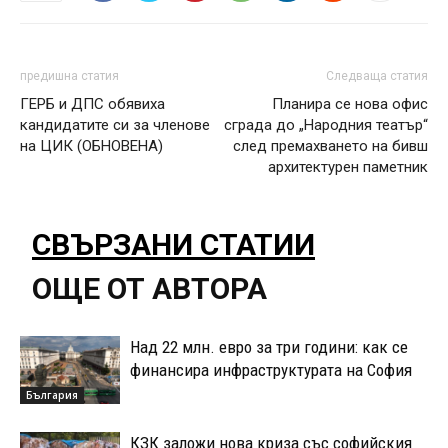
предишна статия
Следваща статия
ГЕРБ и ДПС обявиха
Планира се нова офис
кандидатите си за членове
сграда до „Народния театър“
на ЦИК (ОБНОВЕНА)
след премахването на бивш
архитектурен паметник
СВЪРЗАНИ СТАТИИ
ОЩЕ ОТ АВТОРА
Над 22 млн. евро за три години: как се
финансира инфраструктурата на София
България
КЗК заложи нова криза със софийския