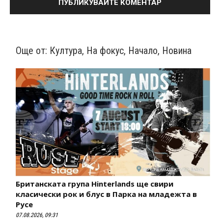
Още от:
Култура
,
На фокус
,
Начало
,
Новина
Британската група Hinterlands ще свири
класически рок и блус в Парка на младежта в
Русе
07.08.2026, 09:31