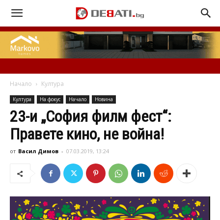
Начало
Култура
Култура
На фокус
Начало
Новина
23-и „София филм фест“:
Правете кино, не война!
от
Васил Димов
-
07.03.2019, 13:24