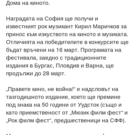
Дома на киното.
Наградата на София ще получи и
известният рок музикант Кирил Маричков за
принос към изкуството на киното и музиката.
Отличията на победителите в конкурсите ще
бъдат връчени на 16 март. Програмата на
фестивала, заедно с традиционните
издания в Бургас, Пловдив и Варна, ще
продължи до 28 март.
„Правете кино, не война!“ е надсловът на
тазгодишното издание, което ще премине
под знака на 50 години от Уудсток (също и
като приемственост от „Мюзик филм фест“ и
„Рок филм фест“, предшественици на СФФ).