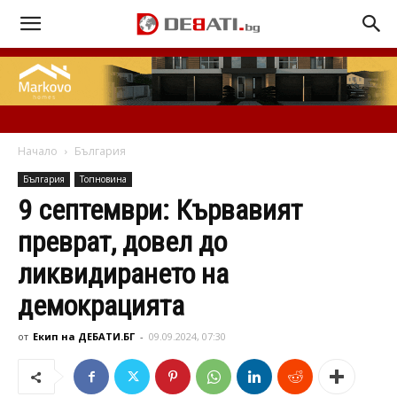
Начало
България
България
Топновина
9 септември: Кървавият
преврат, довел до
ликвидирането на
демокрацията
от
Екип на ДЕБАТИ.БГ
-
09.09.2024, 07:30