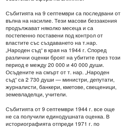
Събитията на 9 септември са последвани от
вълна на насилие. Тези масови беззакония
продължават няколко месеца и са
постепенно поставени под контрол от
властите със създаването на т.нар.
„Народен съд“ в края на 1944 г. Според
различни оценки броят на убитите през този
период е между 20 000 и 40 000 души.
Осъдените на смърт от т. нар. „Народен
съд“ са 2 730 души — министри, депутати,
журналисти, банкери, кметове, свещеници,
земевладелци, учители.
Събитията от 9 септември 1944 г. все още
не са получили единодушната оценка. В
историографията отпреди 1971 г. по