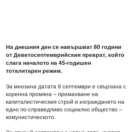
На днешния ден се навършват 80 години
от Деветосептемврийския преврат, който
слага началото на 45-годишен
тоталитарен режим.
За мнозина датата 9 септември е свързана с
коренна промяна – премахване на
капиталистическия строй и изграждането на
едно по-справедливо социално общество –
комунистическото.
За други 9 септември е черна дата, кървав