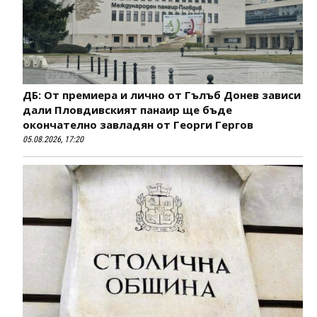
ДБ: От премиера и лично от Гълъб Донев зависи
дали Пловдивският панаир ще бъде
окончателно завладян от Георги Гергов
05.08.2026, 17:20