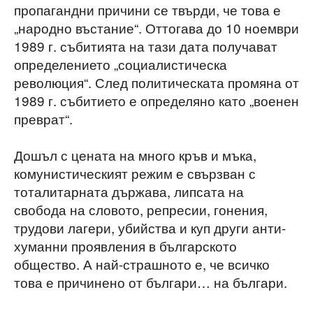
пропагандни причини се твърди, че това е
„народно въстание“. Оттогава до 10 ноември
1989 г. събитията на тази дата получават
определението „социалистическа
революция“. След политическата промяна от
1989 г. събитието е определяно като „военен
преврат“.
Дошъл с цената на много кръв и мъка,
комунистическият режим е свързван с
тоталитарната държава, липсата на
свобода на словото, репресии, гонения,
трудови лагери, убийства и куп други анти-
хуманни проявления в българското
общество. А най-страшното е, че всичко
това е причинено от българи… на българи.