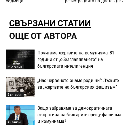
седмица
регистрацията на двете ДПС
СВЪРЗАНИ СТАТИИ
ОЩЕ ОТ АВТОРА
Почитаме жертвите на комунизма: 81
години от „обезглавяването” на
българската интелигенция
България
„Нас червеното знаме роди ни“: Лъжите
за „жертвите на българския фашизъм“
България
Защо забравяме за демократичната
съпротива на българите срещу фашизма
и комунизма?
Анализи