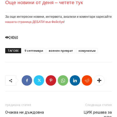
Още новини от деня – четете тук
За още интересни новини, интервюта, анализи и коментари харесайте
нашата страница ДЕБАТИ във Фейсбук
!
24060
ТАГОВЕ
9 септември
военен преврат
комунизъм
предишна статия
Следваща статия
Очаква ни дъждовна
ЦИК решава за