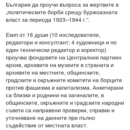
България да проучи въпроса за жертвите в
„политическите борби срещу буржоазната
власт за периода 1923–1944 г.“.
Екип от 16 души (10 изследователи,
редактори и консултант; 4 художници и по
един технически редактор и коректор)
проучва фондовете на Централния партиен
архив, архивите на музеите в страната и
архивите на местните, общинските,
градските и окръжните комитети на борците
против фашизма и капитализма. Анкетирани
са близки и роднини на загиналите, в
общинските, окръжните и градските народни
съвети са направени проверки, справки и
уточняване на данните при пълно
съдействие от местната власт.