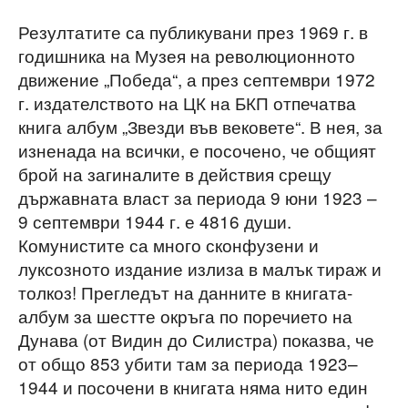
Резултатите са публикувани през 1969 г. в
годишника на Музея на революционното
движение „Победа“, а през септември 1972
г. издателството на ЦК на БКП отпечатва
книга албум „Звезди във вековете“. В нея, за
изненада на всички, е посочено, че общият
брой на загиналите в действия срещу
държавната власт за периода 9 юни 1923 –
9 септември 1944 г. е 4816 души.
Комунистите са много сконфузени и
луксозното издание излиза в малък тираж и
толкоз! Прегледът на данните в книгата-
албум за шестте окръга по поречието на
Дунава (от Видин до Силистра) показва, че
от общо 853 убити там за периода 1923–
1944 и посочени в книгата няма нито един