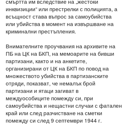
смъртта им вследствие на „жестоки
инквизиции“ или престрелки с полицията, а
всъщност става въпрос за самоубийства
или убийства в момент на извършване на
криминални престъпления.
Внимателните проучвания на архивите на
ПБ на ЦК на БКП, на мемоарите на бивши
партизани, както и на анкетите,
организирани от ЦК на БКП по повод на
множеството убийства в партизанските
отряди, показват, че немалък брой
партизани и ятаци загиват в
междуособиците помежду си, при
самоубийства и нещастни случаи с фатален
край или след разчистване на сметки
помежду си след 9 септември 1944 г.