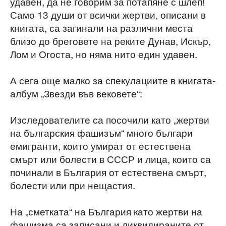
удавен, да не говорим за потапяне с шлеп!
Само 13 души от всички жертви, описани в
книгата, са загинали на различни места
близо до бреговете на реките Дунав, Искър,
Лом и Огоста, но няма нито един удавен.
А сега още малко за спекулациите в книгата-
албум „Звезди във вековете“:
Изследователите са посочили като „жертви
на българския фашизъм“ много българи
емигранти, които умират от естествена
смърт или болести в СССР и лица, които са
починали в България от естествена смърт,
болести или при нещастия.
На „сметката“ на България като жертви на
фашизма са записани и ликвидираните от