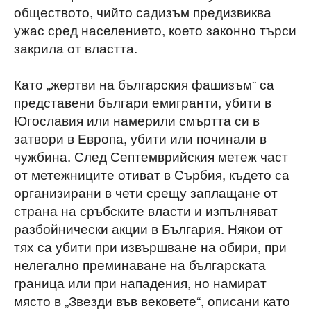
обществото, чийто садизъм предизвиква
ужас сред населението, което законно търси
закрила от властта.
Като „жертви на българския фашизъм“ са
представени българи емигранти, убити в
Югославия или намерили смъртта си в
затвори в Европа, убити или починали в
чужбина. След Септемврийския метеж част
от метежниците отиват в Сърбия, където са
организирани в чети срещу заплащане от
страна на сръбските власти и изпълняват
разбойнически акции в България. Някои от
тях са убити при извършване на обири, при
нелегално преминаване на българската
граница или при нападения, но намират
място в „Звезди във вековете“, описани като