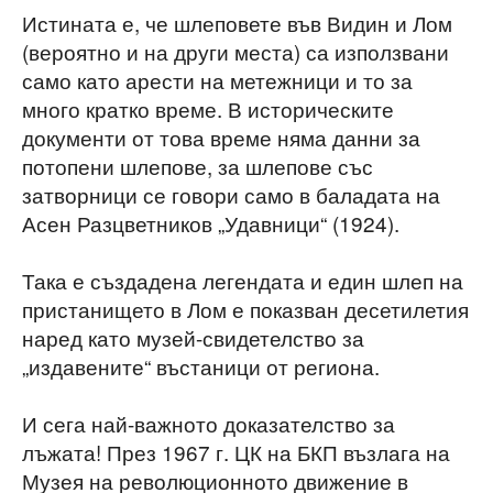
Истината е, че шлеповете във Видин и Лом
(вероятно и на други места) са използвани
само като арести на метежници и то за
много кратко време. В историческите
документи от това време няма данни за
потопени шлепове, за шлепове със
затворници се говори само в баладата на
Асен Разцветников „Удавници“ (1924).
Така е създадена легендата и един шлеп на
пристанището в Лом е показван десетилетия
наред като музей-свидетелство за
„издавените“ въстаници от региона.
И сега най-важното доказателство за
лъжата! През 1967 г. ЦК на БКП възлага на
Музея на революционното движение в