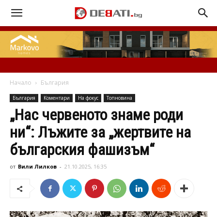
Начало
България
България
Коментари
На фокус
Топновина
„Нас червеното знаме роди
ни“: Лъжите за „жертвите на
българския фашизъм“
от
Вили Лилков
-
21.10.2025, 16:35