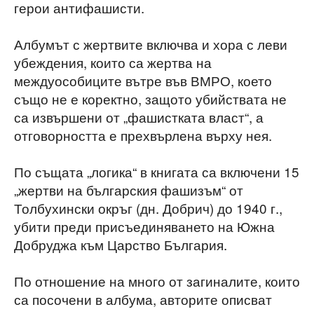
герои антифашисти.
Албумът с жертвите включва и хора с леви
убеждения, които са жертва на
междуособиците вътре във ВМРО, което
също не е коректно, защото убийствата не
са извършени от „фашистката власт“, а
отговорността е прехвърлена върху нея.
По същата „логика“ в книгата са включени 15
„жертви на българския фашизъм“ от
Толбухински окръг (дн. Добрич) до 1940 г.,
убити преди присъединяването на Южна
Добруджа към Царство България.
По отношение на много от загиналите, които
са посочени в албума, авторите описват