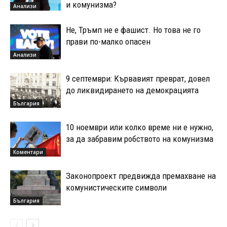
и комунизма?
Анализи
Не, Тръмп не е фашист. Но това не го
прави по-малко опасен
Анализи
9 септември: Кървавият преврат, довел
до ликвидирането на демокрацията
България
10 ноември или колко време ни е нужно,
за да забравим робството на комунизма
Коментари
Законопроект предвижда премахване на
комунистическите символи
България