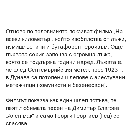
Отново по телевизията показват филма „На
всеки километър“, който изобилства от лъжи,
измишльотини и бутафорен героизъм. Още
първата серия започва с огромна лъжа,
която се поддържа години наред. Лъжата е,
че след Септемврийския метеж през 1923 г.
в Дунава са потопени шлепове с арестувани
метежници (комунисти и безенесари).
Филмът показва как един шлеп потъва, те
пеят любимата песен на Димитър Благоев
„Ален мак“ и само Георги Георгиев (Гец) се
спасява.