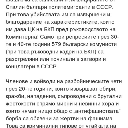
Сталин българи политемигранти в СССР.
При това убийствата им са извършени и
благодарение на характеристиките, които
им дава ЦК на БКП пред ръководството на
Коминтерна! Само при репресиите през 30-
те и 40-те години 579 български комунисти
(при това ръководни кадри на БКП) са
разстреляни или починали в затвори и
концлагери в СССР.
Членове и войводи на разбойническите чети
през 20-те години, които извършват обири,
кражби, нападения, съпроводени с брутални
жестокости спрямо мирни и невинни хора и
които нямат нищо общо с „антифашистката“
борба са обявени за жертви на фашизма.
Това са криминални типове от утайката на