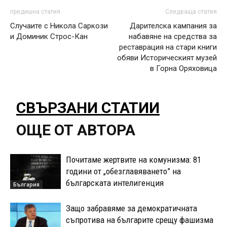
предишна статия
Следваща статия
Случаите с Никола Саркози
Дарителска кампания за
и Доминик Строс-Кан
набавяне на средства за
реставрация на стари книги
обяви Историческият музей
в Горна Оряховица
СВЪРЗАНИ СТАТИИ
ОЩЕ ОТ АВТОРА
Почитаме жертвите на комунизма: 81
години от „обезглавяването” на
българската интелигенция
България
Защо забравяме за демократичната
съпротива на българите срещу фашизма