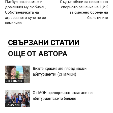
Питбул нахапа мъж и
Съдът обяви за незаконно
домашния му любимец.
спорното решение на ЦИК
Собственичката на
за смесено броене на
агресивното куче не се
бюлетините
намесила
СВЪРЗАНИ СТАТИИ
ОЩЕ ОТ АВТОРА
Вижте красивите пловдивски
абитуриенти! (СНИМКИ)
Любопитно
От МОН препоръчват отлагане на
абитуриентските балове
България