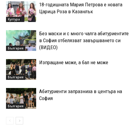
18-годишната Мария Петрова е новата
Царица Роза в Казанлък
Култура
Без маски и с много чалга абитуриентите
в София отбелязват завършването си
(ВИДЕО)
България
Изпращане може, а бал не може
България
Абитуриенти запразниха в центъра на
София
България