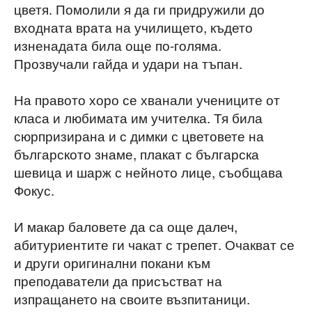
цветя. Помолили я да ги придружили до
входната врата на училището, където
изненадата била още по-голяма.
Прозвучали гайда и удари на тъпан.
На правото хоро се хванали учениците от
класа и любимата им учителка. Тя била
сюрпризирана и с димки с цветовете на
българското знаме, плакат с българска
шевица и шарж с нейното лице, съобщава
Фокус.
И макар баловете да са още далеч,
абитуриентите ги чакат с трепет. Очакват се
и други оригинални покани към
преподаватели да присъстват на
изпращането на своите възпитаници.