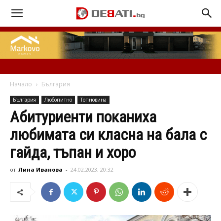
Начало
България
България
Любопитно
Топновина
Абитуриенти поканиха
любимата си класна на бала с
гайда, тъпан и хоро
от
Лина Иванова
-
24.02.2023, 20:32