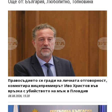
Още от:
България
,
Любопитно
,
Топновина
Правосъдието се гради на личната отговорност,
коментира вицепремиерът Иво Христов във
връзка с убийството на мъж в Пловдив
08.08.2026, 15:20