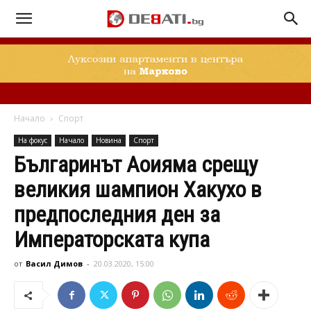
Начало
Спорт
На фокус
Начало
Новина
Спорт
Българинът Аоияма срещу
великия шампион Хакухо в
предпоследния ден за
Императорската купа
от
Васил Димов
-
20.03.2020, 15:00