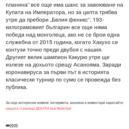
планина“ все още има шанс за завоюване на
Купата на Императора, но за целта трябва
утре да пребори „Белия феникс“. 193-
килограмовият българин все още няма
победа над монголеца, ако не се брои една
служебна от 2015 година, когато Хакухо се
контузи точно преди двубоя с нашия.
Другият велик шампион Какурю утре ще
излезе на дохьото срещу Асанояма. Заради
коронавируса за първи път в историята
класически турнир по сумо се провежда без
публика.
За още интересни новини, интервюта, анализи и коментари харесайте
нашата страница ДЕБАТИ във Фейсбук
!
2035