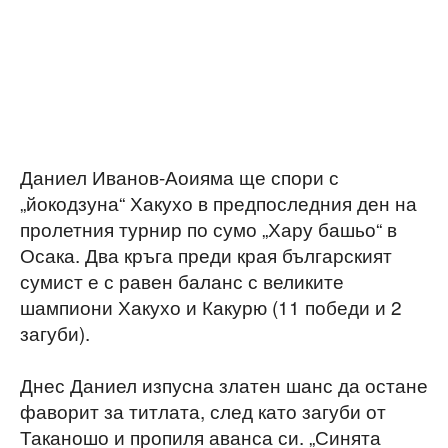
Даниел Иванов-Аоияма ще спори с
„йокодзуна“ Хакухо в предпоследния ден на
пролетния турнир по сумо „Хару башьо“ в
Осака. Два кръга преди края българският
сумист е с равен баланс с великите
шампиони Хакухо и Какурю (11 победи и 2
загуби).
Днес Даниел изпусна златен шанс да остане
фаворит за титлата, след като загуби от
Таканошо и пропиля аванса си. „Синята