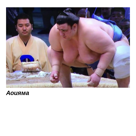
Аоияма