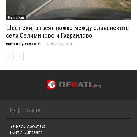
България
Шест екипа гасят пожар между сливенските
села Селиминово и Гавраилово
Екип на ДЕБАТИ.БГ
-
09.08.2026, 15:21
Информация
За нас / About Us
Екип / Our team