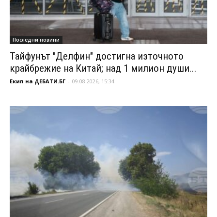
Последни новини
Тайфунът "Делфин" достигна източното
крайбрежие на Китай; над 1 милион души...
Екип на ДЕБАТИ.БГ
-
09.08.2026, 15:34