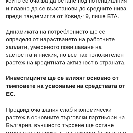
който се очаква да остане под потенциалния
и плавно да се възстанови до средните нива
преди пандемията от Ковид-19, пише БТА.
Динамиката на потреблението ще се
определя от нарастването на работните
заплати, умереното повишаване на
заетостта и ниския, но все пак положителен
растеж на кредитната активност в страната.
Инвестициите ще се влияят основно от
темповете на усвояване на средствата от
ЕС.
Предвид очаквания слаб икономически
растеж в основните търговски партньори на
България, външното търсене ще остане
относително ниско, а платежният баланс ще