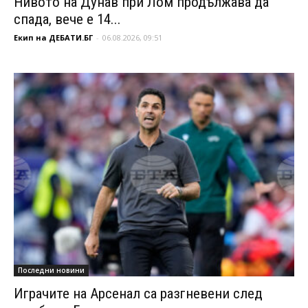
Нивото на Дунав при Лом продължава да
спада, вече е 14...
Екип на ДЕБАТИ.БГ
-
06.08.2026, 09:51
Последни новини
Играчите на Арсенал са разгневени след