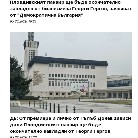
Пловдивският панаир ще бъде окончателно
завладян от бизнесмена Георги Гергов, заявяват
от "Демократична България"
05.08.2026, 18:21
ДБ: От премиера и лично от Гълъб Донев зависи
дали Пловдивският панаир ще бъде
окончателно завладян от Георги Гергов
05.08.2026, 17:20