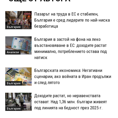
Пазарът на труда в ЕС е стабилен,
България е сред лидерите по най-ниска
безработица
България
България в застой на фона на леко
възстановяване в ЕС: доходите растат
минимално, потреблението остава под
Анализи
натиск
Българската икономика: Негативни
сценарии, ако войната в Иран продължи
и след лятото
България
Доходите растат, но неравенствата
остават: Над 1,36 млн. българи живеят
под линията на бедност през 2025 г.
България