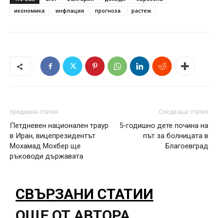
икономика
инфлация
прогноза
растеж
предишна статия
Следваща статия
Петдневен национален траур
5-годишно дете почина на
в Иран, вицепрезидентът
път за болницата в
Мохамад Мохбер ще
Благоевград
ръководи държавата
СВЪРЗАНИ СТАТИИ
ОЩЕ ОТ АВТОРА