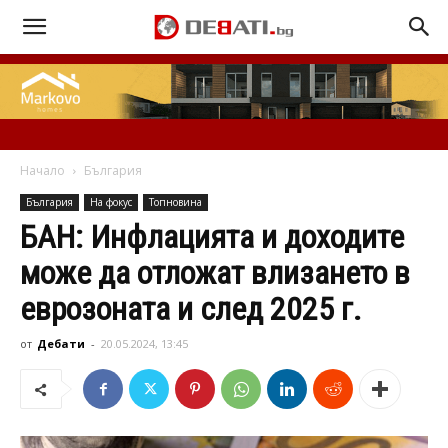
Начало
България
България
На фокус
Топновина
БАН: Инфлацията и доходите
може да отложат влизането в
еврозоната и след 2025 г.
от
Дебати
-
20.05.2024, 13:45