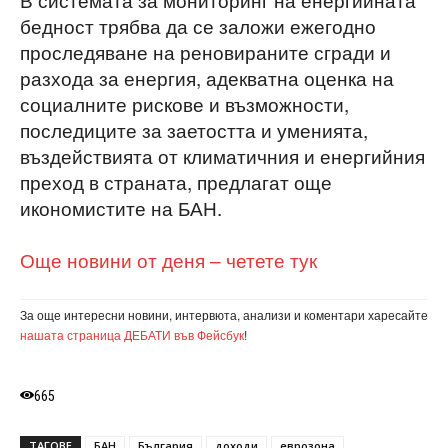
бедност трябва да се заложи ежегодно
проследяване на реновираните сгради и
разхода за енергия, адекватна оценка на
социалните рискове и възможности,
последиците за заетостта и уменията,
въздействията от климатичния и енергийния
преход в страната, предлагат още
икономистите на БАН.
Още новини от деня – четете тук
За още интересни новини, интервюта, анализи и коментари харесайте
нашата страница ДЕБАТИ във Фейсбук
!
665
ТАГОВЕ
БАН
България
доходи
еврозона