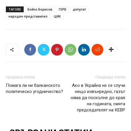
ТАГОВЕ
Бойко Борисов
ГЕРБ
депутат
народен представител
ЦИК
предишна статия
Следваща статия
Помага ли ни балканското
Ако в Украйна не се случи
политическо угодничество?
нещо извънредно, газът
няма да поскъпне до края
на годината, смята
председателят на КЕВР