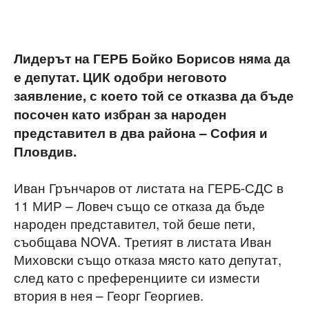
Лидерът на ГЕРБ Бойко Борисов няма да
е депутат. ЦИК одобри неговото
заявление, с което той се отказва да бъде
посочен като избран за народен
представител в два района – София и
Пловдив.
Иван Грънчаров от листата на ГЕРБ-СДС в
11 МИР – Ловеч също се отказа да бъде
народен представител, той беше пети,
съобщава NOVA. Третият в листата Иван
Миховски също отказа място като депутат,
след като с преференциите си измести
втория в нея – Георг Георгиев.