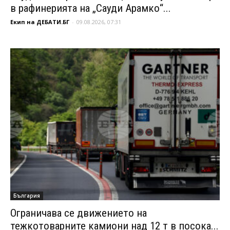
в рафинерията на „Сауди Арамко“...
Екип на ДЕБАТИ.БГ
-
09.08.2026, 07:31
България
Ограничава се движението на
тежкотоварните камиони над 12 т в посока...