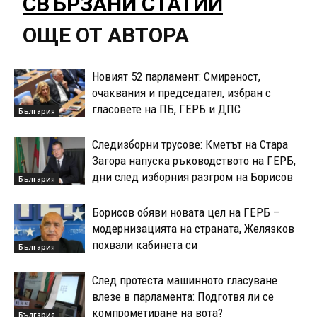
СВЪРЗАНИ СТАТИИ
ОЩЕ ОТ АВТОРА
Новият 52 парламент: Смиреност,
очаквания и председател, избран с
гласовете на ПБ, ГЕРБ и ДПС
България
Следизборни трусове: Кметът на Стара
Загора напуска ръководството на ГЕРБ,
дни след изборния разгром на Борисов
България
Борисов обяви новата цел на ГЕРБ –
модернизацията на страната, Желязков
похвали кабинета си
България
След протеста машинното гласуване
влезе в парламента: Подготвя ли се
компрометиране на вота?
България