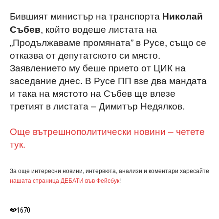
Бившият министър на транспорта
Николай
, който водеше листата на
Събев
„Продължаваме промяната” в Русе, също се
отказва от депутатското си място.
Заявлението му беше прието от ЦИК на
заседание днес. В Русе ПП взе два мандата
и така на мястото на Събев ще влезе
третият в листата – Димитър Недялков.
Още вътрешнополитически новини – четете
тук.
За още интересни новини, интервюта, анализи и коментари харесайте
нашата страница ДЕБАТИ във Фейсбук
!
1670