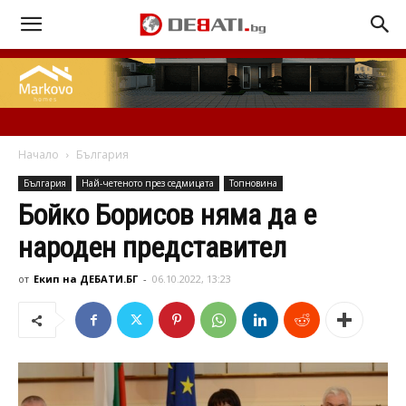
Начало
България
България
Най-четеното през седмицата
Топновина
Бойко Борисов няма да е
народен представител
от
Екип на ДЕБАТИ.БГ
-
06.10.2022, 13:23