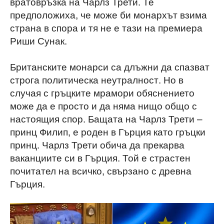
вратовръзка на Чарлз Трети. Те
предположиха, че може би монархът взима
страна в спора и тя не е тази на премиера
Риши Сунак.
Британските монарси са длъжни да спазват
строга политическа неутралност. Но в
случая с гръцките мрамори обяснението
може да е просто и да няма нищо общо с
настоящия спор. Бащата на Чарлз Трети –
принц Филип, е роден в Гърция като гръцки
принц. Чарлз Трети обича да прекарва
ваканциите си в Гърция. Той е страстен
почитател на всичко, свързано с древна
Гърция.