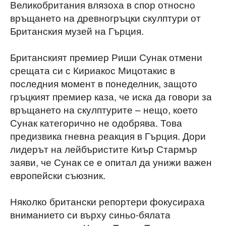
Великобритания влязоха в спор относно
връщането на древногръцки скулптури от
Британския музей на Гърция.
Британският премиер Риши Сунак отмени
срещата си с Кириакос Мицотакис в
последния момент в понеделник, защото
гръцкият премиер каза, че иска да говори за
връщането на скулптурите – нещо, което
Сунак категорично не одобрява. Това
предизвика гневна реакция в Гърция. Дори
лидерът на лейбъристите Киър Стармър
заяви, че Сунак се е опитал да унижи важен
европейски съюзник.
Няколко британски репортери фокусираха
вниманието си върху синьо-бялата