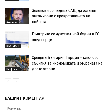
Зеленски се надява САЩ да останат
ангажирани с прекратяването на
войната
Анализи
Българите се чувстват най-бедни в ЕС
след гърците
България
Срещата България-Гърция – ключово
събития за икономиката и отбраната на
двете страни
На фокус
ВАШИЯТ КОМЕНТАР