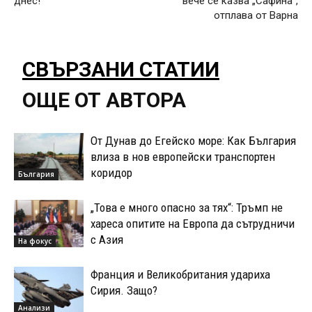
днес!
вече се казва „Сафина“,
отплава от Варна
СВЪРЗАНИ СТАТИИ
ОЩЕ ОТ АВТОРА
От Дунав до Егейско море: Как България
влиза в нов европейски транспортен
коридор
България
„Това е много опасно за тях“: Тръмп не
хареса опитите на Европа да сътрудничи
с Азия
На фокус
Франция и Великобритания удариха
Сирия. Защо?
Анализи