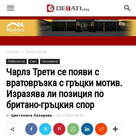
Начало
Любопитно
Любопитно
Свят
Топновина
Чарлз Трети се появи с
вратовръзка с гръцки мотив.
Изразява ли позиция по
британо-гръцкия спор
от
Цветелина Лазарова
-
02.12.2023, 08:55