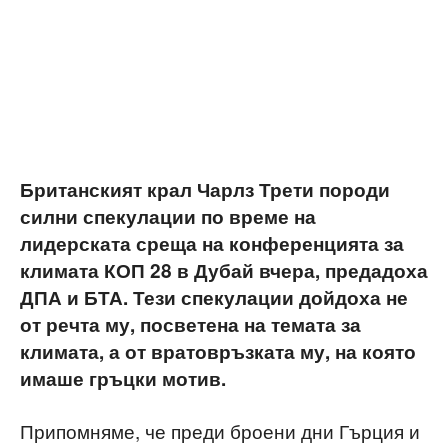
Британският крал Чарлз Трети породи
силни спекулации по време на
лидерската среща на конференцията за
климата КОП 28 в Дубай вчера, предадоха
ДПА и БТА. Тези спекулации дойдоха не
от речта му, посветена на темата за
климата, а от вратовръзката му, на която
имаше гръцки мотив.
Припомняме, че преди броени дни Гърция и