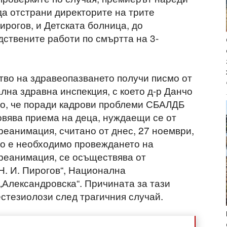
а отстрани директорите на трите
рогов, и Детската болница, до
ствените работи по смъртта на 3-
тво на здравеопазването получи писмо от
лна здравна инспекция, с което д-р Данчо
о, че поради кадрови проблеми СБАЛДБ
овява приема на деца, нуждаещи се от
реанимация, считано от днес, 27 ноември,
то е необходимо провеждането на
реанимация, се осъществява от
. И. Пирогов“, Национална
Александровска“. Причината за тази
естезиолози след трагичния случай.