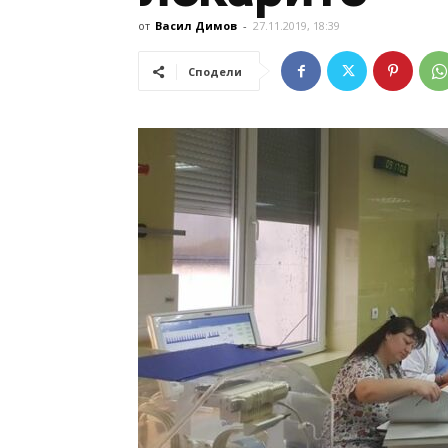
от
Васил Димов
-
27.11.2019, 18:39
Сподели