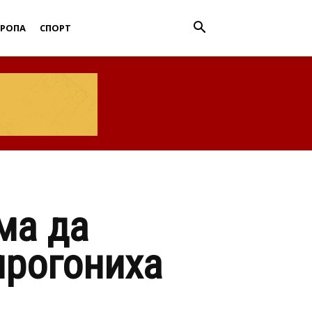
ВРОПА
СПОРТ
ма да
прогониха