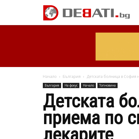
Начало
България
Детската болница в София 
България
На фокус
Начало
Топновина
Детската бо
приема по с
лекарите