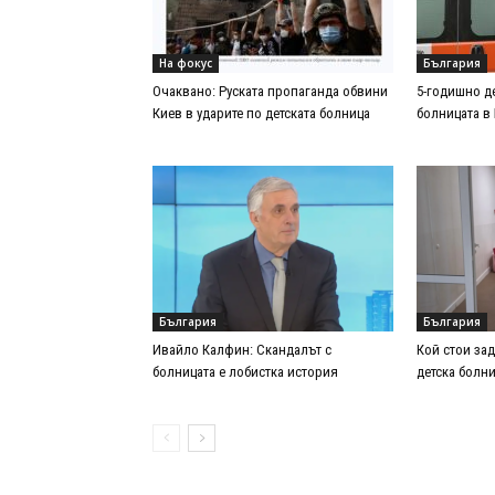
На фокус
България
Очаквано: Руската пропаганда обвини
5-годишно де
Киев в ударите по детската болница
болницата в
България
България
Ивайло Калфин: Скандалът с
Кой стои зад
болницата е лобистка история
детска болн