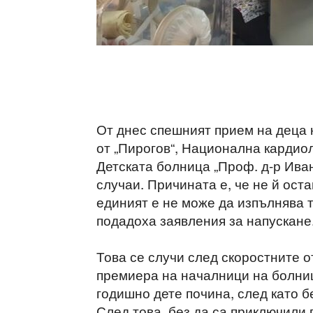
От днес спешният прием на деца 
от „Пирогов“, Национална кардио
Детската болница „Проф. д-р Ива
случаи. Причината е, че не й ост
единият е не може да изпълнява 
подадоха заявления за напускане
Това се случи след скоростните 
премиера на началници на болници
годишно дете почина, след като 
След това, без да са приключили