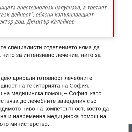
ицата анестезиолози напуснаха, а третият
тази дейност“, обясни изпълняващият
ктор доц. Димитър Калайков.
те специалисти отделението няма да
 нито за интензивно лечение, нито за
 декларирали готовност лечебните
ешност на територията на София.
шна медицинска помощ – София, като
ствява до лечебните заведения със
одимото ниво на компетентност, което да
вена и навременна медицинска помощ на
ото министерство.