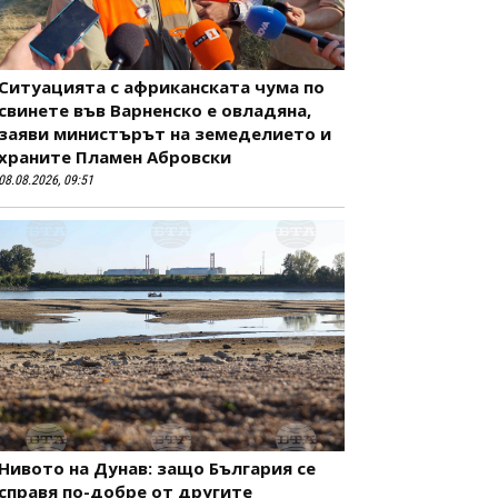
Ситуацията с африканската чума по
свинете във Варненско е овладяна,
заяви министърът на земеделието и
храните Пламен Абровски
08.08.2026, 09:51
Нивото на Дунав: защо България се
справя по-добре от другите