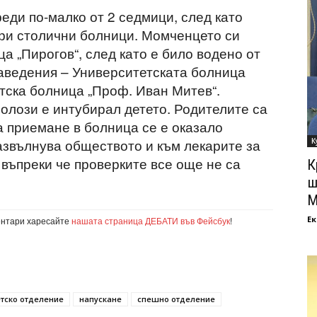
еди по-малко от 2 седмици, след като
ри столични болници. Момченцето си
а „Пирогов“, след като е било водено от
заведения – Университетската болница
тска болница „Проф. Иван Митев“.
олози е интубирал детето. Родителите са
а приемане в болница се е оказало
азвълнува обществото и към лекарите за
К
 въпреки че проверките все още не са
К
ш
М
Ек
ентари харесайте
нашата страница ДЕБАТИ във Фейсбук
!
тско отделение
напускане
спешно отделение