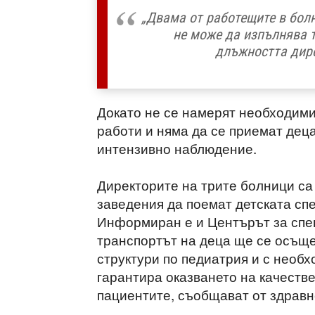
„Двама от работещите в болн
не може да изпълнява 
длъжността дире
Докато не се намерят необходими
работи и няма да се приемат деца
интензивно наблюдение.
Директорите на трите болници са
заведения да поемат детската сп
Информиран е и Центърът за спе
транспортът на деца ще се осъще
структури по педиатрия и с необх
гарантира оказването на качест
пациентите, съобщават от здравн