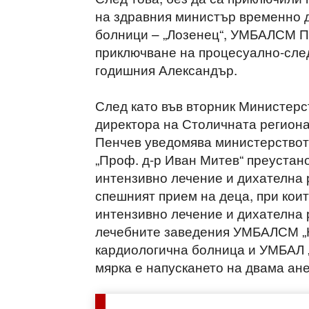
на здравния министър временно д
болници – „Лозенец“, УМБАЛСМ Пи
приключване на процесуално-след
годишния Александър.
След като във вторник Министерс
директора на Столичната региона
Пенчев уведомява министерствот
„Проф. д-р Иван Митев“ преустан
интензивно лечение и дихателна 
спешният прием на деца, при кои
интензивно лечение и дихателна 
лечебните заведения УМБАЛСМ „Н
кардиологична болница и УМБАЛ „
мярка е напускането на двама ан