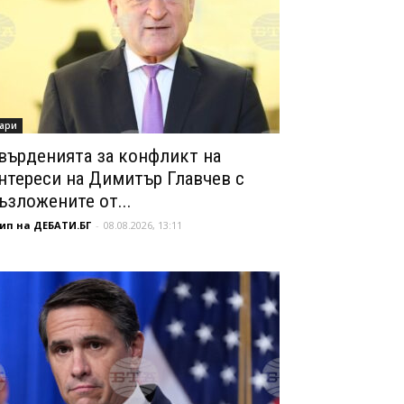
ари
върденията за конфликт на
нтереси на Димитър Главчев с
ъзложените от...
ип на ДЕБАТИ.БГ
-
08.08.2026, 13:11