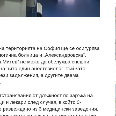
на територията на София ще се осигурява
логична болница и „Александровска“.
н Митев“ не може да обслужва спешни
ана нито един анестезиолог, тъй като
тези задължения, а другите двама
.
отстранявания от длъжност по заръка на
 и лекари след случая, в който 3-
бе развеждано из 3 медицински заведения.
 проверките по случая, премиерът нареди