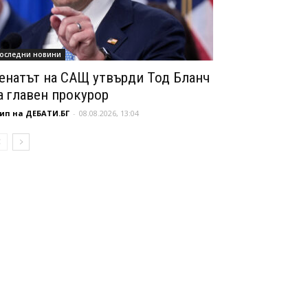
оследни новини
енатът на САЩ утвърди Тод Бланч
а главен прокурор
ип на ДЕБАТИ.БГ
-
08.08.2026, 13:04