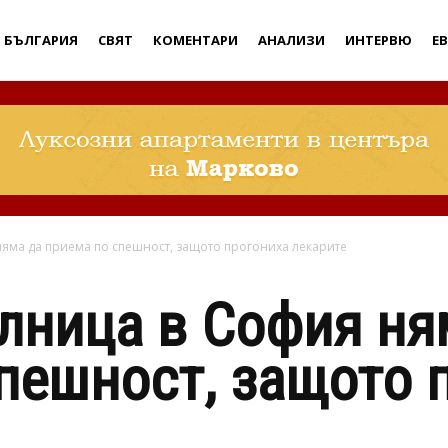
Дебати
БЪЛГАРИЯ
СВЯТ
КОМЕНТАРИ
АНАЛИЗИ
ИНТЕРВЮ
Е
няма да приема по спешност, защото прогониха лекарите
лница в София ня
пешност, защото 