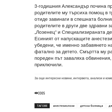
3-годишния Александър почина пр
родителите му търсиха помощ в т
отиде завинаги в спешната болниц
родителите в други две здравни 
„Лозенец“ и Специализираната де
Есиният от напускащите анестези
убедени, че именно забавянето н
фатално за детето. Смъртта му р
пореден път заваляха обвинения,
приключили.
За още интересни новини, интервюта, анализи и ком
3305
ТАГОВЕ
анестезиолози
детска болница
де