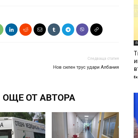
П
Т
Следваща статия
и
Нов силен трус удари Албания
в
Ек
ОЩЕ ОТ АВТОРА