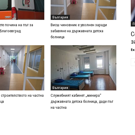
България
П
те почина на път за
Висш чиновник е уволнен заради
 Благоевград
забавяне на държавната детска
С
болница
з
Ек
България
 строителството на частна
Служебният кабинет „минира“
ица
държавната детска болница, даде път
на частна