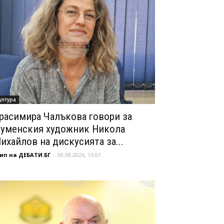
ултура
расимира Чалъкова говори за
уменския художник Никола
ихайлов на дискусията за...
ип на ДЕБАТИ.БГ
-
08.08.2026, 15:01