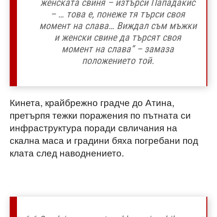
женската свиня – изтърси Пападакис
– … това е, понеже тя търси своя
момент на слава… Виждал съм мъжки
и женски свине да търсят своя
момент на слава“ – замаза
положението той.
Кинета, крайбрежно градче до Атина,
претърпя тежки поражения по пътната си
инфраструктура поради свличания на
скална маса и градини бяха погребани под
клата след наводнението.