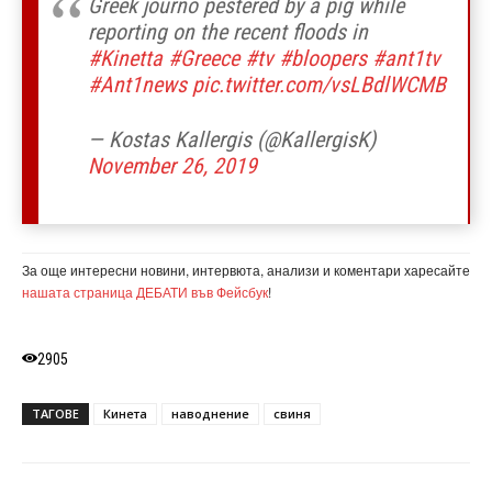
Greek journo pestered by a pig while
reporting on the recent floods in
#Kinetta
#Greece
#tv
#bloopers
#ant1tv
#Ant1news
pic.twitter.com/vsLBdlWCMB
— Kostas Kallergis (@KallergisK)
November 26, 2019
За още интересни новини, интервюта, анализи и коментари харесайте
нашата страница ДЕБАТИ във Фейсбук
!
2905
ТАГОВЕ
Кинета
наводнение
свиня