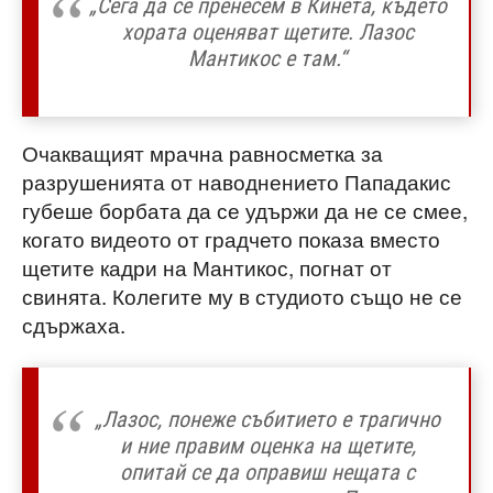
„Сега да се пренесем в Кинета, където
хората оценяват щетите. Лазос
Мантикос е там.“
Очакващият мрачна равносметка за
разрушенията от наводнението Пападакис
губеше борбата да се удържи да не се смее,
когато видеото от градчето показа вместо
щетите кадри на Мантикос, погнат от
свинята. Колегите му в студиото също не се
сдържаха.
„Лазос, понеже събитието е трагично
и ние правим оценка на щетите,
опитай се да оправиш нещата с