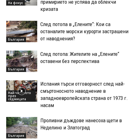
примирието не успява да облекчи
На фокус
кризата
След потопа в „Елените“: Кои са
останалите морски курорти застрашени
от наводнения?
България
След потопа: Жителите на „Елените“
оставени без перспектива
България
Испания търси отговорност след най-
смъртоносното наводнение в
Най-четеното
през
западноевропейската страна от 1973 г.
седмицата
насам
Проливни дъждове нанесоха щети в
Неделино и Златоград
България