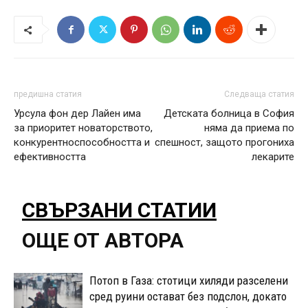
предишна статия
Следваща статия
Урсула фон дер Лайен има
Детската болница в София
за приоритет новаторството,
няма да приема по
конкурентноспособността и
спешност, защото прогониха
ефективността
лекарите
СВЪРЗАНИ СТАТИИ
ОЩЕ ОТ АВТОРА
Потоп в Газа: стотици хиляди разселени
сред руини остават без подслон, докато