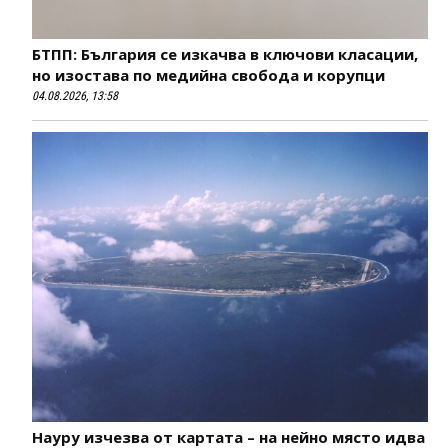
БТПП: България се изкачва в ключови класации,
но изостава по медийна свобода и корупци
04.08.2026, 13:58
Науру изчезва от картата – на нейно място идва