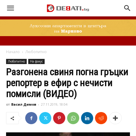
Начало
Любопитно
Любопитно
На фокус
Разгонена свиня погна гръцки
репортер в ефир с нечисти
помисли (ВИДЕО)
от
Васил Димов
-
27.11.2019, 18:04