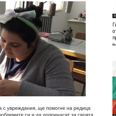
П
Г
о
п
Ек
ра с увреждания, ще помогне на редица
роблемите си и да допринасят за своята