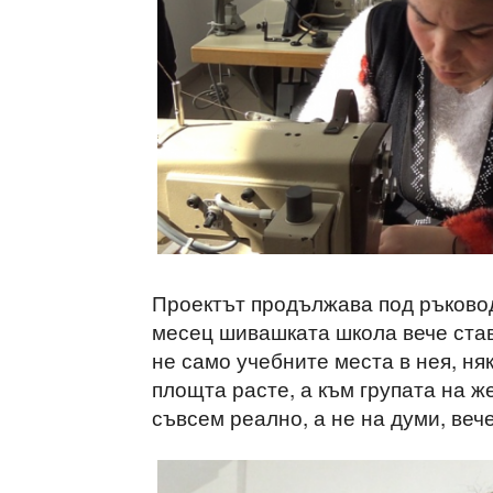
Проектът продължава под ръковод
месец шивашката школа вече ста
не само учебните места в нея, ня
площта расте, а към групата на ж
съвсем реално, а не на думи, веч