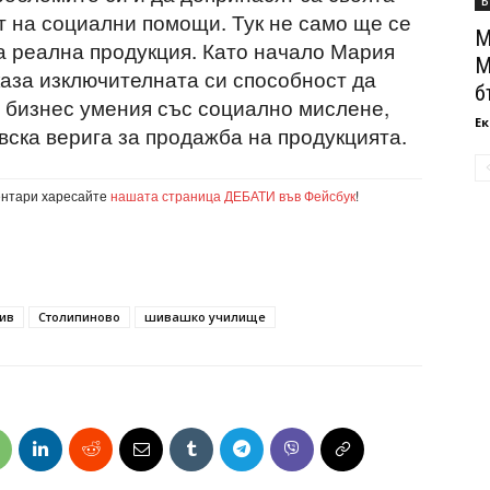
Б
т на социални помощи. Тук не само ще се
М
да реална продукция. Като начало Мария
М
каза изключителната си способност да
б
 бизнес умения със социално мислене,
Ек
вска верига за продажба на продукцията.
ентари харесайте
нашата страница ДЕБАТИ във Фейсбук
!
ив
Столипиново
шивашко училище