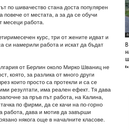
сът по шивачество стана доста популярен
 повече от местата, а за да се обучи
т месеци работа.
тиримесечен курс, три от жените идват и
П
са си намерили работа и искат да бъдат
В
н
ш
ългария от Берлин около Мирко Шваниц не
Ек
т, която, за разлика от много други
рез които просто са протекли и са се
ими резултати, има реален ефект. Тя дава
апочне за пръв път работа, на Калина,
стачка по фирми, да се качи на по-горно
а работа, дава и мотив да завърши
рязано някога още в началните класове.