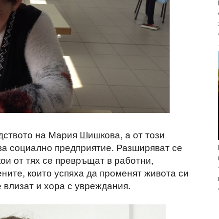
ството на Мария Шишкова, а от този
ва социално предприятие. Разширяват се
кои от тях се превръщат в работни,
ените, които успяха да променят живота си
е влизат и хора с увреждания.