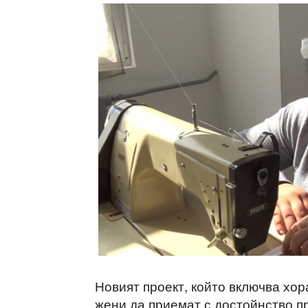
Новият проект, който включва хо
жени да приемат с достойнство п