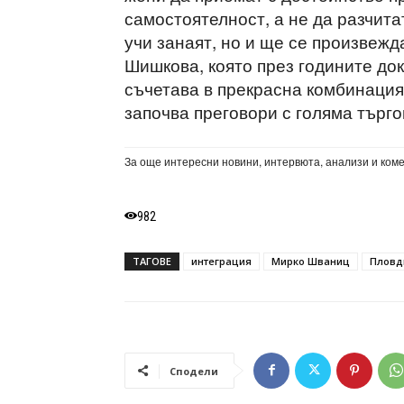
самостоятелност, а не да разчита
учи занаят, но и ще се произвеж
Шишкова, която през годините до
съчетава в прекрасна комбинация
започва преговори с голяма търго
За още интересни новини, интервюта, анализи и ком
982
ТАГОВЕ
интеграция
Мирко Шваниц
Пловд
Сподели