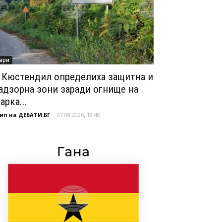
ари
 Кюстендил определиха защитна и
адзорна зони заради огнище на
арка...
ип на ДЕБАТИ.БГ
-
07.08.2026, 18:40