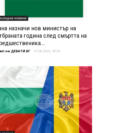
оследни новини
ана назначи нов министър на
тбраната година след смъртта на
редшественика...
ип на ДЕБАТИ.БГ
-
07.08.2026, 18:34