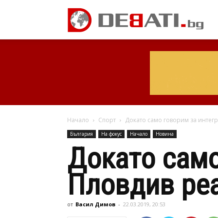
Начало
Спорт
Докато само говорим за интегр
България
На фокус
Начало
Новина
Докато само
Пловдив реа
от
Васил Димов
-
22.03.2019, 20:53