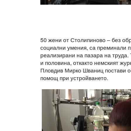
50 жени от Столипиново – без об
социални умения, са преминали п
реализирани на пазара на труда. 
и половина, откакто немският жур
Пловдив Мирко Шваниц постави о
помощ при устройването.