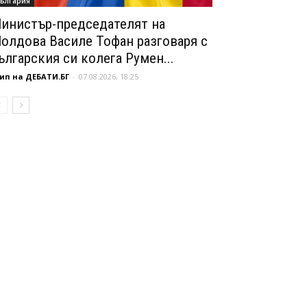
ългария
инистър-председателят на
олдова Василе Тофан разговаря с
ългарския си колега Румен...
ип на ДЕБАТИ.БГ
-
07.08.2026, 18:25