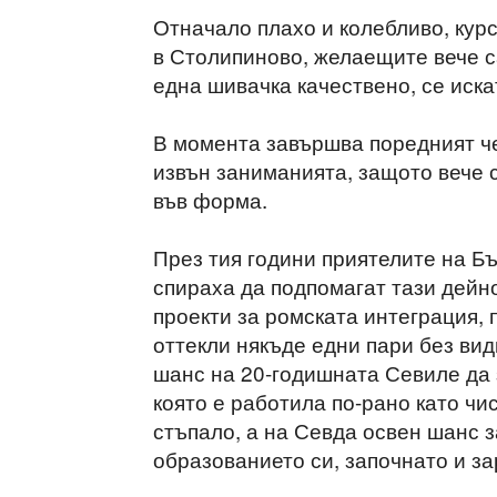
Отначало плахо и колебливо, кур
в Столипиново, желаещите вече са
една шивачка качествено, се иска
В момента завършва поредният че
извън заниманията, защото вече 
във форма.
През тия години приятелите на Б
спираха да подпомагат тази дейнос
проекти за ромската интеграция, п
оттекли някъде едни пари без вид
шанс на 20-годишната Севиле да з
която е работила по-рано като чи
стъпало, а на Севда освен шанс з
образованието си, започнато и за