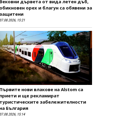
Вековни дървета от вида летен дъб,
обикновен орех и благун са обявени за
защитени
07.08.2026, 15:21
Първите нови влакове на Alstom са
приети и ще рекламират
туристическите забележителности
на България
07.08.2026, 15:14