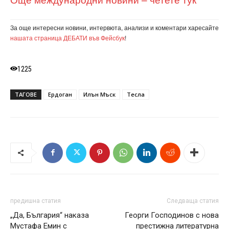
За още интересни новини, интервюта, анализи и коментари харесайте
нашата страница ДЕБАТИ във Фейсбук
!
1225
ТАГОВЕ
Ердоган
Илън Мъск
Тесла
предишна статия
Следваща статия
„Да, България“ наказа
Георги Господинов с нова
Мустафа Емин с
престижна литературна