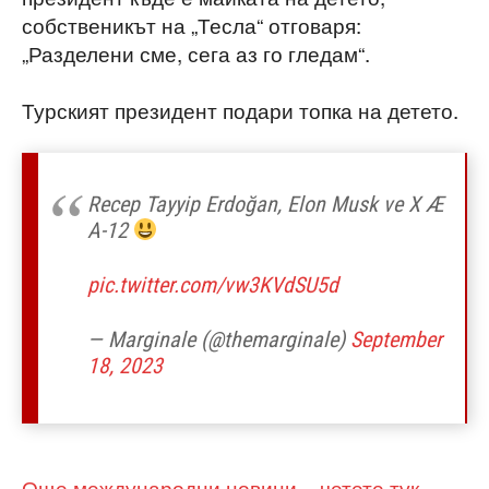
собственикът на „Тесла“ отговаря:
„Разделени сме, сега аз го гледам“.
Турският президент подари топка на детето.
Recep Tayyip Erdoğan, Elon Musk ve X Æ
A-12
pic.twitter.com/vw3KVdSU5d
— Marginale (@themarginale)
September
18, 2023
Още международни новини – четете тук