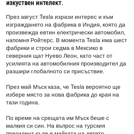
изкуствен интелект.
През август Tesla изрази интерес и към
изграждането на фабрика в Индия, която да
произвежда евтин електрически автомобил,
напомня Ройтерс. В момента Tesla има шест
фабрики и строи седма в Мексико в
северния щат Нуево Леон, като част от
усилията на автомобилния производител да
разшири глобалното си присъствие.
През май Мъск каза, че Tesla вероятно ще
избере място за нова фабрика до края на
тази година.
По време на срещата им Мъск беше с
малкия си син. На въпрос на турския
президент къде е майката на детето,