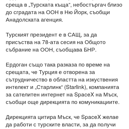
среща в „Турската къща“, небостъргач близо
до сградата на ООН в Ню Йорк, съобщи
Анадолската агенция.
Турският президент е в САЩ, за да
присъства на 78-ата сесия на Общото
събрание на ООН, съобщава БНР.
Ердоган също така разказа по време на
срещата, че Турция е отворена за
сътрудничество в областта на изкуствения
интелект и „Старлинк“ (Starlink), компанията
за сателитен интернет на SpaceX на Мъск,
съобщи още дирекцията по комуникациите.
Дирекцията цитира Мъск, че SpaceX желае
да работи с турските власти, за да получи