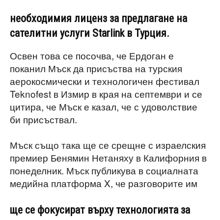
необходимия лиценз за предлагане на
сателитни услуги Starlink в Турция.
Освен това се посочва, че Ердоган е
поканил Мъск да присъства на турския
аерокосмически и технологичен фестивал
Teknofest в Измир в края на септември и се
цитира, че Мъск е казал, че с удоволствие
би присъствал.
Мъск също така ще се срещне с израелския
премиер Бенямин Нетаняху в Калифорния в
понеделник. Мъск публикува в социалната
медийна платформа X, че разговорите им
ще се фокусират върху технологията за