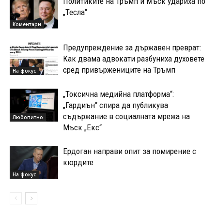
Политиките на Тръмп и Мъск удариха по
„Тесла“
Коментари
Предупреждение за държавен преврат:
Как двама адвокати разбуниха духовете
сред привържениците на Тръмп
На фокус
„Токсична медийна платформа“:
„Гардиън“ спира да публикува
съдържание в социалната мрежа на
Любопитно
Мъск „Екс“
Ердоган направи опит за помирение с
кюрдите
На фокус