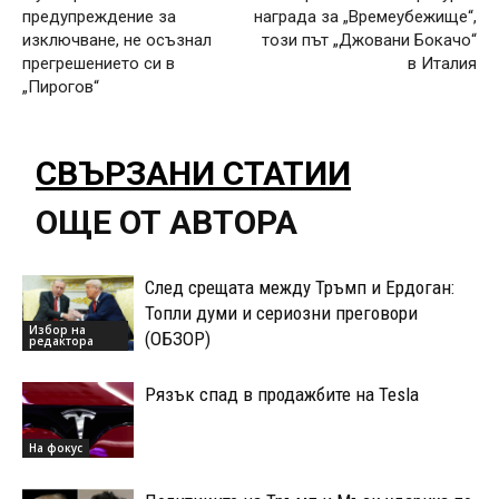
предупреждение за
награда за „Времеубежище“,
изключване, не осъзнал
този път „Джовани Бокачо“
прегрешението си в
в Италия
„Пирогов“
СВЪРЗАНИ СТАТИИ
ОЩЕ ОТ АВТОРА
След срещата между Тръмп и Ердоган:
Топли думи и сериозни преговори
Избор на
(ОБЗОР)
редактора
Рязък спад в продажбите на Tesla
На фокус