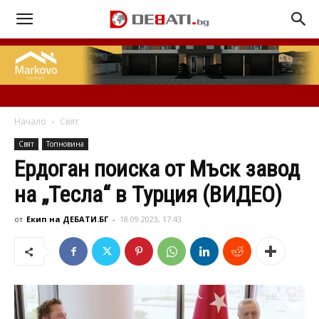
Начало
Свят
Свят
Топновина
Ердоган поиска от Мъск завод
на „Тесла“ в Турция (ВИДЕО)
от
Екип на ДЕБАТИ.БГ
-
18.09.2023, 17:43