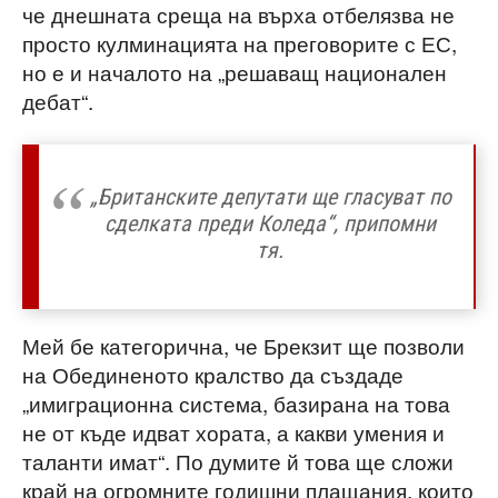
че днешната среща на върха отбелязва не
просто кулминацията на преговорите с ЕС,
но е и началото на „решаващ национален
дебат“.
„Британските депутати ще гласуват по
сделката преди Коледа“, припомни
тя.
Мей бе категорична, че Брекзит ще позволи
на Обединеното кралство да създаде
„имиграционна система, базирана на това
не от къде идват хората, а какви умения и
таланти имат“. По думите й това ще сложи
край на огромните годишни плащания, които