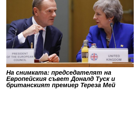
На снимката: председателят на
Европейския съвет Доналд Туск и
британският премиер Тереза Мей