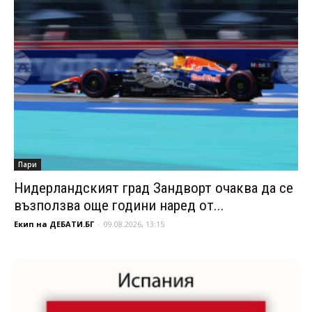
Пари
Нидерландският град Зандворт очаква да се
възползва още години наред от...
Екип на ДЕБАТИ.БГ
-
09.08.2026, 13:15