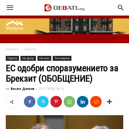
Начало
Европа
Европа
На фокус
Начало
Топновина
ЕС одобри споразумението за
Брекзит (ОБОБЩЕНИЕ)
от
Васил Димов
-
25.11.2018, 18:15