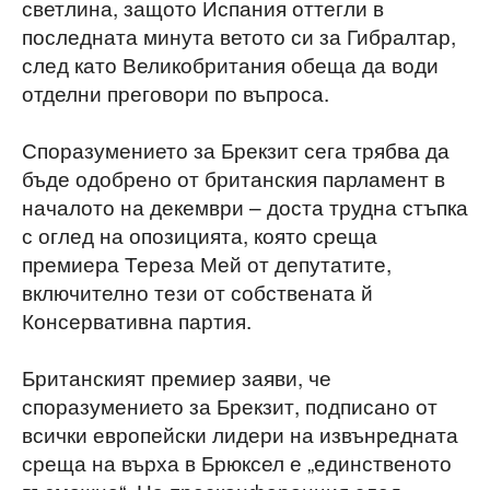
светлина, защото Испания оттегли в
последната минута ветото си за Гибралтар,
след като Великобритания обеща да води
отделни преговори по въпроса.
Споразумението за Брекзит сега трябва да
бъде одобрено от британския парламент в
началото на декември – доста трудна стъпка
с оглед на опозицията, която среща
премиера Тереза Мей от депутатите,
включително тези от собствената й
Консервативна партия.
Британският премиер заяви, че
споразумението за Брекзит, подписано от
всички европейски лидери на извънредната
среща на върха в Брюксел е „единственото