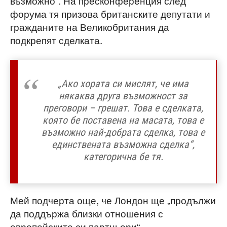
възможно“. На пресконференция след
форума тя призова британските депутати и
гражданите на Великобритания да
подкрепят сделката.
„Ако хората си мислят, че има
някаква друга възможност за
преговори – грешат. Това е сделката,
която бе поставена на масата, това е
възможно най-добрата сделка, това е
единствената възможна сделка“,
категорична бе тя.
Мей подчерта още, че Лондон ще „продължи
да поддържа близки отношения с
европейските си партньори“.