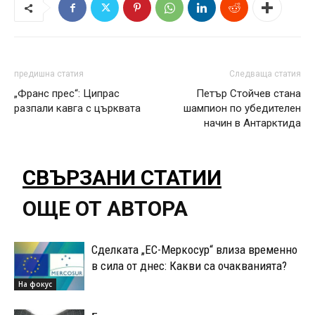
предишна статия
Следваща статия
„Франс прес“: Ципрас
Петър Стойчев стана
разпали кавга с църквата
шампион по убедителен
начин в Антарктида
СВЪРЗАНИ СТАТИИ
ОЩЕ ОТ АВТОРА
Сделката „ЕС-Меркосур“ влиза временно
в сила от днес: Какви са очакванията?
На фокус