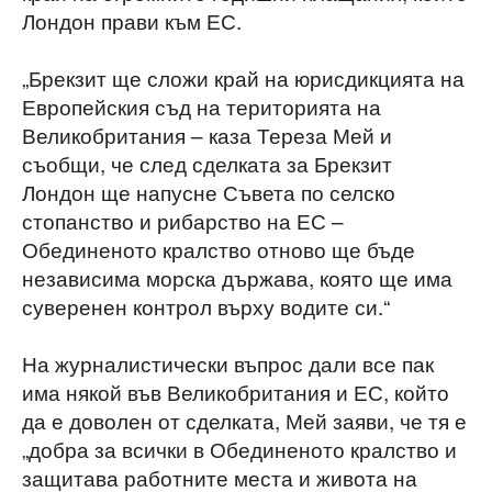
Лондон прави към ЕС.
„Брекзит ще сложи край на юрисдикцията на
Европейския съд на територията на
Великобритания – каза Тереза Мей и
съобщи, че след сделката за Брекзит
Лондон ще напусне Съвета по селско
стопанство и рибарство на ЕС –
Обединеното кралство отново ще бъде
независима морска държава, която ще има
суверенен контрол върху водите си.“
На журналистически въпрос дали все пак
има някой във Великобритания и ЕС, който
да е доволен от сделката, Мей заяви, че тя е
„добра за всички в Обединеното кралство и
защитава работните места и живота на