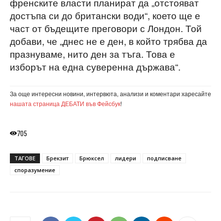
френските власти планират да „отстояват
достъпа си до британски води“, което ще е
част от бъдещите преговори с Лондон. Той
добави, че „днес не е ден, в който трябва да
празнуваме, нито ден за тъга. Това е
изборът на една суверенна държава“.
За още интересни новини, интервюта, анализи и коментари харесайте
нашата страница ДЕБАТИ във Фейсбук
!
705
ТАГОВЕ
Брекзит
Брюксел
лидери
подписване
споразумение