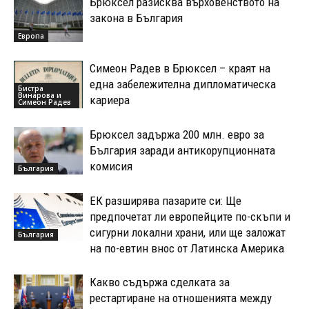
Брюксел разисква върховенството на
закона в България
Европа
Симеон Радев в Брюксел – краят на
една забележителна дипломатическа
Бистра
Винарова и
кариера
Симеон Радев
Брюксел задържа 200 млн. евро за
България заради антикорупционната
комисия
България
ЕК разширява пазарите си: Ще
предпочетат ли европейците по-скъпи и
сигурни локални храни, или ще заложат
България
на по-евтин внос от Латинска Америка
Какво съдържа сделката за
рестартиране на отношенията между