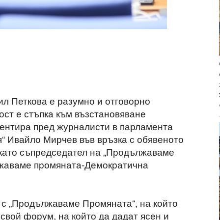
ил Петкова е разумно и отговорно
ост е стъпка към възстановяване
ментира пред журналисти в парламента
я“ Ивайло Мирчев във връзка с обявеното
 като съпредседател на „Продължаваме
лжаваме промяната-Демократична
 с „Продължаваме Промяната“, на който
 свой форум, на който да дадат ясен и