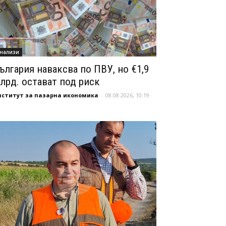
нализи
ългария наваксва по ПВУ, но €1,9
лрд. остават под риск
нститут за пазарна икономика
-
08.08.2026, 10:19