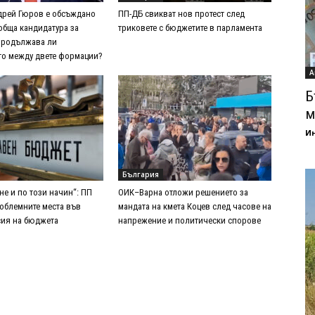
дрей Гюров е обсъждано
ПП-ДБ свикват нов протест след
обща кандидатура за
триковете с бюджетите в парламента
Продължава ли
о между двете формации?
А
Б
м
И
България
не и по този начин“: ПП
ОИК–Варна отложи решението за
облемните места във
мандата на кмета Коцев след часове на
сия на бюджета
напрежение и политически спорове