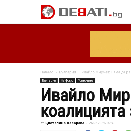
Начало
България
Ивайло Мирчев: Няма да ра
България
На фокус
Топновина
Ивайло Мир
коалицията 
от
Цветелина Лазарова
-
26.06.2025, 10:30