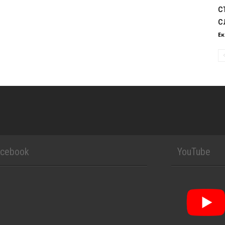
с
с
Ек
acebook
YouTube