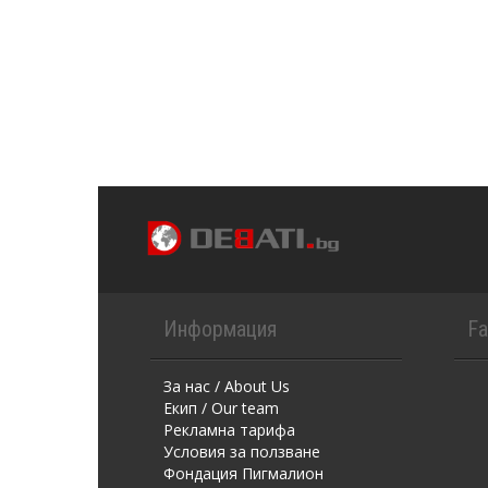
Информация
F
За нас / About Us
Екип / Our team
Рекламна тарифа
Условия за ползване
Фондация Пигмалион