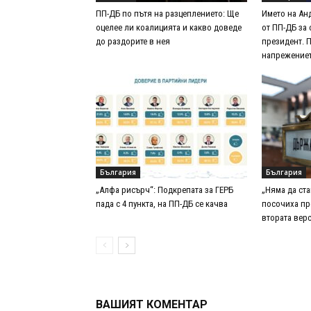
ПП-ДБ по пътя на разцеплението: Ще
Името на Ан
оцелее ли коалицията и какво доведе
от ПП-ДБ за 
до раздорите в нея
президент. 
напрежениет
България
България
„Алфа рисърч“: Подкрепата за ГЕРБ
„Няма да ста
пада с 4 пункта, на ПП-ДБ се качва
посочиха пр
втората вер
ВАШИЯТ КОМЕНТАР