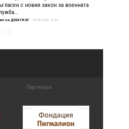
ъгласен с новия закон за военната
лужба...
ип на ДЕБАТИ.БГ
-
08.08.2026, 10:05
Партньори