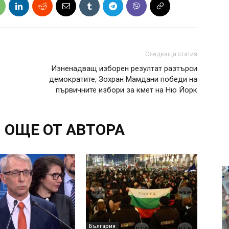
Следваща статия
Изненадващ изборен резултат разтърси
демократите, Зохран Мамдани победи на
първичните избори за кмет на Ню Йорк
ОЩЕ ОТ АВТОРА
България