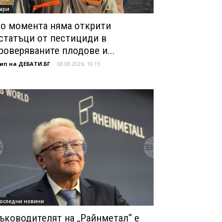
ари
о момента няма открити
статъци от пестициди в
роверяваните плодове и...
ип на ДЕБАТИ.БГ
-
08.08.2026, 10:15
оследни новини
ъководителят на „Райнметал“ е