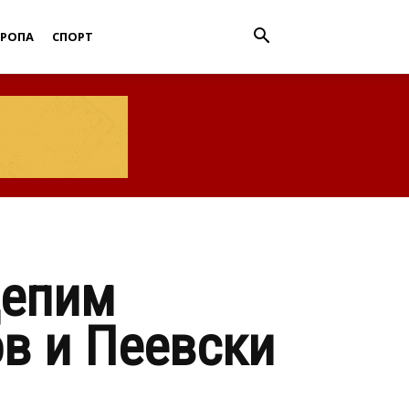
ВРОПА
СПОРТ
цепим
ов и Пеевски