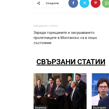
Сподели
предишна статия
Заради горещините и засушаването
пролетниците в Монтанско са в лошо
състояние
СВЪРЗАНИ СТАТИИ
Анализи
България