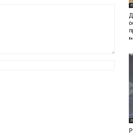
П
Д
о
п
Ек
П
Р