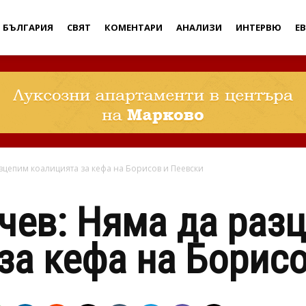
Дебати
БЪЛГАРИЯ
СВЯТ
КОМЕНТАРИ
АНАЛИЗИ
ИНТЕРВЮ
Е
зцепим коалицията за кефа на Борисов и Пеевски
чев: Няма да раз
за кефа на Борис