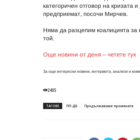
категоричен отговор на кризата и
предприемат, посочи Мирчев.
Няма да разцепим коалицията за 
той.
Още новини от деня – четете тук
За още интересни новини, интервюта, анализи и ком
2405
ТАГОВЕ
ПП-ДБ
Продължаваме промяната