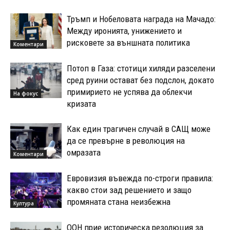
Тръмп и Нобеловата награда на Мачадо:
Между иронията, унижението и
рисковете за външната политика
Коментари
Потоп в Газа: стотици хиляди разселени
сред руини остават без подслон, докато
примирието не успява да облекчи
На фокус
кризата
Как един трагичен случай в САЩ може
да се превърне в революция на
омразата
Коментари
Евровизия въвежда по-строги правила:
какво стои зад решението и защо
промяната стана неизбежна
Култура
ООН прие историческа резолюция за