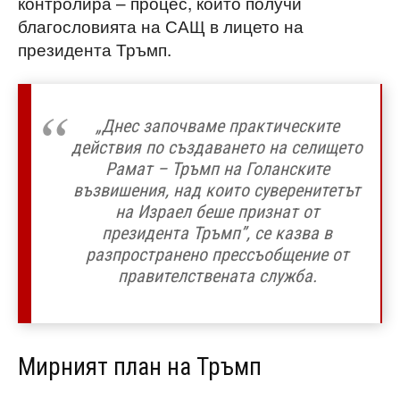
контролира – процес, който получи
благословията на САЩ в лицето на
президента Тръмп.
„Днес започваме практическите
действия по създаването на селището
Рамат – Тръмп на Голанските
възвишения, над които суверенитетът
на Израел беше признат от
президента Тръмп”, се казва в
разпространено прессъобщение от
правителствената служба.
Мирният план на Тръмп