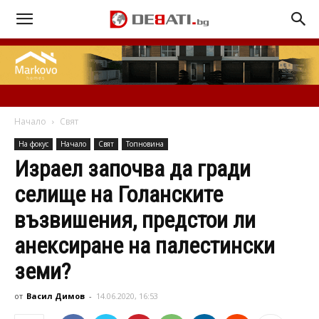
Начало
Свят
На фокус
Начало
Свят
Топновина
Израел започва да гради
селище на Голанските
възвишения, предстои ли
анексиране на палестински
земи?
от
Васил Димов
-
14.06.2020, 16:53