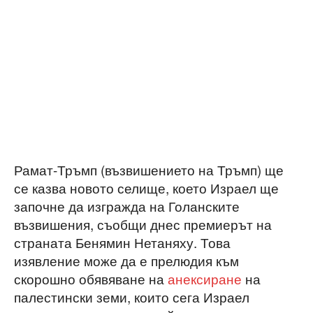
Рамат-Тръмп (възвишението на Тръмп) ще
се казва новото селище, което Израел ще
започне да изгражда на Голанските
възвишения, съобщи днес премиерът на
страната Бенямин Нетаняху. Това
изявление може да е прелюдия към
скорошно обявяване на
анексиране
на
палестински земи, които сега Израел