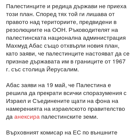
Палестинците и редица държави не приеха
този план. Според тях той ги лишава от
правото над териториите, предвидени в
резолюциите на ООН. Ръководителят на
палестинската национална администрация
Махмуд Абас също отхвърли новия план,
като заяви, че палестинците настояват да се
признае държавата им в границите от 1967
г. със столица Йерусалим.
Абас заяви на 19 май, че Палестина е
решила да прекрати всички споразумения с
Израел и Съединените щати на фона на
намеренията на израелското правителство
да
анексира
палестинските земи.
Върховният комисар на ЕС по външните