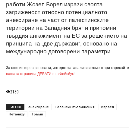
работи Жозеп Борел изрази своята
загриженост относно потенциалното
анексиране на част от палестинските
територии на Западния бряг и припомни
твърдия ангажимент на ЕС за решението на
принципа на „две държави“, основано на
международно договорени параметри.
За още интересни новини, интервюта, анализи и коментари харесайте
нашата страница ДЕБАТИ във Фейсбук
!
2150
ТАГОВЕ
анексиране
Голански възвишения
Израел
Нетаняху
Тръмп