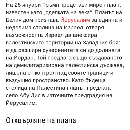
На 28 януари Тръмп представи мирен план,
известен като „сделката на века“. Планът на
Белия дом признава
Йерусалим
за единна и
неделима столица на Израел, отваря
възможността Израел да анексира
палестинските територии на Западния бряг
и да разшири суверенитета си до долината
на Йордан. Той предлага също създаването
на демилитаризирана палестинска държава,
лишена от контрол над своите граници и
въздушно пространство. Като бъдеща
столица на Палестина планът предлага
село Абу Дис в източните предградия на
Йерусалим.
Отхвърляне на плана