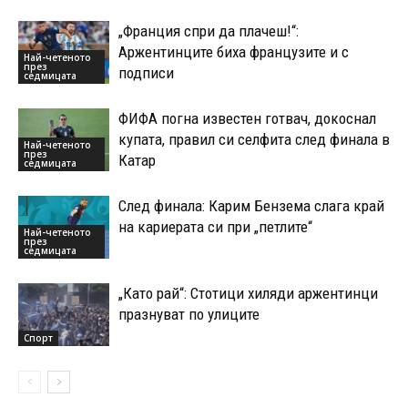
„Франция спри да плачеш!“:
Аржентинците биха французите и с
Най-четеното
през
подписи
седмицата
ФИФА погна известен готвач, докоснал
купата, правил си селфита след финала в
Най-четеното
през
Катар
седмицата
След финала: Карим Бензема слага край
на кариерата си при „петлите“
Най-четеното
през
седмицата
„Като рай“: Стотици хиляди аржентинци
празнуват по улиците
Спорт