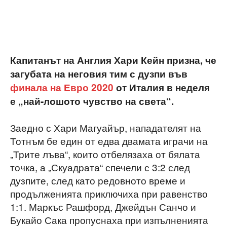
Капитанът на Англия Хари Кейн призна, че
загубата на неговия тим с дузпи във
финала на Евро 2020
от Италия в неделя
е „най-лошото чувство на света“.
Заедно с Хари Магуайър, нападателят на
Тотнъм бе един от едва двамата играчи на
„Трите лъва“, които отбелязаха от бялата
точка, а „Скуадрата“ спечели с 3:2 след
дузпите, след като редовното време и
продълженията приключиха при равенство
1:1. Маркъс Рашфорд, Джейдън Санчо и
Букайо Сака пропуснаха при изпълненията