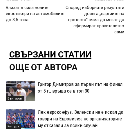
Влизат в сила новите
Според изборните резултати
екостикери на автомобилите
досега „партиите на
до 3,5 тона
протеста“ няма да могат да
сформират правителство
сами
СВЪРЗАНИ СТАТИИ
ОЩЕ ОТ АВТОРА
Григор Димитров за първи път на финал
от 5 г., връща се в топ 30
България
Лек евроконфуз. Зеленски не е искал да
говори на Евровизия, но организаторите
му отказали за всеки случай
Култура