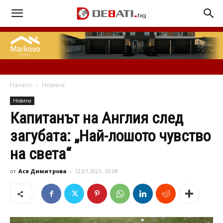
Начало
Новина
Новина
Капитанът на Англия след
загубата: „Най-лошото чувство
на света“
от
Ася Димитрова
-
12.07.2021, 10:08