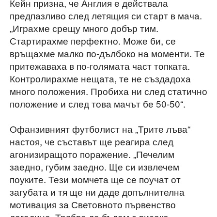
Кейн призна, че Англия е действала
предпазливо след летящия си старт в мача.
„Играхме срещу много добър тим.
Стартирахме перфектно. Може би, се
връщахме малко по-дълбоко на моменти. Те
притежаваха в по-голямата част топката.
Контролирахме нещата, те не създадоха
много положения. Пробиха ни след статично
положение и след това мачът бе 50-50“.
Офанзивният футболист на „Трите лъва“
настоя, че съставът ще реагира след
агонизиращото поражение. „Печелим
заедно, губим заедно. Ще си извлечем
поуките. Тези момчета ще се поучат от
загубата и тя ще ни даде допълнителна
мотивация за Световното първенство
догодина. Трябва да бъдем с високо