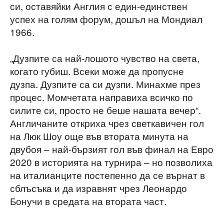
си, оставяйки Англия с един-единствен
успех на голям форум, дошъл на Мондиал
1966.
„Дузпите са най-лошото чувство на света,
когато губиш. Всеки може да пропусне
дузпа. Дузпите са си дузпи. Минахме през
процес. Момчетата направиха всичко по
силите си, просто не беше нашата вечер“.
Англичаните откриха чрез светкавичен гол
на Люк Шоу още във втората минута на
двубоя – най-бързият гол във финал на Евро
2020 в историята на турнира – но позволиха
на италианците постепенно да се върнат в
сблъсъка и да изравнят чрез Леонардо
Бонучи в средата на втората част.