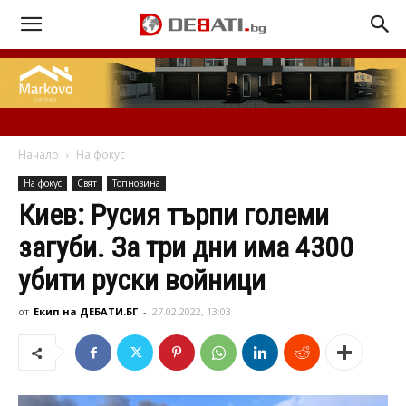
Начало
На фокус
На фокус
Свят
Топновина
Киев: Русия търпи големи
загуби. За три дни има 4300
убити руски войници
от
Екип на ДЕБАТИ.БГ
-
27.02.2022, 13:03