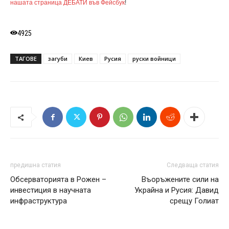
нашата страница ДЕБАТИ във Фейсбук
!
4925
ТАГОВЕ
загуби
Киев
Русия
руски войници
предишна статия
Следваща статия
Обсерваторията в Рожен –
Въоръжените сили на
инвестиция в научната
Украйна и Русия: Давид
инфраструктура
срещу Голиат