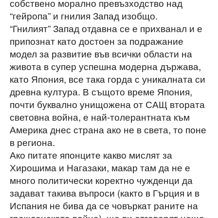
собствено морално превъзходство над
“гейропа” и гнилия Запад изобщо.
“Гнилият” Запад отдавна се е прихванал и е
припознат като достоен за подражание
модел за развитие във всички области на
живота в супер успешна модерна държава,
като Япония, все така горда с уникалната си
древна култура. В същото време Япония,
почти буквално унищожена от САЩ втората
световна война, е най-толерантната към
Америка днес страна ако не в света, то поне
в региона.
Ако питате японците какво мислят за
Хирошима и Нагазаки, макар там да не е
много политически коректно чужденци да
задават такива въпроси (както в Гърция и в
Испания не бива да се човъркат раните на
гражданската война), ще ви отговорят нещо