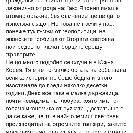
лаконично от рода на: “ако Япония имаше
атомно оръжие, без съмнение щеше да го
използва също”. Но това не пречи у нас,
понеже тук гъмжи от геополитици, на
японските гробища от Втората световна
най-редовно плачат борците срещу
“краварите”.
Нещо много подобно се случи и в Южна
Корея. Тя е не по-малко богата на собствена
велика история, но беше бедна и много
изостанала до преди няколко десетки
години. Днес все така е малка държавица,
почти невидима на глобуса, която има по-
голяма икономика от руzката. Достатъчно е
да се каже, че тя е най-големият световен
производител на огромните танкери, каквито
московията масово изкупува от трети страни