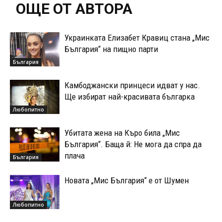
ОЩЕ ОТ АВТОРА
Украинката Елизабет Кравиц стана „Мис
България“ на пищно парти
България
Камбоджански принцеси идват у нас.
Ще избират най-красивата българка
Любопитно
Убитата жена на Къро била „Мис
България“. Баща й: Не мога да спра да
плача
България
Новата „Мис България“ e от Шумен
Любопитно