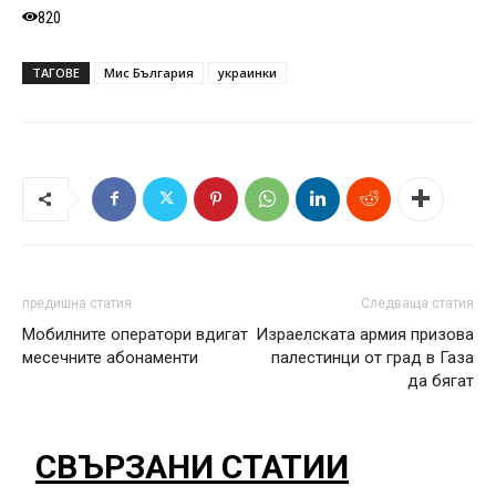
820
ТАГОВЕ
Мис България
украинки
предишна статия
Следваща статия
Мобилните оператори вдигат
Израелската армия призова
месечните абонаменти
палестинци от град в Газа
да бягат
СВЪРЗАНИ СТАТИИ