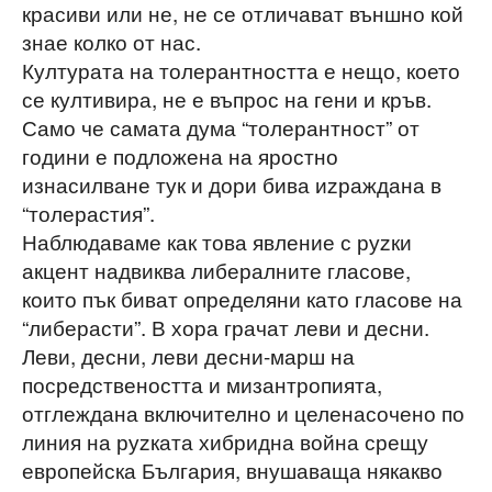
красиви или не, не се отличават външно кой
знае колко от нас.
Културата на толерантността е нещо, което
се култивира, не е въпрос на гени и кръв.
Само че самата дума “толерантност” от
години е подложена на яростно
изнасилване тук и дори бива иzраждана в
“толерастия”.
Наблюдаваме как това явление с руzки
акцент надвиква либералните гласове,
които пък биват определяни като гласове на
“либерасти”. В хора грачат леви и десни.
Леви, десни, леви десни-марш на
посредствеността и мизантропията,
отглеждана включително и целенасочено по
линия на руzката хибридна война срещу
европейска България, внушаваща някакво