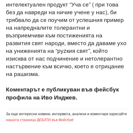
интелектуален продукт “Уча се” ( при това
без да навреди на ничие учене у нас), би
трябвало да се поучим от успешния пример
на напредналите толерантни и
възприемчиви към постиженията на
развития свят народи, вместо да даваме ухо
на униженията на “руzкия свят”, който
изисква от нас подчинение и нетолерантно
настървение към всичко, което е отрицание
на рашизма.
Коментарът е публикуван във фейсбук
профила на Иво Инджев.
За още интересни новини, интервюта, анализи и коментари харесайте
нашата страница ДЕБАТИ във Фейсбук
!