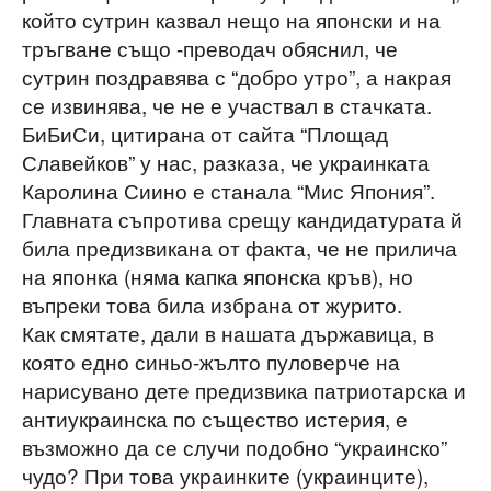
който сутрин казвал нещо на японски и на
тръгване също -преводач обяснил, че
сутрин поздравява с “добро утро”, а накрая
се извинява, че не е участвал в стачката.
БиБиСи, цитирана от сайта “Площад
Славейков” у нас, разказа, че украинката
Каролина Сиино е станала “Мис Япония”.
Главната съпротива срещу кандидатурата й
била предизвикана от факта, че не прилича
на японка (няма капка японска кръв), но
въпреки това била избрана от журито.
Как смятате, дали в нашата държавица, в
която едно синьо-жълто пуловерче на
нарисувано дете предизвика патриотарска и
антиукраинска по същество истерия, е
възможно да се случи подобно “украинско”
чудо? При това украинките (украинците),