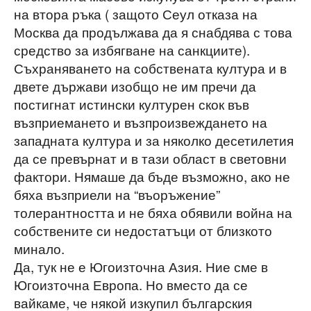
на втора ръка ( защото Сеул отказа на
Москва да продължава да я снабдява с това
средство за избягване на санкциите).
Съхраняването на собствената култура и в
двете държави изобщо не им пречи да
постигнат истински културен скок във
възприемането и възпроизвеждането на
западната култура и за няколко десетилетия
да се превърнат и в тази област в световни
фактори. Нямаше да бъде възможно, ако не
бяха възприели на “въоръжение”
толерантността и не бяха обявили война на
собствените си недостатъци от близкото
минало.
Да, тук не е Югоизточна Азия. Ние сме в
Югоизточна Европа. Но вместо да се
вайкаме, че някой изкупил българския