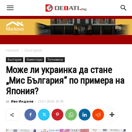
Начало
България
България
Коментари
Топновина
Може ли украинка да стане
„Мис България“ по примера на
Япония?
от
Иво Инджев
-
25.01.2024, 20:30