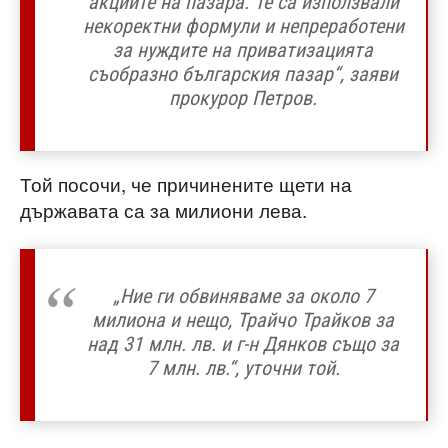
акциите на пазара. Те са използвали
некоректни формули и непреработени
за нуждите на приватизацията
съобразно българския пазар“, заяви
прокурор Петров.
Той посочи, че причинените щети на
държавата са за милиони лева.
„Ние ги обвиняваме за около 7
милиона и нещо, Трайчо Трайков за
над 31 млн. лв. и г-н Дянков също за
7 млн. лв.“, уточни той.