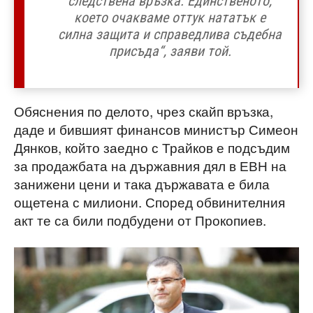
следствена връзка. Единственото,
което очакваме оттук нататък е
силна защита и справедлива съдебна
присъда“, заяви той.
Обяснения по делото, чрез скайп връзка,
даде и бившият финансов министър Симеон
Дянков, който заедно с Трайков е подсъдим
за продажбата на държавния дял в ЕВН на
занижени цени и така държавата е била
ощетена с милиони. Според обвинителния
акт те са били подбудени от Прокопиев.