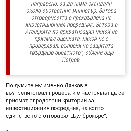
направено, за да няма скандали
около съответния министър. Затова
отговорността е прехвърлена на
инвестиционния посредник. Затова в
Агенцията по приватизация никой не
приемал оценката, никой не е
проверявал, въпреки че защитата
твърдеше обратното“, обясни още
Петров.
По думите му именно Дянков е
възпрепятствал процеса и е настоявал да се
приемат определени критерии за
инвестиционния посредник, на които
единствено е отговарял „Булброкърс“.