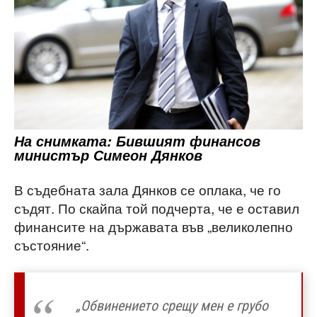
На снимката: Бившият финансов
министър Симеон Дянков
В съдебната зала Дянков се оплака, че го
съдят. По скайпа той подчерта, че е оставил
финансите на държавата във „великолепно
състояние“.
„Обвинението срещу мен е грубо