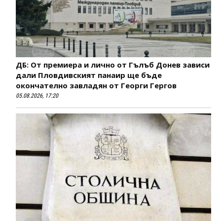
ДБ: От премиера и лично от Гълъб Донев зависи
дали Пловдивският панаир ще бъде
окончателно завладян от Георги Гергов
05.08.2026, 17:20