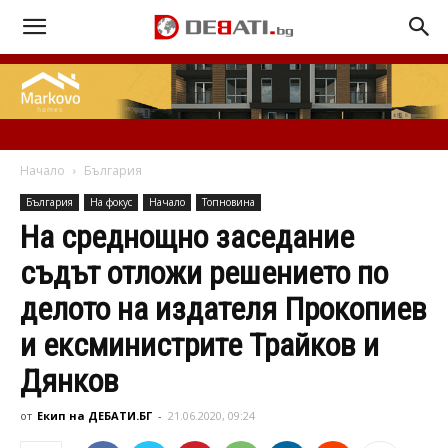
Начало
България
България
На фокус
Начало
Топновина
На среднощно заседание
съдът отложи решението по
делото на издателя Прокопиев
и ексминистрите Трайков и
Дянков
от
Екип на ДЕБАТИ.БГ
-
21.06.2020, 09:24