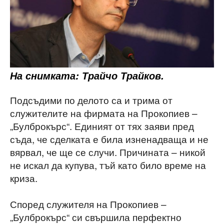
На снимката: Трайчо Трайков.
Подсъдими по делото са и трима от
служителите на фирмата на Прокопиев –
„Булброкърс“. Единият от тях заяви пред
съда, че сделката е била изненадваща и не
вярвал, че ще се случи. Причината – никой
не искал да купува, тъй като било време на
криза.
Според служителя на Прокопиев –
„Булброкърс“ си свършила перфектно