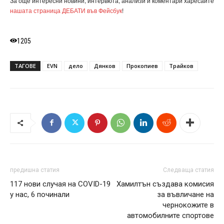
За още интересни новини, интервюта, анализи и коментари харесайте
нашата страница ДЕБАТИ във Фейсбук
!
1205
ТАГОВЕ
EVN
дело
Дянков
Прокопиев
Трайков
предишна статия
Следваща статия
117 нови случая на COVID-19
Хамилтън създава комисия
у нас, 6 починали
за въвличане на
чернокожите в
автомобилните спортове