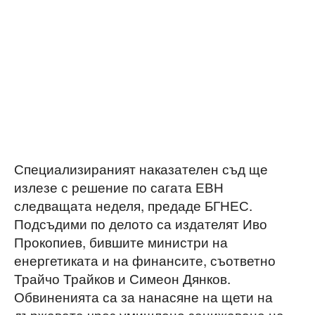
Специализираният наказателен съд ще
излезе с решение по сагата ЕВН
следващата неделя, предаде БГНЕС.
Подсъдими по делото са издателят Иво
Прокопиев, бившите министри на
енергетиката и на финансите, съответно
Трайчо Трайков и Симеон Дянков.
Обвиненията са за нанасяне на щети на
държавата чрез умишлено занижаване на