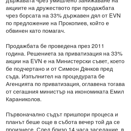
акциите на дружеството при продажбата
чрез борсата на 33% държавен дял от EVN
по предложение на Прокопиев, който е
обвинен като помагач.
Продажбата бе проведена през 2011
година. Решениета за приватизация на 33%
акции на EVN е на Министерски съвет, което
бе подчертано и от Симеон Дянков пред
съда. Изпълнител на процедурата бе
Агенцията по приватизация, оглавена тогава
от сегашния министър на икономиката Емил
Караниколов.
Първоначално съдът пришпори процеса и
планът беше още в събота вечер той да се
произнесе. След близо 14 часа заседание, в