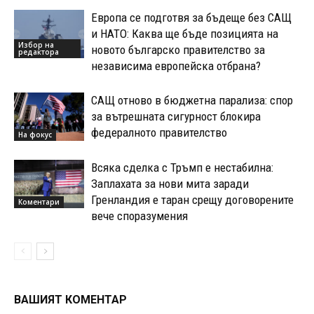
Европа се подготвя за бъдеще без САЩ
и НАТО: Каква ще бъде позицията на
Избор на
новото българско правителство за
редактора
независима европейска отбрана?
САЩ отново в бюджетна парализа: спор
за вътрешната сигурност блокира
федералното правителство
На фокус
Всяка сделка с Тръмп е нестабилна:
Заплахата за нови мита заради
Гренландия е таран срещу договорените
Коментари
вече споразумения
ВАШИЯТ КОМЕНТАР