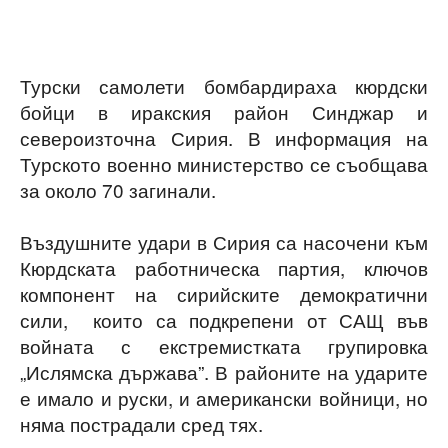
Турски самолети бомбардираха кюрдски
бойци в иракския район Синджар и
североизточна Сирия. В информация на
Турското военно министерство се съобщава
за около 70 загинали.
Въздушните удари в Сирия са насочени към
Кюрдската работническа партия, ключов
компонент на сирийските демократични
сили, които са подкрепени от САЩ във
войната с екстремистката групировка
„Ислямска държава”. В районите на ударите
е имало и руски, и американски войници, но
няма пострадали сред тях.