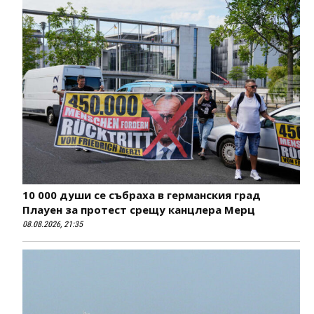
10 000 души се събраха в германския град
Плауен за протест срещу канцлера Мерц
08.08.2026, 21:35