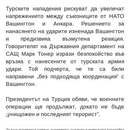
Турските нападения рискуват да увеличат
напрежението между съюзниците от НАТО
Вашингтон и Анкара. Решението за
нанасянето на ударите изненада Вашингтон
и предизвика възмутена реакция.
Говорителят на Държавния департамент на
САЩ Марк Тонер изрази безпокойство във
връзка с нанесените от турската армия
удари. Той подчерта, че те са били
направени „без подходяща координация” с
Вашингтон.
Президентът на Турция обяви, че военните
операции ще продължат, докато не бъде
„унищожен и последният терорист”.
За още интересни новини, интервюта, анализи и коментари харесайте