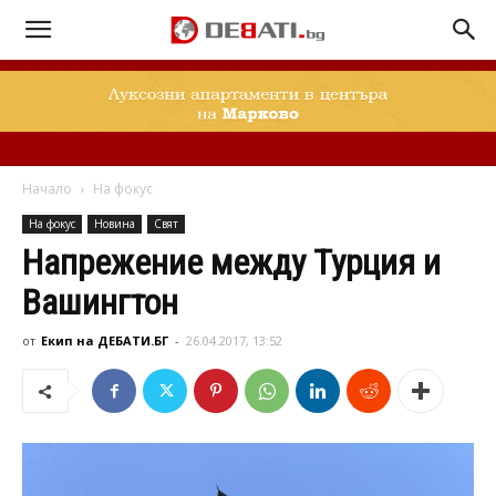
Начало
На фокус
На фокус
Новина
Свят
Напрежение между Турция и
Вашингтон
от
Екип на ДЕБАТИ.БГ
-
26.04.2017, 13:52