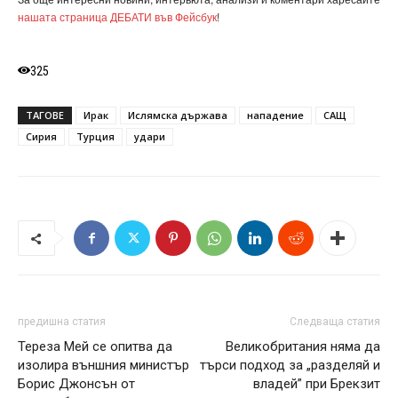
нашата страница ДЕБАТИ във Фейсбук
!
325
ТАГОВЕ
Ирак
Ислямска държава
нападение
САЩ
Сирия
Турция
удари
предишна статия
Следваща статия
Тереза Мей се опитва да
Великобритания няма да
изолира външния министър
търси подход за „разделяй и
Борис Джонсън от
владей” при Брекзит