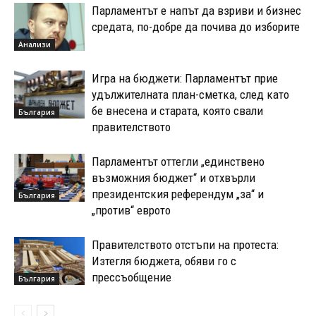
Парламентът е напът да взриви и бизнес
средата, по-добре да почива до изборите
Анализи
Игра на бюджети: Парламентът прие
удължителната план-сметка, след като
бе внесена и старата, която свали
България
правителството
Парламентът оттегли „единствено
възможния бюджет“ и отхвърли
президентския референдум „за“ и
България
„против“ еврото
Правителството отстъпи на протеста:
Изтегля бюджета, обяви го с
прессъобщение
България