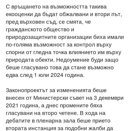
С връщането на възможността такива
екооценки да бъдат обжалвани и втори път,
пред върховен съд, се смята, че
гражданското общество и
природозащитните организации биха имали
по-голяма възможност за контрол върху
спорни от гледна точка влиянието им върху
природата обекти. Недоумение буди защо
беше гласувано това да стане възможно
едва след 1 юли 2024 година.
Законопроектът за измененията беше
внесен от Министерски съвет на 3 декември
2021 година, а днес промените бяха
гласувани на второ четене. В хода на
дебатите в пленарна зала беше прието
втората инстанция за подобни жалби да