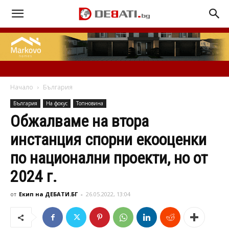
Начало
България
България
На фокус
Топновина
Обжалваме на втора
инстанция спорни екооценки
по национални проекти, но от
2024 г.
от
Екип на ДЕБАТИ.БГ
-
26.05.2022, 13:04