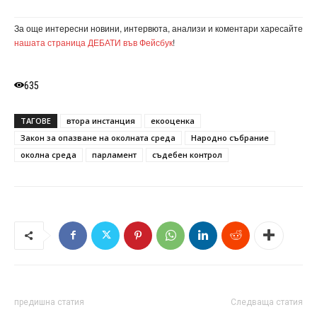
За още интересни новини, интервюта, анализи и коментари харесайте
нашата страница ДЕБАТИ във Фейсбук
!
635
ТАГОВЕ
втора инстанция
екооценка
Закон за опазване на околната среда
Народно събрание
околна среда
парламент
съдебен контрол
предишна статия
Следваща статия