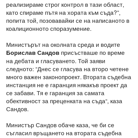
реализираме строг контрол в тази област,
като спираме пътя на хората към съда?”,
попита той, позовавайки се на написаното в
коалиционното споразумение.
Министърът на околната среда и водите
присъстваше по време
Борислав Сандов
на дебата и гласуването. Той заяви
следното: “Днес се гласува на второ четене
много важен законопроект. Втората съдебна
инстанция не е гаранция някакъв проект да
се забави. Тя е гаранция за самата
обективност за преценката на съда“, каза
Сандов.
Министър Сандов обаче каза, че би се
съгласил връщането на втората съдебна