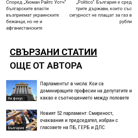
Според „Хюман Райтс Уотч“
„Politico“: България е сред
българските власти
трите държави, които със
възприемат украинските
сигурност не плащат за газ в
бежанци, но не и
рубли
афганистанските
СВЪРЗАНИ СТАТИИ
ОЩЕ ОТ АВТОРА
Парламентът в числа: Кои са
доминиращите професии на депутатите и
какво е съотношението между половете
На фокус
Новият 52 парламент: Смиреност,
очаквания и председател, избран с
гласовете на ПБ, ГЕРБ и ДПС
България