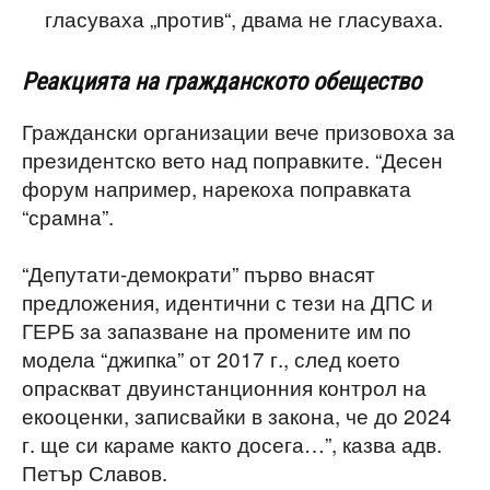
гласуваха „против“, двама не гласуваха.
Реакцията на гражданското обещество
Граждански организации вече призовоха за
президентско вето над поправките. “Десен
форум например, нарекоха поправката
“срамна”.
“Депутати-демократи” първо внасят
предложения, идентични с тези на ДПС и
ГЕРБ за запазване на промените им по
модела “джипка” от 2017 г., след което
опраскват двуинстанционния контрол на
екооценки, записвайки в закона, че до 2024
г. ще си караме както досега…”, казва адв.
Петър Славов.