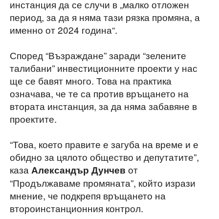
инстанция да се случи в „малко отложен
период, за да я няма тази рязка промяна, а
именно от 2024 година“.
Според “Възраждане” заради “зелените
талибани” инвестиционните проекти у нас
ще се бавят много. Това на практика
означава, че те са против връщането на
втората инстанция, за да няма забавяне в
проектите.
“Това, което правите е загуба на време и е
обидно за цялото общество и депутатите”,
каза
от
Александър Дунчев
“Продължаваме промяната”, който изрази
мнение, че подкрепя връщането на
второинстанционния контрол.