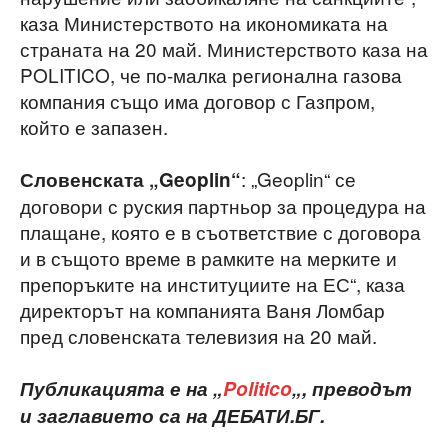
каза Министерството на икономиката на
страната на 20 май. Министерството каза на
POLITICO, че по-малка регионална газова
компания също има договор с Газпром,
който е запазен.
: „Geoplin“ се
Словенската „Geoplin“
договори с руския партньор за процедура на
плащане, която е в съответствие с договора
и в същото време в рамките на мерките и
препоръките на институциите на ЕС“, каза
директорът на компанията Ваня Ломбар
пред словенската телевизия на 20 май.
Публикацията е на „
Politico
„, преводът
и заглавието са на ДЕБАТИ.БГ.