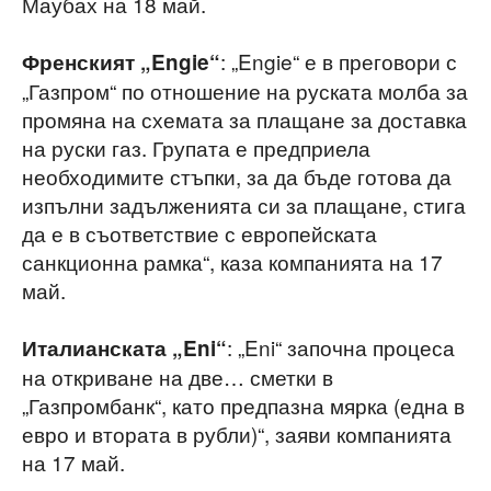
Маубах на 18 май.
: „Engie“ е в преговори с
Френският „Engie“
„Газпром“ по отношение на руската молба за
промяна на схемата за плащане за доставка
на руски газ. Групата е предприела
необходимите стъпки, за да бъде готова да
изпълни задълженията си за плащане, стига
да е в съответствие с европейската
санкционна рамка“, каза компанията на 17
май.
: „Eni“ започна процеса
Италианската „Eni“
на откриване на две… сметки в
„Газпромбанк“, като предпазна мярка (една в
евро и втората в рубли)“, заяви компанията
на 17 май.