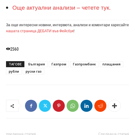
Още актуални анализи – четете тук.
За още интересни новини, интервюта, анализи и коментари харесайте
нашата страница ДЕБАТИ във Фейсбук
!
2560
ТАГОВЕ
България
Газпром
Газпромбанк
плащания
рубли
руски газ
предишна статия
Следваща статия