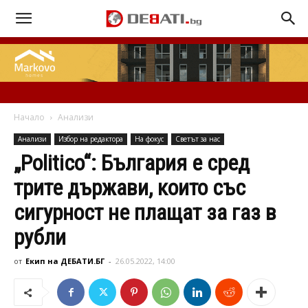
Начало
Анализи
Анализи
Избор на редактора
На фокус
Свeтът за нас
„Politico“: България е сред
трите държави, които със
сигурност не плащат за газ в
рубли
от
Екип на ДЕБАТИ.БГ
-
26.05.2022, 14:00