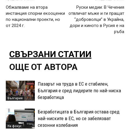
Обжалваме на втора
Руски медии: В Чечения
инстанция спорни екооценки
отвличат мъже и ги пращат
по национални проекти, но
“доброволци” в Украйна,
от 2024 г.
дори и киното в Русия е на
ръба
СВЪРЗАНИ СТАТИИ
ОЩЕ ОТ АВТОРА
Пазарът на труда в ЕС е стабилен,
България е сред лидерите по най-ниска
безработица
България
Безработицата в България остава сред
най-ниските в ЕС, но се забелязват
сезонни колебания
На фокус