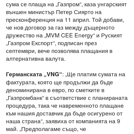
сума се плаща на „Газпром“, каза унгарският
външен министър Петер Сиярто на
пресконференция на 11 април. Той добави,
че нов договор за газ между дъщерното
дружество на „MVM CEE Energy“ и Руският
„Газпром Експорт“, подписан през
септември, вече позволява плащания в
алтернативна валута.
: „Ще платим сумата на
Германската „VNG“
фактурата, която ще продължи да бъде
деноминирана в евро, по сметките в
„Газпромбанк“ в съответствие с планираната
процедура, така че навременното плащане
към нашия доставчик да бъде осигурено от
наша страна“, заявиха от компанията на 9
май. „Предполагаме също, че