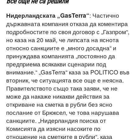
Все още не са решили
: Частично
Нидерландската „GasTerra“
държавната компания отказа да коментира
подробностите по своя договор с „Газпром“,
но каза на 20 май, че липсата на яснота
относно санкциите е „много досадна“ и
принуждава компанията „постоянно да
предприема всякакви сценарии под
внимание.“ „GasTerra“ каза за POLITICO във
вторник, че ситуацията все още е неясна.
Правителството също така заяви, че не
може да накаже никакви действия за
откриване на сметка в рубли без ясно
послание от Брюксел, че това нарушава
санкциите. „Нидерландия поиска от
Комисията да изясни насоките по
отношение на сметките в рубли“, каза