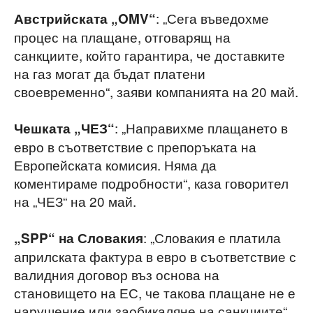
: „Сега въведохме
Австрийската „OMV“
процес на плащане, отговарящ на
санкциите, който гарантира, че доставките
на газ могат да бъдат платени
своевременно“, заяви компанията на 20 май.
: „Направихме плащането в
Чешката „ЧЕЗ“
евро в съответствие с препоръката на
Европейската комисия. Няма да
коментираме подробности“, каза говорител
на „ЧЕЗ“ на 20 май.
: „Словакия е платила
„SPP“ на Словакия
априлската фактура в евро в съответствие с
валидния договор въз основа на
становището на ЕС, че такова плащане не е
нарушение или заобикаляне на санкциите“,