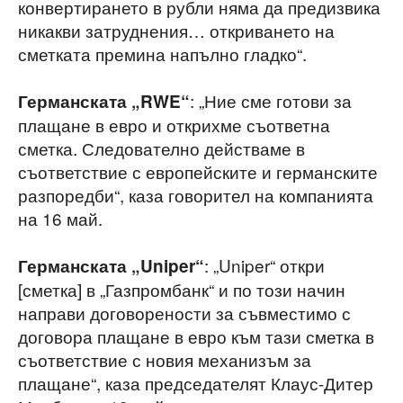
конвертирането в рубли няма да предизвика
никакви затруднения… откриването на
сметката премина напълно гладко“.
: „Ние сме готови за
Германската „RWE“
плащане в евро и открихме съответна
сметка. Следователно действаме в
съответствие с европейските и германските
разпоредби“, каза говорител на компанията
на 16 май.
: „Uniper“ откри
Германската „Uniper“
[сметка] в „Газпромбанк“ и по този начин
направи договорености за съвместимо с
договора плащане в евро към тази сметка в
съответствие с новия механизъм за
плащане“, каза председателят Клаус-Дитер