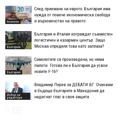
След приемане на еврото: България има
нужда от повече икономическа свобода
и върховенство на правото
Анализи
България и Италия изграждат съвместен
логистичен и казармен център. Защо
Москва определя това като заплаха?
България
Самолетите са произведени, но няма
пилоти. Готова ли е България да усвои
новите F-16?
България
Владимир Перев за ДЕБАТИ.БГ: Очаквам
в бъдеще българите в Македония да
Избор на
надигнат глас в своя защита
редактора