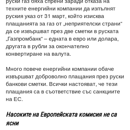
руски газ бяха спрени заради отказа на
техните енергийни компании да изпълнят
руския указ от 31 март, който изисква
плащанията за газ от „неприятелски страни“
да се извършват през две сметки в руската
„Газпромбанк“ – едната в евро или долара,
другата в рубли за окончателно
конвертиране на валута.
Много повече енергийни компании обаче
извършват доброволно плащания през руски
банкови сметки. Всички настояват, че тези
плащания са в съответствие със санкциите
на ЕС.
Насоките на Европейската комисия не са
ясни