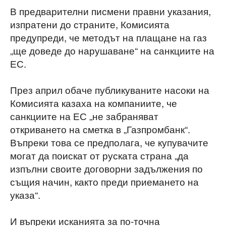
В предварителни писмени правни указания,
изпратени до страните, Комисията
предупреди, че методът на плащане на газ
„ще доведе до нарушаване“ на санкциите на
ЕС.
През април обаче публикуваните насоки на
Комисията казаха на компаниите, че
санкциите на ЕС „не забраняват
откриването на сметка в „Газпромбанк“.
Въпреки това се предполага, че купувачите
могат да поискат от руската страна „да
изпълни своите договорни задължения по
същия начин, както преди приемането на
указа“.
И въпреки исканията за по-точна