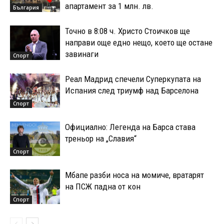
апартамент за 1 млн. лв.
България
Точно в 8:08 ч. Христо Стоичков ще
направи още едно нещо, което ще остане
завинаги
Спорт
Реал Мадрид спечели Суперкупата на
Испания след триумф над Барселона
Спорт
Официално: Легенда на Барса става
треньор на „Славия“
Спорт
Мбапе разби носа на момиче, вратарят
на ПСЖ падна от кон
Спорт