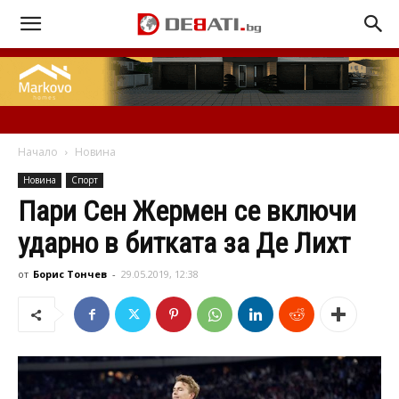
Начало
Новина
Новина
Спорт
Пари Сен Жермен се включи
ударно в битката за Де Лихт
от
Борис Тончев
-
29.05.2019, 12:38