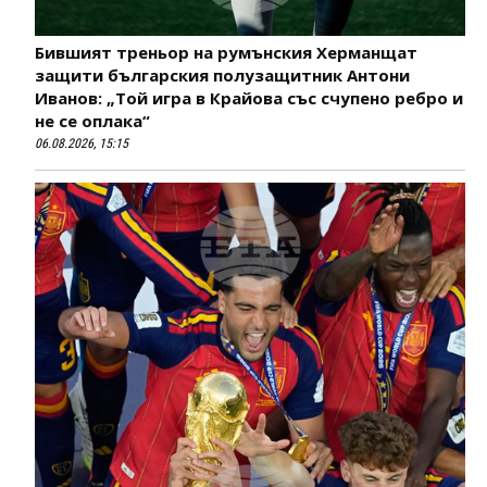
Бившият треньор на румънския Херманщат
защити българския полузащитник Антони
Иванов: „Той игра в Крайова със счупено ребро и
не се оплака“
06.08.2026, 15:15