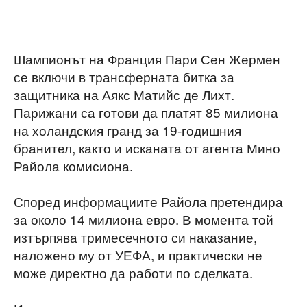
Шампионът на Франция Пари Сен Жермен
се включи в трансферната битка за
защитника на Аякс Матийс де Лихт.
Парижани са готови да платят 85 милиона
на холандския гранд за 19-годишния
бранител, както и исканата от агента Мино
Райола комисиона.
Според информациите Райола претендира
за около 14 милиона евро. В момента той
изтърпява тримесечното си наказание,
наложено му от УЕФА, и практически не
може директно да работи по сделката.