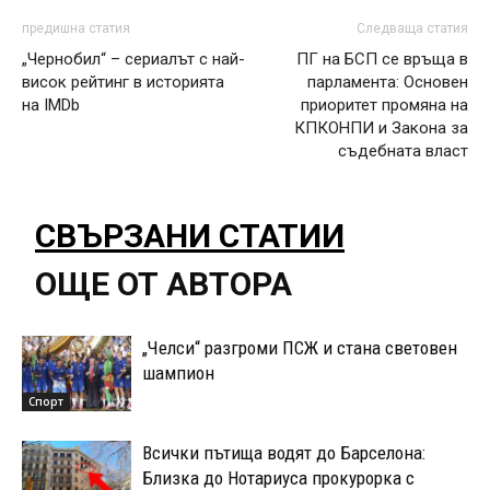
предишна статия
Следваща статия
„Чернобил“ – сериалът с най-
ПГ на БСП се връща в
висок рейтинг в историята
парламента: Основен
на IMDb
приоритет промяна на
КПКОНПИ и Закона за
съдебната власт
СВЪРЗАНИ СТАТИИ
ОЩЕ ОТ АВТОРА
„Челси“ разгроми ПСЖ и стана световен
шампион
Спорт
Всички пътища водят до Барселона:
Близка до Нотариуса прокурорка с