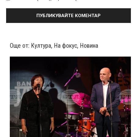
Още от:
Култура
,
На фокус
,
Новина