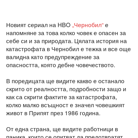
Новият сериал на HBO
„Чернобил“
е
напомняне за това колко човек е опасен за
себе си и за природата. Цялата история на
катастрофата в Чернобил е тежка и все още
валидна като предупреждение за
опасността, която дебне човечеството.
В поредицата ще видите какво е останало
скрито от реалността, подробности защо и
как са скрити фактите за катастрофата,
колко малко всъщност е значел човешкият
живот в Припят през 1986 година.
От една страна, ще видите работници в
паника, които се опитват да предотвратят