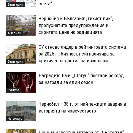
света“
България
Чернобил и България: „тихият пик“,
пропуснатите предупреждения и
скритата цена на радиацията
Анализи
СУ отново лидер в рейтинговата система
за 2025 г., бизнесът сигнализира за
критичен недостиг на инженери
България
Наградите Еми: „Шогун“ постави рекорд
за награди за един сезон
Култура
Чернобил – 38 г. от най-тежката авария в
историята на човечеството
На фокус
Почина известна актриса от „Листопад“