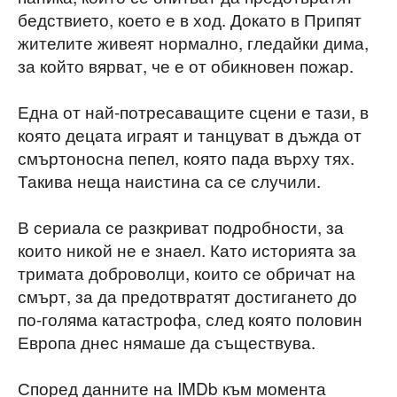
бедствието, което е в ход. Докато в Припят
жителите живеят нормално, гледайки дима,
за който вярват, че е от обикновен пожар.
Една от най-потресаващите сцени е тази, в
която децата играят и танцуват в дъжда от
смъртоносна пепел, която пада върху тях.
Такива неща наистина са се случили.
В сериала се разкриват подробности, за
които никой не е знаел. Като историята за
тримата доброволци, които се обричат на
смърт, за да предотвратят достигането до
по-голяма катастрофа, след която половин
Европа днес нямаше да съществува.
Според данните на IMDb към момента