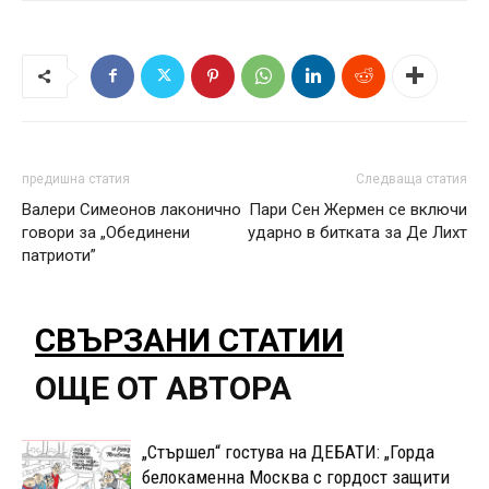
предишна статия
Следваща статия
Валери Симеонов лаконично
Пари Сен Жермен се включи
говори за „Обединени
ударно в битката за Де Лихт
патриоти”
СВЪРЗАНИ СТАТИИ
ОЩЕ ОТ АВТОРА
„Стършел“ гостува на ДЕБАТИ: „Горда
белокаменна Москва с гордост защити