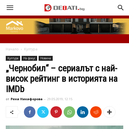
Начало
Култура
Култура
На фокус
Новина
„Чернобил“ – сериалът с най-
висок рейтинг в историята на
IMDb
от
Рени Никифорова
-
29.05.2019, 12:15