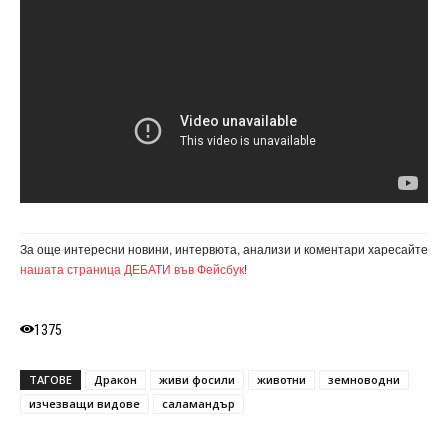
За още интересни новини, интервюта, анализи и коментари харесайте
нашата страница ДЕБАТИ във Фейсбук
!
1375
ТАГОВЕ
Дракон
живи фосили
животни
земноводни
изчезващи видове
саламандър