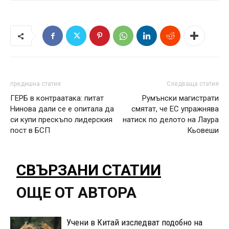
предишна статия
Следваща статия
ГЕРБ в контраатака: питат
Румънски магистрати
Нинова дали се е опитала да
смятат, че ЕС упражнява
си купи прескъпо лидерския
натиск по делото на Лаура
пост в БСП
Кьовеши
СВЪРЗАНИ СТАТИИ
ОЩЕ ОТ АВТОРА
Учени в Китай изследват подобно на