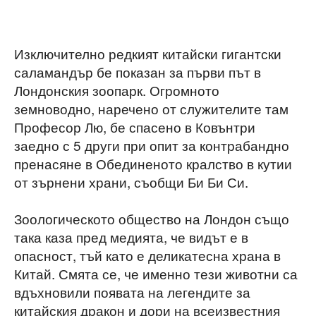
Изключително редкият китайски гигантски
саламандър бе показан за първи път в
Лондонския зоопарк. Огромното
земноводно, наречено от служителите там
Професор Лю, бе спасено в Ковънтри
заедно с 5 други при опит за контрабандно
пренасяне в Обединеното кралство в кутии
от зърнени храни, съобщи Би Би Си.
Зоологическото общество на Лондон също
така каза пред медията, че видът е в
опасност, тъй като е деликатесна храна в
Китай. Смята се, че именно тези животни са
вдъхновили появата на легендите за
китайския дракон и дори на всеизвестния