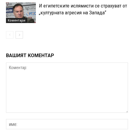
И египетските ислямисти се страхуват от
„културната агресия на Запада“
Коментари
ВАШИЯТ КОМЕНТАР