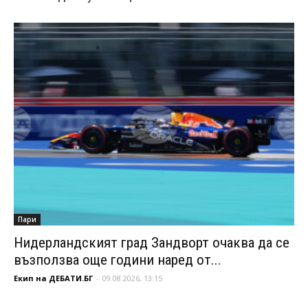
Пари
Нидерландският град Зандворт очаква да се
възползва още години наред от...
Екип на ДЕБАТИ.БГ
-
09.08.2026, 13:15