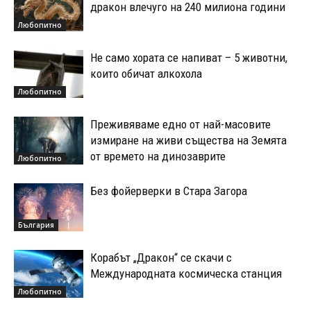
дракон влечуго на 240 милиона години
Любопитно
Не само хората се напиват – 5 животни,
които обичат алкохола
Любопитно
Преживяваме едно от най-масовите
измиране на живи същества на Земята
от времето на динозаврите
Любопитно
Без фойерверки в Стара Загора
България
Корабът „Дракон“ се скачи с
Международната космическа станция
Любопитно