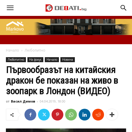
Начало
Любопитно
Любопитно
На фокус
Начало
Новина
Първообразът на китайския
дракон бе показан на живо в
зоопарк в Лондон (ВИДЕО)
от
Васил Димов
-
04.04.2019, 18:00