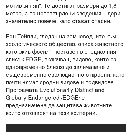
мотив „ин ян“. Те достигат размери до 1,8
метра, а по непотвърдени сведения – дори
значително повече, като стават опасни.
Бен Тейпли, гледач на земноводните към
зоологическото общество, описа животното
като „жив фосил“, поставен в специалния
списък EDGE, включващ видове, които са
едновременно близко до заличаване и
същевременно еволюционно откроени, като
почти нямат сродни видове и подвидове.
Програмата Evolutionarily Distinct and
Globally Endangered /EDGE/ е
предназначена да защитава животните,
които отговарят на тези критерии.