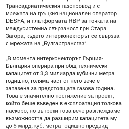
Трансадриатическия газопровод и с
мрежата на гръцкия национален оператор
DESFA, и платформата RBP за точката на
междусистемна свързаност при Стара
Загора, където интерконекторът се свързва
с мрежата на „Булгартрансгаз“.
„В момента интерконекторът Гърция-
България оперира при общ технически
капацитет от 3,3 милиарда кубични метра
годишно, голяма част от него вече е
запазена за предстоящата газова година.
Това е значително постижение за проект,
който беше въведен в експлоатация толкова
наскоро, но въпреки това вече разглеждаме
възможността да разширим капацитета му
до 5 млрд. куб. метра годишно предвид