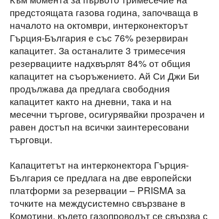
предстоящата газова година, започваща в
началото на октомври, интерконекторът
Гърция-България е със 76% резервиран
капацитет. За останалите 3 тримесечия
резервациите надхвърлят 84% от общия
капацитет на съоръжението. Ай Си Джи Би
продължава да предлага свободния
капацитет както на дневни, така и на
месечни търгове, осигурявайки прозрачен и
равен достъп на всички заинтересовани
търговци.
Капацитетът на интерконектора Гърция-
България се предлага на две европейски
платформи за резервации – PRISMA за
точките на междусистемно свързване в
Комотини, където газопроводът се свързва с