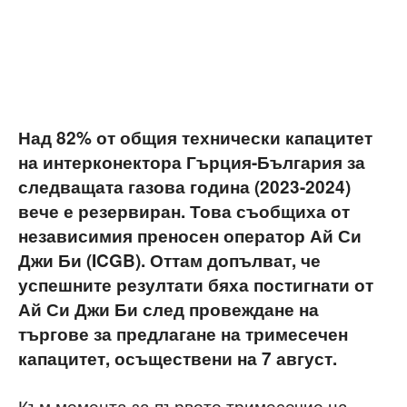
Над 82% от общия технически капацитет
на интерконектора Гърция-България за
следващата газова година (2023-2024)
вече е резервиран. Това съобщиха от
независимия преносен оператор Ай Си
Джи Би (ICGB). Оттам допълват, че
успешните резултати бяха постигнати от
Ай Си Джи Би след провеждане на
търгове за предлагане на тримесечен
капацитет, осъществени на 7 август.
Към момента за първото тримесечие на