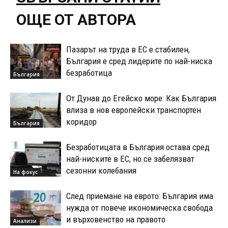
ОЩЕ ОТ АВТОРА
Пазарът на труда в ЕС е стабилен,
България е сред лидерите по най-ниска
безработица
България
От Дунав до Егейско море: Как България
влиза в нов европейски транспортен
коридор
България
Безработицата в България остава сред
най-ниските в ЕС, но се забелязват
сезонни колебания
На фокус
След приемане на еврото: България има
нужда от повече икономическа свобода
и върховенство на правото
Анализи