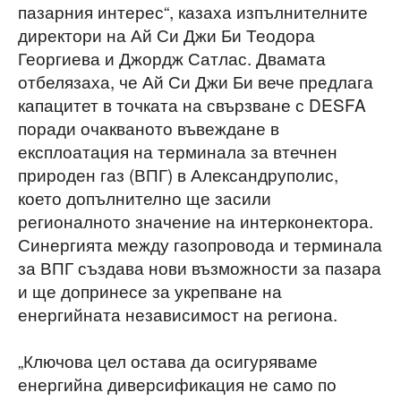
пазарния интерес“, казаха изпълнителните
директори на Ай Си Джи Би Теодора
Георгиева и Джордж Сатлас. Двамата
отбелязаха, че Ай Си Джи Би вече предлага
капацитет в точката на свързване с DESFA
поради очакваното въвеждане в
експлоатация на терминала за втечнен
природен газ (ВПГ) в Александруполис,
което допълнително ще засили
регионалното значение на интерконектора.
Синергията между газопровода и терминала
за ВПГ създава нови възможности за пазара
и ще допринесе за укрепване на
енергийната независимост на региона.
„Ключова цел остава да осигуряваме
енергийна диверсификация не само по