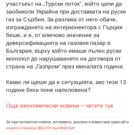
участъкът на „Турски поток“, който цели да
заобиколи Украйна при доставката на руски
газ за Сърбия. За разлика от него обаче,
изграждането на интерконектора с Гърция
беше, и е, от ключово значение за
диверсификацията на газовия пазар в
България, върху който имаше пълен руски
монопол до нарушаването на договора от
страна на „Газпром“ през миналата година.
Какво ли щеше да е ситуацията, ако тези 13
години бяха поне наполовина?
Още икономически новини – четете тук
За още интересни новини, интервюта, анализи и коментари харесайте
нашата страница ДЕБАТИ във Фейсбук
!