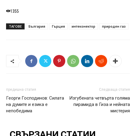
1355
ТАГОВЕ
България
Гърция
интеконектор
природен газ
предишна статия
Следваща статия
Георги Господинов: Силата
Изгубената четвърта голяма
на думите и езика е
пирамида в Гиза и нейната
непобедима
мистерия
СВЪРЗАНИ СТАТИИ