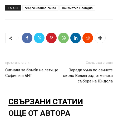
ТАГОВЕ
георги иванов-гонзо
Локомотив Пловдив
предишна статия
Следваща статия
Сигнали за бомби на летище
Заради чума по свинете
София и в БНТ
около Велинград отмениха
събора на Юндола
СВЪРЗАНИ СТАТИИ
ОЩЕ ОТ АВТОРА