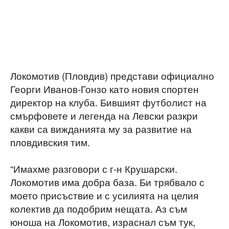
Локомотив (Пловдив) представи официално
Георги Иванов-Гонзо като новия спортен
директор на клуба. Бившият футболист на
смърфовете и легенда на Левски разкри
какви са вижданията му за развитие на
пловдивския тим.
“Имахме разговори с г-н Крушарски.
Локомотив има добра база. Би трябвало с
моето присъствие и с усилията на целия
колектив да подобрим нещата. Аз съм
юноша на Локомотив, израснал съм тук,