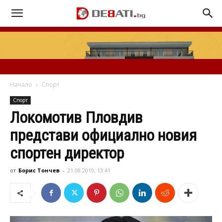
Начало
Спорт
Спорт
Локомотив Пловдив
представи официално новия
спортен директор
от
Борис Тончев
-
21.08.2019, 13:41