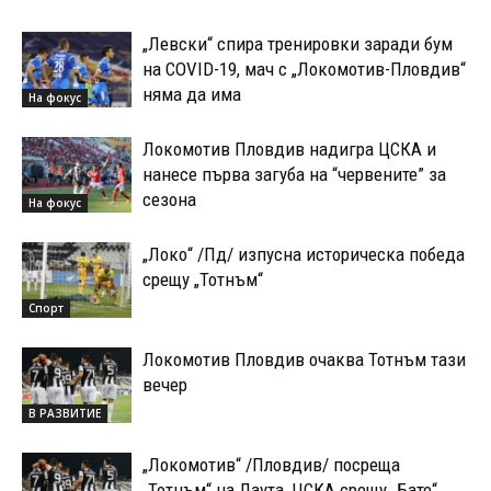
„Левски“ спира тренировки заради бум
на COVID-19, мач с „Локомотив-Пловдив“
няма да има
На фокус
Локомотив Пловдив надигра ЦСКА и
нанесе първа загуба на “червените” за
сезона
На фокус
„Локо“ /Пд/ изпусна историческа победа
срещу „Тотнъм“
Спорт
Локомотив Пловдив очаква Тотнъм тази
вечер
В РАЗВИТИЕ
„Локомотив“ /Пловдив/ посреща
„Тотнъм“ на Лаута, ЦСКА срещу „Бате“,