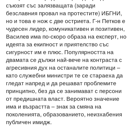
съюзят със залязващата (заради
безславния провал на протестите) ИБГНИ,
но и това е нож с две остриета. Г-н Петков е
чудесен лидер, комуникативен и позитивен,
Василев има по-скоро образа на експерт, но
идеята за екипност и приятелство със
сигурност им е плюс. Популярността на
двамата се дължи най-вече на контраста с
агресивния дух на останалите политици –
като служебни министри те се стараеха да
гледат напред и да решават проблемите
принципно, без да се занимават с персони
от предишната власт. Вероятно значение
има и възрастта – знак за смяна на
поколенията, образованието, неизхабения
публичен имидж.