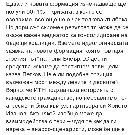
Едва ли новата формация изненадващо ще
получи 50+1% – кризата, в която се
озовахме, все още не е чак толкова дълбока.
Но дори със скромен резултат тя може да се
окаже важен медиатор за консолидиране на
бъдещи коалиции. Вземете идеологическата
заявка на новата формация, която повтаря
„третия път“ на Тони Блеър. „С десни
средства искаме да постигнем леви цели“,
казва Петков. Не е ли подобна позиция
възможен мост между левите и десните?
Вярно, че ИТН подхванаха историята с
канадското гражданство, но несравнимо по-
агресивни бяха към уж партньора си Христо
Иванов. Ако някой изобщо може да
взаимодейства с тези – чудя се как да ги
нарека – анархо-сценаристи, може би ще е