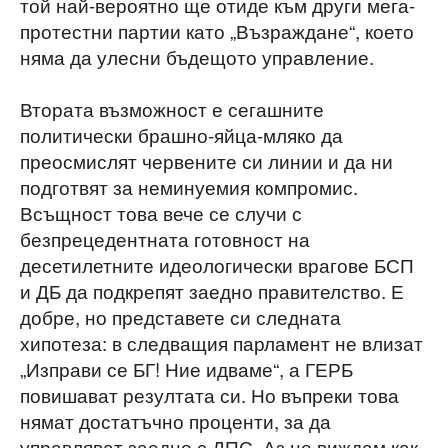
той най-вероятно ще отиде към други мега-
протестни партии като „Възраждане“, което
няма да улесни бъдещото управление.
Втората възможност е сегашните
политически брашно-яйца-мляко да
преосмислят червените си линии и да ни
подготвят за неминуемия компромис.
Всъщност това вече се случи с
безпрецедентната готовност на
десетилетните идеологически врагове БСП
и ДБ да подкрепят заедно правителство. Е
добре, но представете си следната
хипотеза: в следващия парламент не влизат
„Изправи се БГ! Ние идваме“, а ГЕРБ
повишават резултата си. Но въпреки това
нямат достатъчно проценти, за да
управляват заедно с ДПС. Аз не виждам как