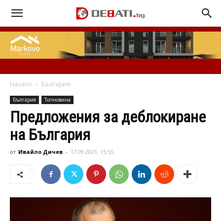
Начало
България
България
Топновина
Предложения за деблокиране
на България
от
Ивайло Дичев
-
17.09.2021, 15:55