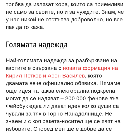
трябва да излязат хора, които са приемливи
не само за своите, но и за чуждите. Знам, че
у нас никой не отстъпва доброволно, но все
пак да го кажа.
Голямата надежда
Най-голямата надежда за разбъркване на
картите е свързана с
новата формация на
Кирил Петков и Асен Василев
, която
двамата вече официално обявиха. Нямаме
още идея на каква електорална подкрепа
могат да се надяват – 200 000 фенове във
Фейсбук едва ли дават идея колко души са
чували за тях в Горно Нанадолнище. Не
знаем и с коя ракета-носител ще се явят на
изборите. Според мен ще е добре да се