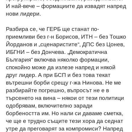
И най-вече – формациите да извадят напред
нови лидери.
Разбира се, че ГЕРБ ще станат по-
приемливи без г-н Борисов, ИТН – без Тошко
Йорданов и „сценаристите“, ДПС без Цонев,
ИБГНИ – без Дончева. „Демократична
България“ включва няколко формации,
спокойно може да излезе напред и някой
друг лидер. А при БСП и без това текат
вътрешни борби срещу г-жа Нинова. Не ме
разбирайте погрешно, въпросът не е в
търсенето на вина – някои от тези политици
одобрявам, включително заради
борбеността им. Но нали си даваме сметка,
че ще е трудно същите тези хора да седнат
утре да преговарят за компромиси? Напред