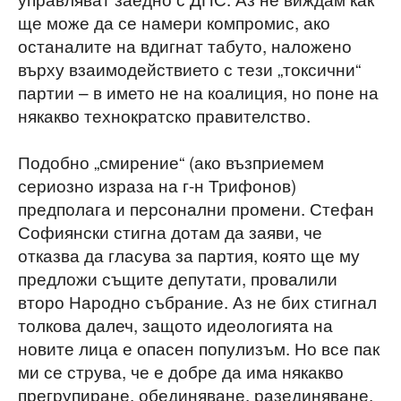
ще може да се намери компромис, ако
останалите на вдигнат табуто, наложено
върху взаимодействието с тези „токсични“
партии – в името не на коалиция, но поне на
някакво технократско правителство.
Подобно „смирение“ (ако възприемем
сериозно израза на г-н Трифонов)
предполага и персонални промени. Стефан
Софиянски стигна дотам да заяви, че
отказва да гласува за партия, която ще му
предложи същите депутати, провалили
второ Народно събрание. Аз не бих стигнал
толкова далеч, защото идеологията на
новите лица е опасен популизъм. Но все пак
ми се струва, че е добре да има някакво
прегрупиране, обединяване, разединяване.