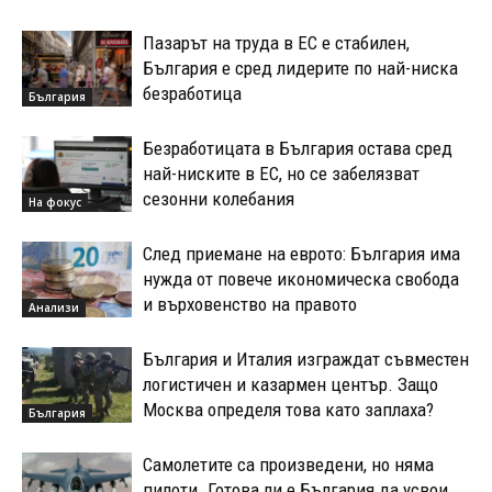
Пазарът на труда в ЕС е стабилен,
България е сред лидерите по най-ниска
безработица
България
Безработицата в България остава сред
най-ниските в ЕС, но се забелязват
сезонни колебания
На фокус
След приемане на еврото: България има
нужда от повече икономическа свобода
и върховенство на правото
Анализи
България и Италия изграждат съвместен
логистичен и казармен център. Защо
Москва определя това като заплаха?
България
Самолетите са произведени, но няма
пилоти. Готова ли е България да усвои