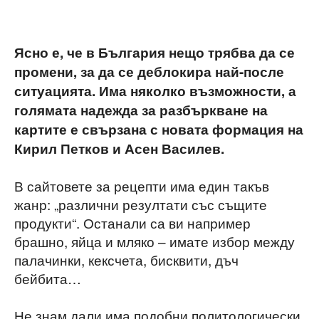
Ясно е, че в България нещо трябва да се
промени, за да се деблокира най-после
ситуацията. Има няколко възможности, а
голямата надежда за разбъркване на
картите е свързана с новата формация на
Кирил Петков и Асен Василев.
В сайтовете за рецепти има един такъв
жанр: „различни резултати със същите
продукти“. Останали са ви например
брашно, яйца и мляко – имате избор между
палачинки, кексчета, бисквити, дъч
бейбита…
Не знам дали има подобни политологически