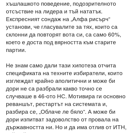
хъшлашкото поведение, подозрителното
отсъствие на лидера и тъй нататък.
Експресният сондаж на „Алфа рисърч“
установи, че гласувалите за тях, които са
склонни да повторят вота си, са само 60%,
което е доста под вярността към старите
партии.
Не знам само дали тази хипотеза отчита
спецификата на техните избиратели, които
изглеждат крайно аполитични и може би
дори не са разбрали какво точно се
случваше в 46-ото НС. Мотивира ги основно
реваншът, рестартът на системата и,
разбира се, „Облаче ле бяло“. А може би
дори изпитват задоволство от провала на
държавността ни. Но и да има отлив от ИТН,