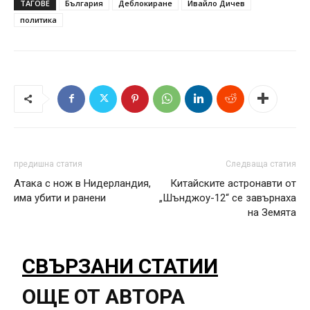
ТАГОВЕ
България
Деблокиране
Ивайло Дичев
политика
предишна статия
Следваща статия
Атака с нож в Нидерландия,
Китайските астронавти от
има убити и ранени
„Шънджоу-12“ се завърнаха
на Земята
СВЪРЗАНИ СТАТИИ
ОЩЕ ОТ АВТОРА