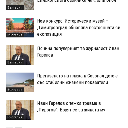
България
Нов конкурс: Исторически музей –
Димитровград обновява постоянната си
експозиция
България
Почина популярният тв журналист Иван
Гарелов
България
Прегазеното на плажа в Созопол дете е
със стабилни жизнени показатели
България
Иван Гарелов с тежка травма в
„Пирогов“. Борят се за живота му
България