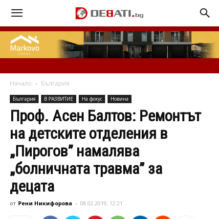
Начало
България
България
В РАЗВИТИЕ
На фокус
Новина
Проф. Асен Балтов: Ремонтът
на детските отделения в
„Пирогов” намалява
„болничната травма” за
децата
от
Рени Никифорова
-
08.02.2019, 12:21