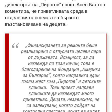
директорът на „Пирогов” проф. Асен Балтов
коментира, че приветливата среда в
отделенията спомага за бързото
възстановяване на децата.
„Финансирането за ремонта беше
реализирано с отпуснати целеви пари
от държавата. Всъщност, за да
изглежда по този начин, това е
благодарение на Фондация „Америка
за България”, която направиха един
голям жест към „Пирогов” и детските
клиники. Този проект направи
клиниките да изглеждат много
приветливо. Децата, независимо, че
са излекувани, когато дойдат на
контролни прегледи, искат да видят