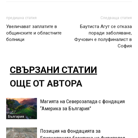
предишна статия
Следваща статия
Увеличават заплатите в
Баутиста Агут се отказа
общинските и областните
поради заболяване,
болници
Фучович е полуфиналист в
София
СВЪРЗАНИ СТАТИИ
ОЩЕ ОТ АВТОРА
Магията на Северозапада с фондация
“Америка за България”
България
Позиция на Фондацията за
Епископската базилика на Филипопол