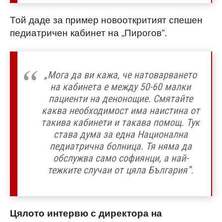
Той даде за пример новооткритият спешен
педиатричен кабинет на „Пирогов”.
„Мога да ви кажа, че натоварването
на кабинета е между 50-60 малки
пациенти на денонощие. Смятайте
каква необходимост има наистина от
такива кабинети и такава помощ. Тук
става дума за една Национална
педиатрична болница. Тя няма да
обслужва само софиянци, а най-
тежките случаи от цяла България”.
Цялото интервю с директора на