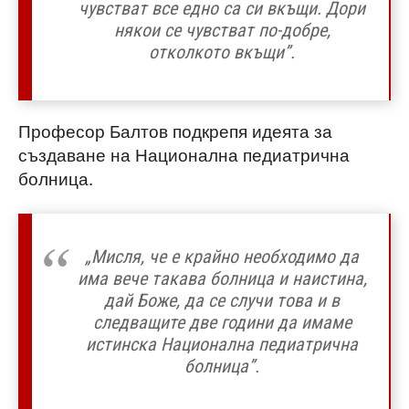
чувстват все едно са си вкъщи. Дори
някои се чувстват по-добре,
отколкото вкъщи”.
Професор Балтов подкрепя идеята за
създаване на Национална педиатрична
болница.
„Мисля, че е крайно необходимо да
има вече такава болница и наистина,
дай Боже, да се случи това и в
следващите две години да имаме
истинска Национална педиатрична
болница”.