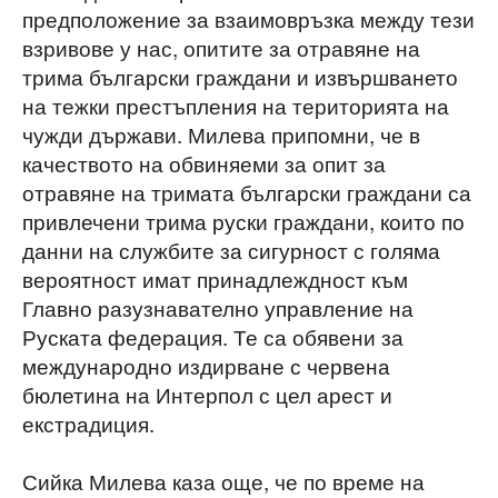
предположение за взаимовръзка между тези
взривове у нас, опитите за отравяне на
трима български граждани и извършването
на тежки престъпления на територията на
чужди държави. Милева припомни, че в
качеството на обвиняеми за опит за
отравяне на тримата български граждани са
привлечени трима руски граждани, които по
данни на службите за сигурност с голяма
вероятност имат принадлеждност към
Главно разузнавателно управление на
Руската федерация. Те са обявени за
международно издирване с червена
бюлетина на Интерпол с цел арест и
екстрадиция.
Сийка Милева каза още, че по време на