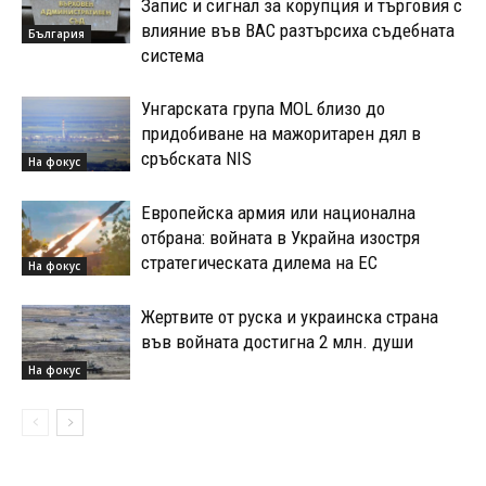
Запис и сигнал за корупция и търговия с
влияние във ВАС разтърсиха съдебната
България
система
Унгарската група MOL близо до
придобиване на мажоритарен дял в
сръбската NIS
На фокус
Европейска армия или национална
отбрана: войната в Украйна изостря
стратегическата дилема на ЕС
На фокус
Жертвите от руска и украинска страна
във войната достигна 2 млн. души
На фокус