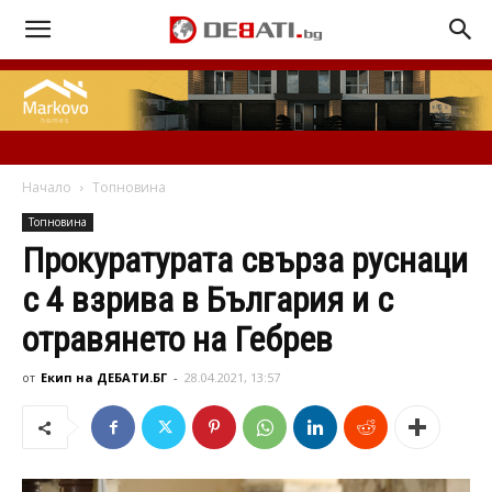
Начало
Топновина
Топновина
Прокуратурата свърза руснаци
с 4 взрива в България и с
отравянето на Гебрев
от
Екип на ДЕБАТИ.БГ
-
28.04.2021, 13:57