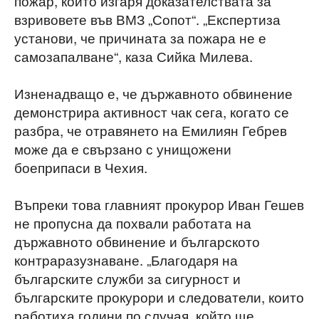
пожар, който изгаря доказателствата за
взривовете във ВМЗ „Сопот“. „Експертиза
установи, че причината за пожара не е
самозапалване“, каза Сийка Милева.
Изненадващо е, че държавното обвинение
демонстрира активност чак сега, когато се
разбра, че отравянето на Емилиян Гебрев
може да е свързано с унищожени
боеприпаси в Чехия.
Въпреки това главният прокурор Иван Гешев
не пропусна да похвали работата на
държавното обвинение и българското
контраразузнаване. „Благодаря на
българските служби за сигурност и
българските прокурори и следователи, които
работиха години по случая, който ще