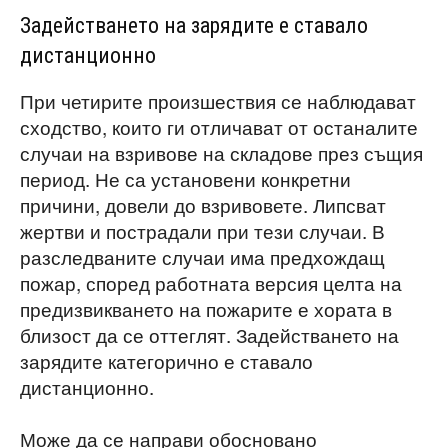
Задействането на зарядите е ставало
дистанционно
При четирите произшествия се наблюдават
сходство, които ги отличават от останалите
случаи на взривове на складове през същия
период. Не са установени конкретни
причини, довели до взривовете. Липсват
жертви и пострадали при тези случаи. В
разследваните случаи има предхождащ
пожар, според работната версия целта на
предизвикването на пожарите е хората в
близост да се оттеглят. Задействането на
зарядите категорично е ставало
дистанционно.
Може да се направи обосновано