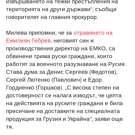
извършването на тежки престъпления на
територията на други държави“, съобщи
говорителят на главния прокурор.
Милева припомни, че за
отравянето на
Емилиян Гебрев,
неговият син и
производствения директор на ЕМКО, са
обвинени трима руски граждани, които
работят за военното разузнаване на Русия.
Става дума за Денис Сергеев (Федотов),
Сергей Лютенко (Павлович) и Едор
Гордиенко (Горшков). „С висока степен на
достоверност се налага изводът, че целта
на действията на руските граждани е била
пресичане на доставките на специалната
продукция за Грузия и Украйна“, заяви още
тя.