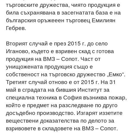
търговските дружества, чиято продукция е
била съхранявана в засегнатата база е на
българския оръжееен търговец Емилиян
Гебрев.
Вторият случай е през 2015 г. до село
Иганово, където е взривен скад с готова
продукция на ВМЗ – Сопот. Част от
унищожената продукция също е
собственост на търговско дружество „Емко“.
Третият случай отново е от 2015 г. На 31
май в сградата на бившия Институт за
специална техника в София възниква пожар,
който е предмет на разследване по друго
досъдебно производство. Изгарят иззетите
веществени доказателства по делото за
взривовете в складовете на ВМЗ – Сопот.