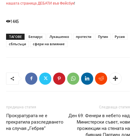
нашата страница ДЕБАТИ във Фейсбук
!
1445
ТАГОВЕ
Беларус
Лукашенко
протести
Путин
Русия
сблъсъци
сфери на влияние
предишна статия
Следваща статия
Прокуратурата не е
Ден 69: Фенери в небето над
прекратила разследването
Министерски съвет, нови
на случая „Гебрев“
прожекции на стената на
бившия Партиен дом