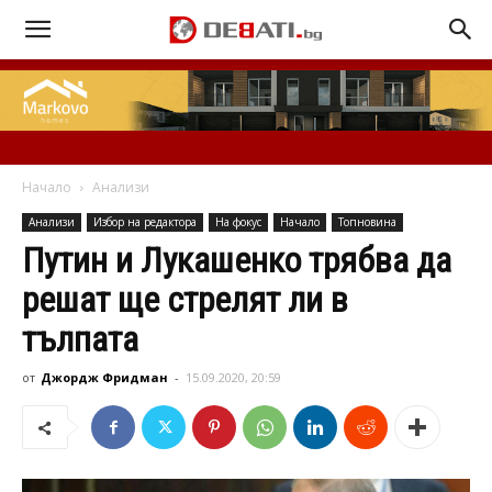
Начало
Анализи
Анализи
Избор на редактора
На фокус
Начало
Топновина
Путин и Лукашенко трябва да
решат ще стрелят ли в
тълпата
от
Джордж Фридман
-
15.09.2020, 20:59