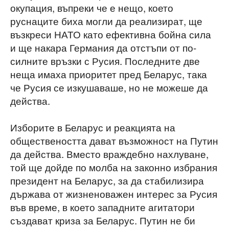
окупация, въпреки че е нещо, което
руснаците биха могли да реализират, ще
възкреси НАТО като ефективна бойна сила
и ще накара Германия да отстъпи от по-
силните връзки с Русия. Последните две
неща имаха приоритет пред Беларус, така
че Русия се изкушаваше, но не можеше да
действа.
Изборите в Беларус и реакцията на
обществеността дават възможност на Путин
да действа. Вместо враждебно нахлуване,
той ще дойде по молба на законно избрания
президент на Беларус, за да стабилизира
държава от жизненоважен интерес за Русия
във време, в което западните агитатори
създават криза за Беларус. Путин не би