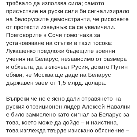
трябвало да използва сила; самото
присъствие на руски сили би сигнализирало
на белоруските демонстранти, че рисковете
от протести изведнъж са се увеличили.
Преговорите в Сочи помогнаха за
установяване на стъпки в тази посока:
Лукашенко предложи бъдещите военни
учения на Беларус, независимо от размера
и обхвата, да включват Русия, докато Путин
обяви, че Москва ще даде на Беларус
държавен заем от 1,5 млрд. долара.
Въпреки че не е ясно дали отравянето на
руския опозиционен лидер Алексей Навални
е било замислено като сигнал за Беларус за
това, което може да дойде – и наистина,
това изглежда твърде изискано обяснение –