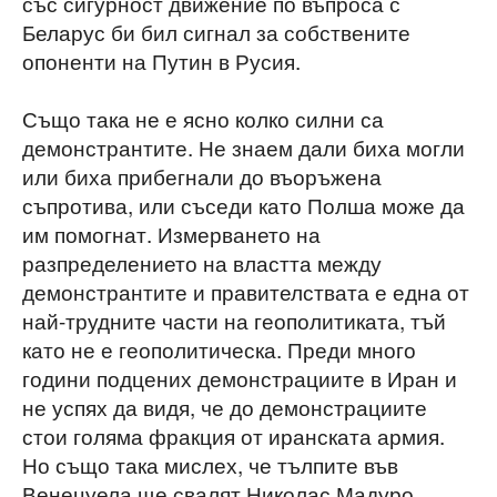
със сигурност движение по въпроса с
Беларус би бил сигнал за собствените
опоненти на Путин в Русия.
Също така не е ясно колко силни са
демонстрантите. Не знаем дали биха могли
или биха прибегнали до въоръжена
съпротива, или съседи като Полша може да
им помогнат. Измерването на
разпределението на властта между
демонстрантите и правителствата е една от
най-трудните части на геополитиката, тъй
като не е геополитическа. Преди много
години подцених демонстрациите в Иран и
не успях да видя, че до демонстрациите
стои голяма фракция от иранската армия.
Но също така мислех, че тълпите във
Венецуела ще свалят Николас Мадуро.