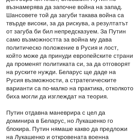
възнамерява да започне война на запад.
Шансовете той да загуби такава война са
твърде високи, за да рискува, а резултатът
от загуба би бил непредсказуем. За Путин
само възможността за война му дава
политическо положение в Русия и лост,
който може да принуди европейските страни
да променят политиката си, за да отговорят
на руските нужди. Беларус ще даде на
Русия възможности, а стратегическите
варианти са по-малко на практика, отколкото
биха могли да изглеждат на теория.
Путин отдавна маневрира с цел да
доминира в Беларус, но Лукашенко го
блокира. Путин нямаше какво да предложи
на Лукашенко и откровената военна