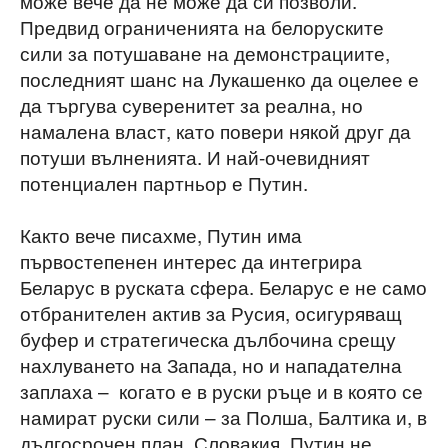
може вече да не може да си позволи.
Предвид ограниченията на белоруските
сили за потушаване на демонстрациите,
последният шанс на Лукашенко да оцелее е
да търгува суверенитет за реална, но
намалена власт, като повери някой друг да
потуши вълненията. И най-очевидният
потенциален партньор е Путин.
Както вече писахме, Путин има
първостепенен интерес да интегрира
Беларус в руската сфера. Беларус е не само
отбранителен актив за Русия, осигуряващ
буфер и стратегическа дълбочина срещу
нахлуването на Запада, но и нападателна
заплаха – когато е в руски ръце и в която се
намират руски сили – за Полша, Балтика и, в
дългосрочен план, Словакия. Путин не