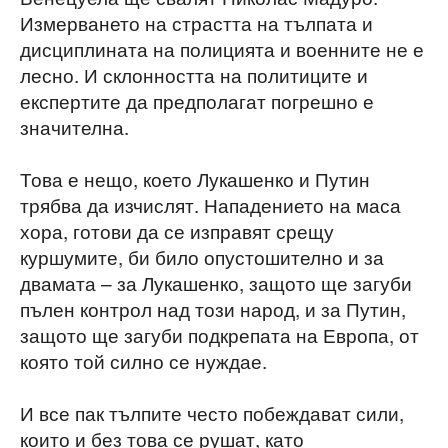
Измерването на страстта на тълпата и
дисциплината на полицията и военните не е
лесно. И склонността на политиците и
експертите да предполагат погрешно е
значителна.
Това е нещо, което Лукашенко и Путин
трябва да изчислят. Нападението на маса
хора, готови да се изправят срещу
куршумите, би било опустошително и за
двамата – за Лукашенко, защото ще загуби
пълен контрол над този народ, и за Путин,
защото ще загуби подкрепата на Европа, от
която той силно се нуждае.
И все пак тълпите често побеждават сили,
които и без това се рушат, като