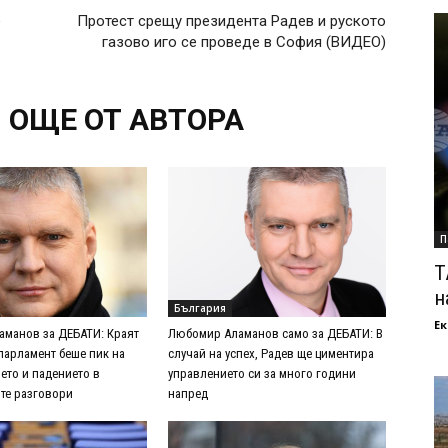
е
Протест срещу президента Радев и руското
газово иго се проведе в София (ВИДЕО)
ОЩЕ ОТ АВТОРА
П
Т
н
България
Ек
манов за ДЕБАТИ: Краят
Любомир Аламанов само за ДЕБАТИ: В
парламент беше пик на
случай на успех, Радев ще циментира
ето и падението в
управлението си за много години
те разговори
напред