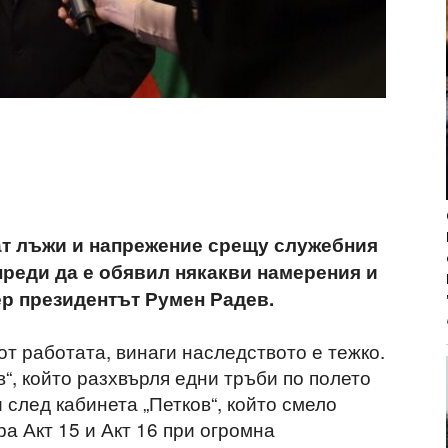
ат лъжи и напрежение срещу служебния
преди да е обявил някакви намерения и
ер президентът Румен Радев.
от работата, винаги наследството е тежко.
“, който разхвърля едни тръби по полето
и след кабинета „Петков“, който смело
ра Акт 15 и Акт 16 при огромна