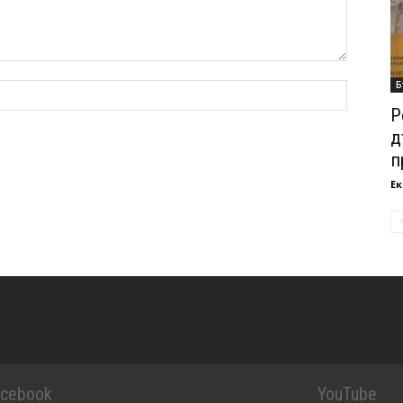
Б
Р
д
п
Ек
acebook
YouTube