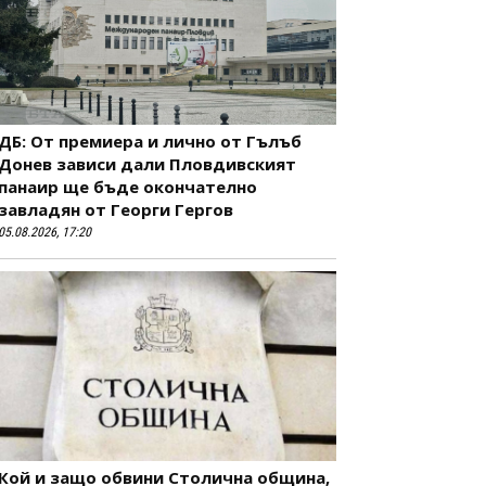
ДБ: От премиера и лично от Гълъб
Донев зависи дали Пловдивският
панаир ще бъде окончателно
завладян от Георги Гергов
05.08.2026, 17:20
Кой и защо обвини Столична община,