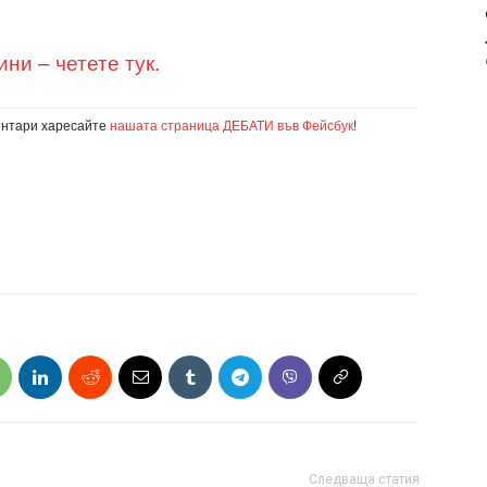
и – четете тук.
ентари харесайте
нашата страница ДЕБАТИ във Фейсбук
!
Следваща статия