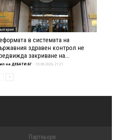
ългария
еформата в системата на
ържавния здравен контрол не
редвижда закриване на...
ип на ДЕБАТИ.БГ
-
05.08.2026, 21:21
Партньори