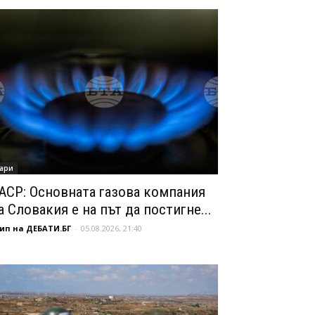
ари
АСР: Основната газова компания
а Словакия е на път да постигне...
ип на ДЕБАТИ.БГ
-
05.08.2026, 21:40