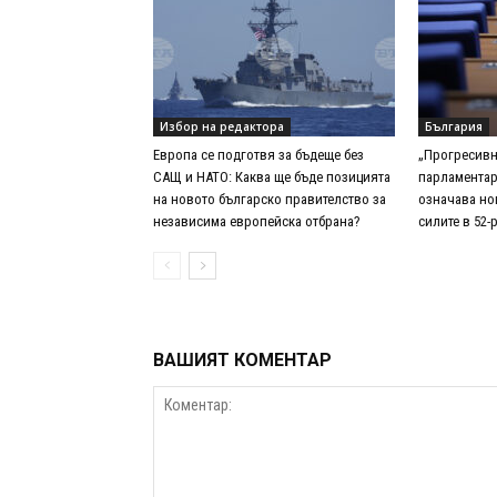
Избор на редактора
България
Европа се подготвя за бъдеще без
„Прогресивн
САЩ и НАТО: Каква ще бъде позицията
парламентар
на новото българско правителство за
означава но
независима европейска отбрана?
силите в 52
ВАШИЯТ КОМЕНТАР