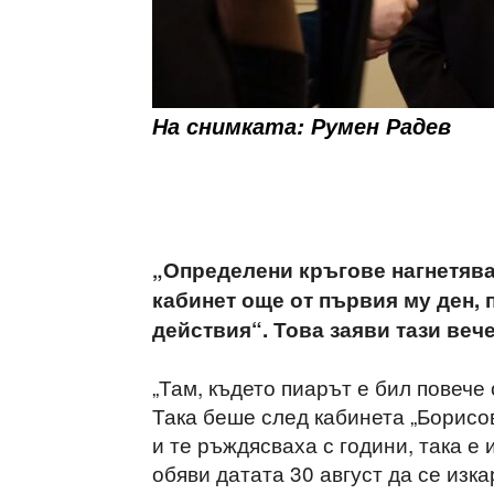
На снимката: Румен Радев
„Определени кръгове нагнетяв
кабинет още от първия му ден, 
действия“. Това заяви тази веч
„Там, където пиарът е бил повече 
Така беше след кабинета „Борисов
и те ръждясваха с години, така е 
обяви датата 30 август да се изка