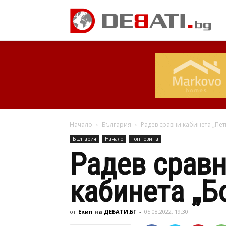
Начало
България
Радев сравни кабинета „Пет
България
Начало
Топновина
Радев сравн
кабинета „Б
от
Екип на ДЕБАТИ.БГ
-
05.08.2022, 19:30