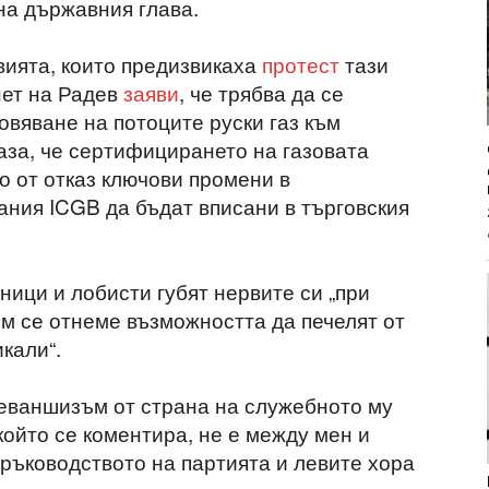
на държавния глава.
вията, които предизвикаха
протест
тази
нет на Радев
заяви
, че трябва да се
овяване на потоците руски газ към
аза, че сертифицирането на газовата
о от отказ ключови промени в
ания ICGB да бъдат вписани в търговския
ици и лобисти губят нервите си „при
им се отнеме възможността да печелят от
кали“.
еваншизъм от страна на служебното му
 който се коментира, не е между мен и
ръководството на партията и левите хора