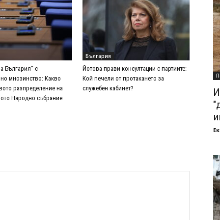
България
а България“ с
Йотова прави консултации с партиите:
П
но мнозинство: Какво
Кой печели от протакането за
вото разпределение на
служебен кабинет?
И
-рото Народно събрание
"
и
Ек