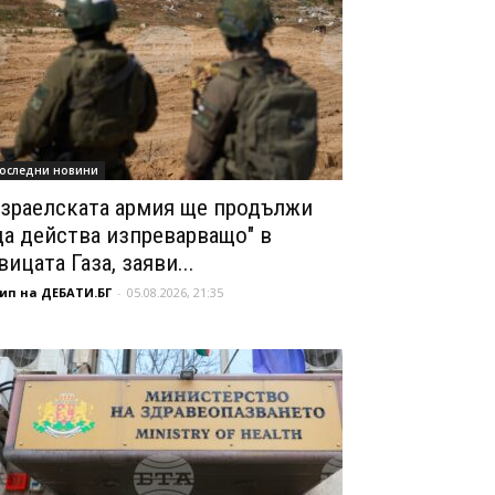
оследни новини
зраелската армия ще продължи
да действа изпреварващо" в
вицата Газа, заяви...
ип на ДЕБАТИ.БГ
-
05.08.2026, 21:35