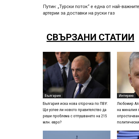
Путин: „Турски поток“ е една от най-важнит
артерии за доставки на руски газ
СВЪРЗАНИ СТАТИИ
България
Интервю
България иска нова отсрочка по ПВУ:
Любомир Ала
Ще успее ли новото правителство да
на миналия 
реши проблема с отпушването на 215
опростачван
млн. евро?
политически