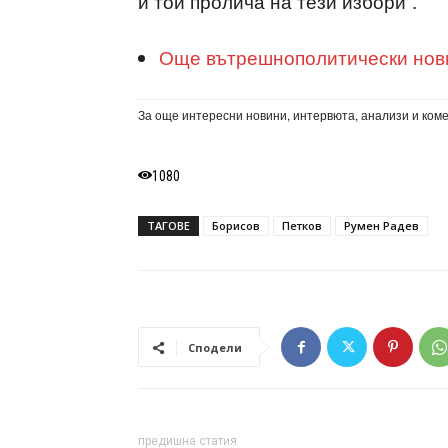
и той пролича на тези избори“.
Още вътрешнополитически новин
За още интересни новини, интервюта, анализи и ком
1080
ТАГОВЕ
Борисов
Петков
Румен Радев
Сподели
предишна статия