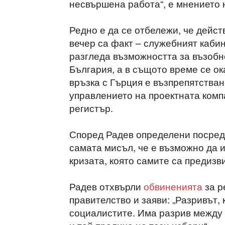
несвършена работа“, е мнението 
Редно е да се отбележи, че дейст
вечер са факт – служебният каби
разгледа възможността за възобн
България, а в същото време се ок
връзка с Гърция е възпрепятстван
управлението на проектната комп
регистър.
Според Радев определени посредн
самата мисъл, че е възможно да 
кризата, която самите са предизви
Радев отхвърли
обвиненията
за р
правителство и заяви: „Разривът,
социалистите. Има разрив между 