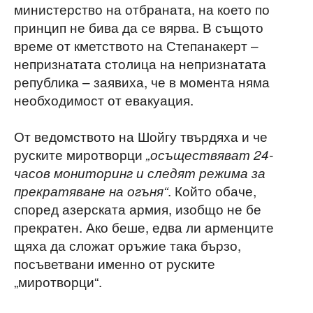
министерство на отбраната, на което по
принцип не бива да се вярва. В същото
време от кметството на Степанакерт –
непризнатата столица на непризнатата
република – заявиха, че в момента няма
необходимост от евакуация.
От ведомството на Шойгу твърдяха и че
руските миротворци
„осъществяват 24-
часов мониторинг и следят режима за
. Който обаче,
прекратяване на огъня“
според азерската армия, изобщо не бе
прекратен. Ако беше, едва ли арменците
щяха да сложат оръжие така бързо,
посъветвани именно от руските
„миротворци“.