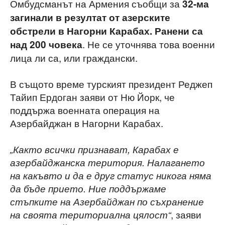
Омбудсманът на Армения съобщи за
32-ма
загинали в резултат от азерските
обстрели в Нагорни Карабах. Ранени са
. Не се уточнява това военни
над 200 човека
лица ли са, или граждански.
В същото време турският президент Реджеп
Тайип Ердоган заяви от Ню Йорк, че
поддържа военната операция на
Азербайджан в Нагорни Карабах.
„Както всички признават, Карабах е
азербайджанска територия. Налагането
на какъвто и да е друг статус никога няма
да бъде прието. Ние поддържаме
стъпките на Азербайджан по съхранение
, заяви
на своята териториална цялост“