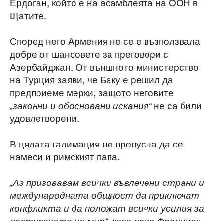
Ердоган, който е на асамблеята на ООН в
Щатите.
Според него Армения не се е възползвала
добре от шансовете за преговори с
Азербайджан. От външното министерство
на Турция заяви, че Баку е решил да
предприеме мерки, защото неговите
не са били
„законни и обосновани искания“
удовлетворени.
В цялата галимация не пропусна да се
намеси и римският папа.
„Аз призовавам всички въвлечени страни и
международната общност да приключат
конфликта и да положат всички усилия за
, каза папа Франциск
постигането на мир“