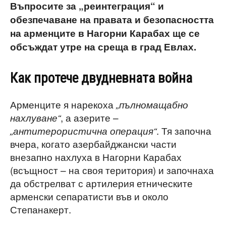
Въпросите за „реинтеграция“ и
обезпечаване на правата и безопасността
на арменците в Нагорни Карабах ще се
обсъждат утре на среща в град Евлах.
Как протече двудневната война
Арменците я нарекоха
„пълномащабно
, а азерите –
нахлуване“
. Тя започна
„антитерористична операция“
вчера, когато азербайджански части
внезапно нахлуха в Нагорни Карабах
(всъщност – на своя територия) и започнаха
да обстрелват с артилерия етническите
арменски сепаратисти във и около
Степанакерт.