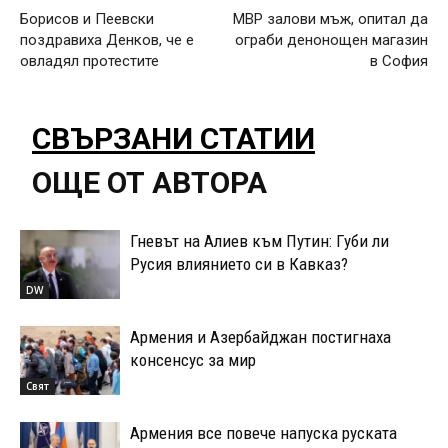
Борисов и Пеевски
МВР залови мъж, опитал да
поздравиха Денков, че е
ограби денонощен магазин
овладял протестите
в София
СВЪРЗАНИ СТАТИИ
ОЩЕ ОТ АВТОРА
Гневът на Алиев към Путин: Губи ли
Русия влиянието си в Кавказ?
DW
Армения и Азербайджан постигнаха
консенсус за мир
Свят
Армения все повече напуска руската