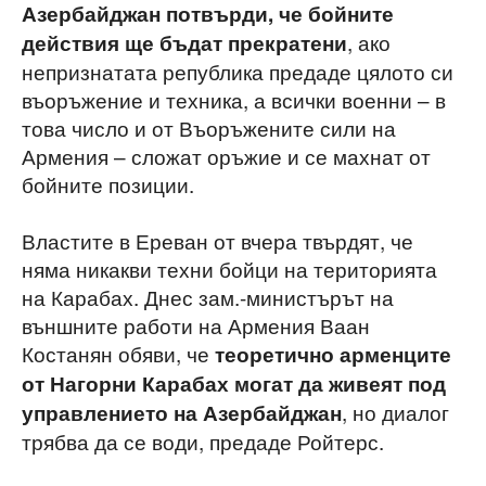
Азербайджан потвърди, че бойните
, ако
действия ще бъдат прекратени
непризнатата република предаде цялото си
въоръжение и техника, а всички военни – в
това число и от Въоръжените сили на
Армения – сложат оръжие и се махнат от
бойните позиции.
Властите в Ереван от вчера твърдят, че
няма никакви техни бойци на територията
на Карабах. Днес зам.-министърът на
външните работи на Армения Ваан
Костанян обяви, че
теоретично
арменците
от Нагорни Карабах могат да живеят под
, но диалог
управлението на Азербайджан
трябва да се води, предаде Ройтерс.