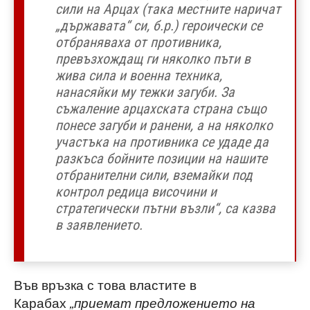
сили на Арцах (така местните наричат
„държавата“ си, б.р.) героически се
отбраняваха от противника,
превъзхождащ ги няколко пъти в
жива сила и военна техника,
нанасяйки му тежки загуби. За
съжаление арцахската страна също
понесе загуби и ранени, а на няколко
участъка на противника се удаде да
разкъса бойните позиции на нашите
отбранителни сили, вземайки под
контрол редица височини и
стратегически пътни възли“, са казва
в заявлението.
Във връзка с това властите в
Карабах
„приемат предложението на