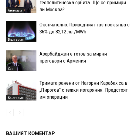
геополитическа орбита. Ще се примири
ли Москва?
Анализи
Окончателно: Природният газ поскъпва с
36% до 82,12 лв./MWh
България
Азербайджан е готов за мирни
преговори с Армения
Свят
Тримата ранени от Нагорни Карабах са в
„Пирогов“ с тежки изгаряния. Предстоят
им операции
България
ВАШИЯТ КОМЕНТАР