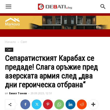
Начало
Свят
Свят
Сепаратисткият Карабах се
предаде! Слага оръжие пред
азерската армия след „два
дни героическа отбрана“
от
Емил Тонев
-
20.09.2023, 12:51